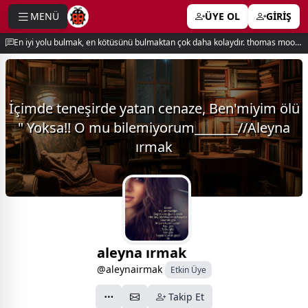
MENÜ
ÜYE OL
GİRİŞ
e menu
En iyi yolu bulmak, en kötüsünü bulmaktan çok daha kolaydır. thomas moore
İçimde teneşirde yatan cenaze, Ben'miyim ölü
" Yoksa!! O mu bilemiyorum_______//Aleyna
ırmak
aleyna ırmak
@aleynairmak
Etkin Üye
Takip Et