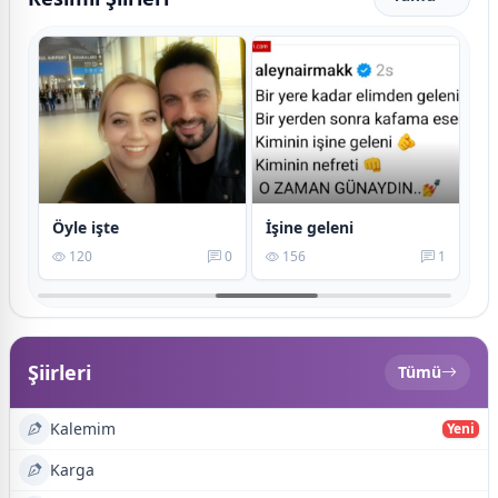
Öyle işte
İşine geleni
Va
3
120
0
156
1
Şiirleri
Tümü
Kalemim
Yeni
Karga