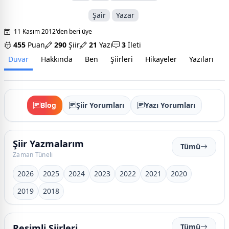
Şair
Yazar
11 Kasım 2012'den beri üye
455
Puan
290
Şiir
21
Yazı
3
İleti
Duvar
Hakkında
Ben
Şiirleri
Hikayeler
Yazıları
İ
Blog
Şiir Yorumları
Yazı Yorumları
Şiir Yazmalarım
Tümü
Zaman Tüneli
2026
2025
2024
2023
2022
2021
2020
2019
2018
Resimli Şiirleri
Tümü