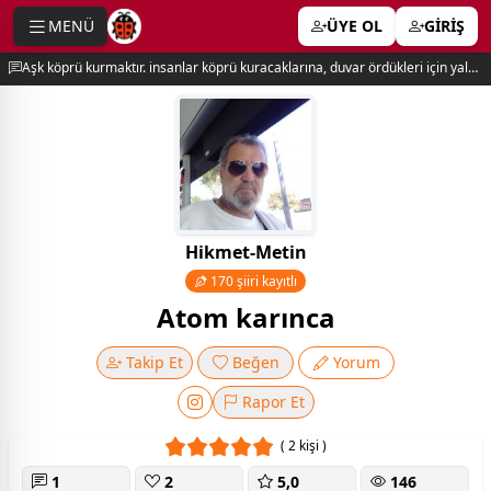
MENÜ
ÜYE OL
GİRİŞ
e menu
Aşk köprü kurmaktır. insanlar köprü kuracaklarına, duvar ördükleri için yalnız kalırlar. newton
Hikmet-Metin
170 şiiri kayıtlı
Atom karınca
Takip Et
Beğen
Yorum
Rapor Et
( 2 kişi )
1
2
5,0
146