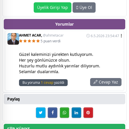
Üyelik Girişi Yap
Üye Ol
Yorumlar
AHMET ACAR,
@ahmetacar
6.5.2026 23:54:47
5 puan verdi
Güzel kaleminizi yürekten kutluyorum.
Her şey gönlünüzce olsun.
Huzurlu mutlu aydınlık yarınlar diliyorum.
Selamlar dualarımla.
Cevap Yaz
Bu yoruma
1 cevap
yazıldı
Paylaş
ŞİİR KÜNYE