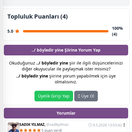
Topluluk Puanları (4)
100%
5.0
(4)
../ böyledir yine Şiirine
Yorum Yap
Okuduğunuz
../ böyledir yine
şiir ile ilgili düşüncelerinizi
diğer okuyucular ile paylaşmak ister misiniz?
../ böyledir yine
şiirine yorum yapabilmek için üye
olmalısınız.
Üyelik Girişi Yap
Üye Ol
Yorumlar
SADIK YILMAZ,
@sadikyilmaz
9.5.2026 13:03:42
5 puan verdi