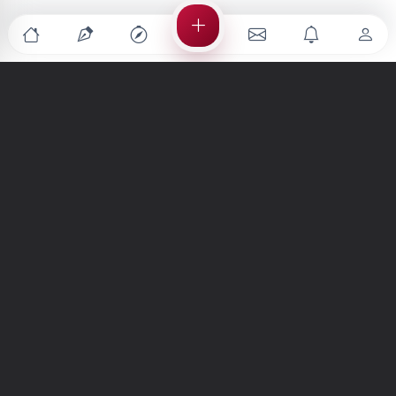
Türkiye'nin en büyük kültür sanat platformu
MENÜLER
Anasayfa
Keşfet
Şiirler
Hikayeler
Yazılar
İletiler
Forum
Nedir?
Ara
SİTE