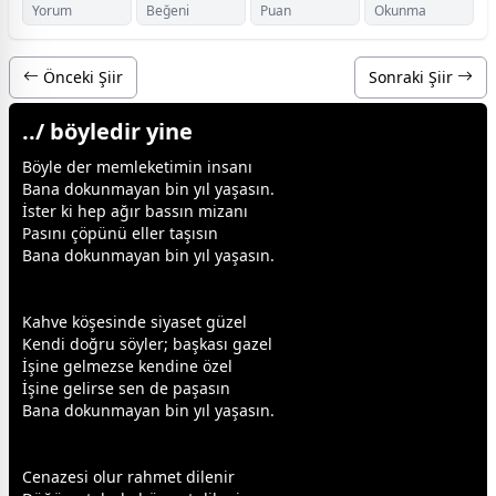
Yorum
Beğeni
Puan
Okunma
Önceki Şiir
Sonraki Şiir
../ böyledir yine
Böyle der memleketimin insanı
Bana dokunmayan bin yıl yaşasın.
İster ki hep ağır bassın mizanı
Pasını çöpünü eller taşısın
Bana dokunmayan bin yıl yaşasın.
Kahve köşesinde siyaset güzel
Kendi doğru söyler; b
aşk
ası gazel
İşine gelmezse kendine özel
İşine gelirse sen de paşasın
Bana dokunmayan bin yıl yaşasın.
Cenazesi olur rahmet dilenir