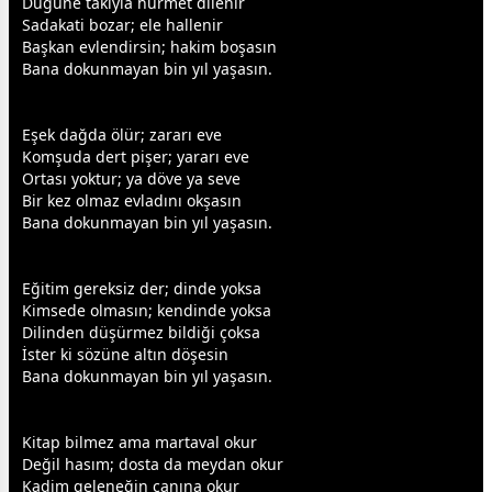
Düğüne takıyla hürmet dilenir
Sadakati bozar; ele hallenir
B
aşk
an evlendirsin; hakim boşasın
Bana dokunmayan bin yıl yaşasın.
Eşek dağda ölür; zararı eve
Komşuda dert pişer; yararı eve
Ortası yoktur; ya döve ya seve
Bir kez olmaz evladını okşasın
Bana dokunmayan bin yıl yaşasın.
Eğitim gereksiz der; dinde yoksa
Kimsede olmasın; kendinde yoksa
Dilinden düşürmez bildiği çoksa
İster ki sözüne altın döşesin
Bana dokunmayan bin yıl yaşasın.
Kitap bilmez ama martaval okur
Değil hasım;
dost
a da meydan okur
Kadim geleneğin canına okur