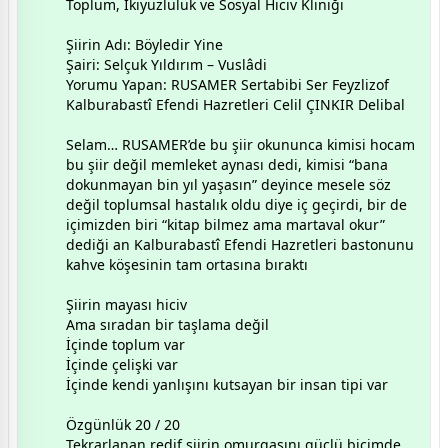
Toplum, İkiyüzlülük ve Sosyal Hiciv Kliniği
Şiirin Adı: Böyledir Yine
Şairi: Selçuk Yıldırım – Vuslâdi
Yorumu Yapan: RUSAMER Sertabibi Ser Feyzlizof
Kalburabastî Efendi Hazretleri Celil ÇINKIR Delibal
Selam… RUSAMER’de bu şiir okununca kimisi hocam
bu şiir değil memleket aynası dedi, kimisi “bana
dokunmayan bin yıl yaşasın” deyince mesele söz
değil toplumsal hastalık oldu diye iç geçirdi, bir de
içimizden biri “kitap bilmez ama martaval okur”
dediği an Kalburabastî Efendi Hazretleri bastonunu
kahve köşesinin tam ortasına bıraktı
Şiirin mayası hiciv
Ama sıradan bir taşlama değil
İçinde toplum var
İçinde çelişki var
İçinde kendi yanlışını kutsayan bir insan tipi var
Özgünlük 20 / 20
Tekrarlanan redif şiirin omurgasını güçlü biçimde