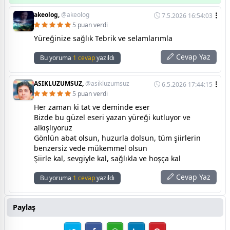
akeolog,
@akeolog
7.5.2026 16:54:03
5 puan verdi
Yüreğinize sağlık Tebrik ve selamlarımla
Cevap Yaz
Bu yoruma
1 cevap
yazıldı
ASIKLUZUMSUZ,
@asikluzumsuz
6.5.2026 17:44:15
5 puan verdi
Her zaman ki tat ve deminde eser
Bizde bu güzel eseri yazan yüreği kutluyor ve
alkışlıyoruz
Gönlün abat olsun, huzurla dolsun, tüm şiirlerin
benzersiz vede mükemmel olsun
Şiirle kal, sevgiyle kal, sağlıkla ve hoşça kal
Cevap Yaz
Bu yoruma
1 cevap
yazıldı
Paylaş