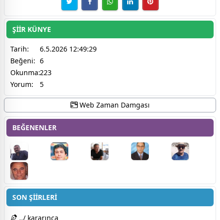
ŞİİR KÜNYE
Tarih:
6.5.2026 12:49:29
Beğeni:
6
Okunma:
223
Yorum:
5
Web Zaman Damgası
BEĞENENLER
SON ŞİİRLERİ
../ kararınca