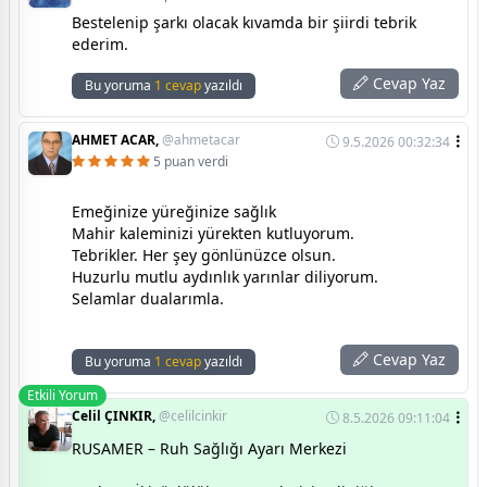
Bestelenip şarkı olacak kıvamda bir şiirdi tebrik
ederim.
Cevap Yaz
Bu yoruma
1 cevap
yazıldı
AHMET ACAR,
@ahmetacar
9.5.2026 00:32:34
5 puan verdi
Emeğinize yüreğinize sağlık
Mahir kaleminizi yürekten kutluyorum.
Tebrikler. Her şey gönlünüzce olsun.
Huzurlu mutlu aydınlık yarınlar diliyorum.
Selamlar dualarımla.
Cevap Yaz
Bu yoruma
1 cevap
yazıldı
Etkili Yorum
Celil ÇINKIR,
@celilcinkir
8.5.2026 09:11:04
RUSAMER – Ruh Sağlığı Ayarı Merkezi