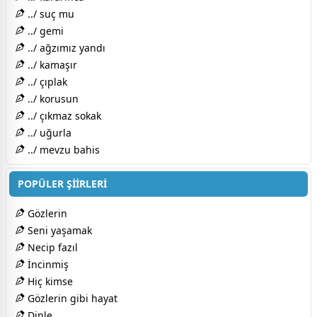
../ suç mu
../ gemi
../ ağzımız yandı
../ kamaşır
../ çıplak
../ korusun
../ çıkmaz sokak
../ uğurla
../ mevzu bahis
POPÜLER ŞİİRLERİ
Gözlerin
Seni yaşamak
Necip fazıl
İncinmiş
Hiç kimse
Gözlerin gibi hayat
Dinle