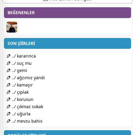
BEĞENENLER
SON ŞİİRLERİ
../ kararınca
../ suç mu
../ gemi
../ ağzımız yandı
../ kamaşır
../ çıplak
../ korusun
../ çıkmaz sokak
../ uğurla
../ mevzu bahis