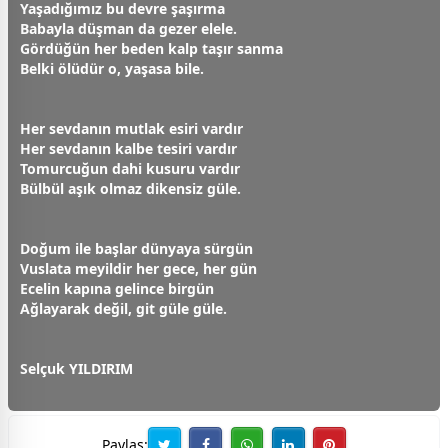
Yaşadığımız bu devre şaşırma
Babayla düşman da gezer elele.
Gördüğün her beden kalp taşır sanma
Belki ölüdür o, yaşasa bile.
Her
sevda
nın mutlak esiri vardır
Her
sevda
nın kalbe tesiri vardır
Tomurcuğun dahi kusuru vardır
Bülbül aşık olmaz dikensiz
gül
e.
Doğum ile başlar
dünya
ya sürgün
Vuslata meyildir her
gece
, her gün
Ecelin kapına gelince birgün
Ağlayarak değil, git
gül
e
gül
e.
Selçuk YILDIRIM
Paylaş: