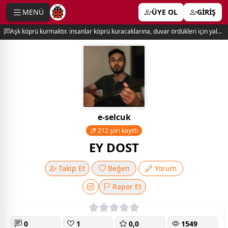
MENÜ
ÜYE OL
GİRİŞ
e menu
Aşk köprü kurmaktır. insanlar köprü kuracaklarına, duvar ördükleri için yalnız kalırlar. newton
e-selcuk
212 şiiri kayıtlı
EY DOST
Takip Et
Beğen
Yorum
Rapor Et
0
1
0,0
1549