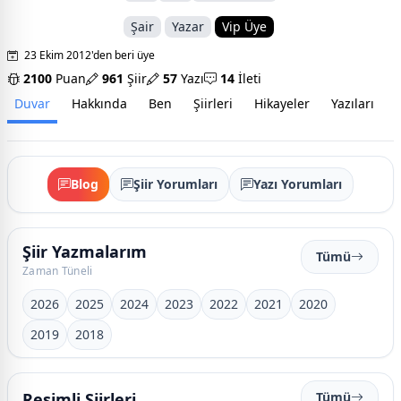
Şair
Yazar
Vip Üye
23 Ekim 2012'den beri üye
2100
Puan
961
Şiir
57
Yazı
14
İleti
Duvar
Hakkında
Ben
Şiirleri
Hikayeler
Yazıları
İ
Blog
Şiir Yorumları
Yazı Yorumları
Şiir Yazmalarım
Tümü
Zaman Tüneli
2026
2025
2024
2023
2022
2021
2020
2019
2018
Resimli Şiirleri
Tümü