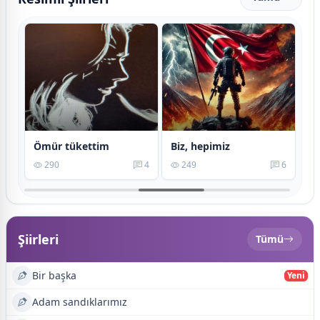
Ömür tükettim
Biz, hepimiz
6
290
4
249
6
Şiirleri
Tümü
Bir başka
Yeni
Adam sandıklarımız