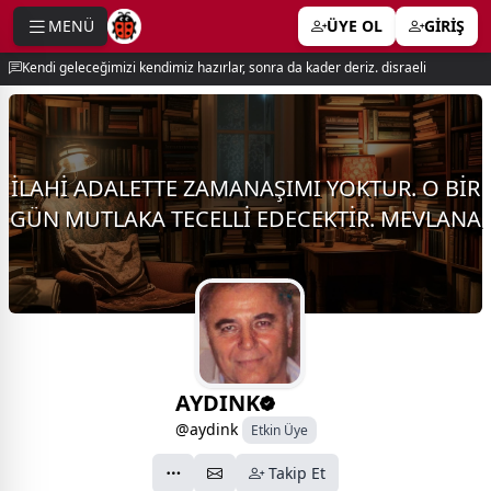
MENÜ
ÜYE OL
GİRİŞ
e menu
Kendi geleceğimizi kendimiz hazırlar, sonra da kader deriz. disraeli
İLAHİ ADALETTE ZAMANAŞIMI YOKTUR. O BİR
GÜN MUTLAKA TECELLİ EDECEKTİR. MEVLANA
AYDINK
@aydink
Etkin Üye
Takip Et