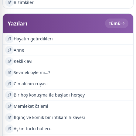
Bizimkiler
Yazıları
Tümü
Hayatın getirdikleri
Anne
Keklik avı
Sevmek öyle mi…?
Cin ali'nin rüyası
Bir hoş konuşma ile başladı herşey
Memleket özlemi
İlginç ve komik bir intikam hikayesi
Aşkın türlü halleri..