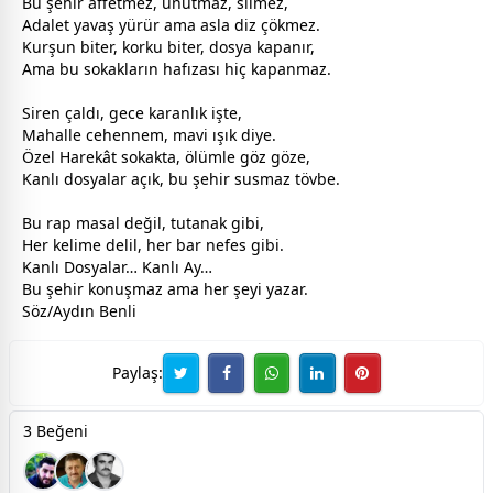
Bu şehir affetmez, unutmaz, silmez,
Adalet yavaş yürür ama asla diz çökmez.
Kurşun biter, korku biter, dosya kapanır,
Ama bu sokakların hafızası hiç kapanmaz.
Siren çaldı,
gece
karanlık işte,
Mahalle
cehennem
,
mavi
ışık diye.
Özel Harekât sokakta,
ölüm
le göz göze,
Kanlı dosyalar açık, bu şehir susmaz tövbe.
Bu rap masal değil, tutanak gibi,
Her kelime delil, her bar nefes gibi.
Kanlı Dosyalar… Kanlı Ay…
Bu şehir konuşmaz ama her şeyi yazar.
Söz/Aydın Benli
Paylaş:
3 Beğeni