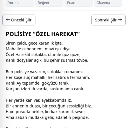
Yorum
Beğeni
Puan
Okunma
Önceki Şiir
Sonraki Şiir
POLİSİYE “ÖZEL HAREKAT”
Siren çaldı,
gece
karanlık işte,
Mahalle
cehennem
,
mavi
ışık diye.
Özel Harekât sokakta,
ölüm
le göz göze,
Kanlı dosyalar açık, bu şehir susmaz tövbe.
Ben polisiye yazarım, sokaklar romanım,
Her köşe suç mahalli, her satırda fermanım.
Kanlı Ay tepemde, gökyüzü tanık,
Kurşun izleri duvarda, suskun ama canlı.
Her yerde kan var, ayakkabımda iz,
Bir
anne
nin duası, bir çocuğun sessizliği biz.
Hain pusuda bekler, korkak karanlık sever,
Ama sabah mutlaka gelir, adaletin peşinde.