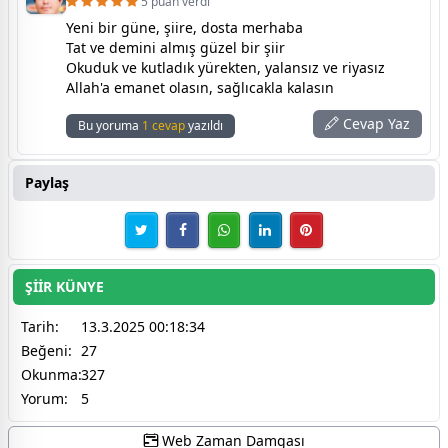
5 puan verdi
Yeni bir güne, şiire, dosta merhaba
Tat ve demini almış güzel bir şiir
Okuduk ve kutladık yürekten, yalansız ve riyasız
Allah'a emanet olasın, sağlıcakla kalasın
Cevap Yaz
Bu yoruma
1 cevap
yazıldı
Paylaş
ŞİİR KÜNYE
Tarih:
13.3.2025 00:18:34
Beğeni:
27
Okunma:
327
Yorum:
5
Web Zaman Damgası