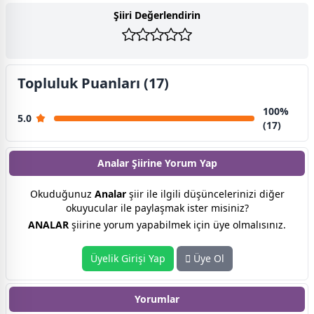
Şiiri Değerlendirin
Topluluk Puanları (17)
100%
5.0
(17)
Analar Şiirine
Yorum Yap
Okuduğunuz
Analar
şiir ile ilgili düşüncelerinizi diğer
okuyucular ile paylaşmak ister misiniz?
ANALAR
şiirine yorum yapabilmek için üye olmalısınız.
Üyelik Girişi Yap
Üye Ol
Yorumlar