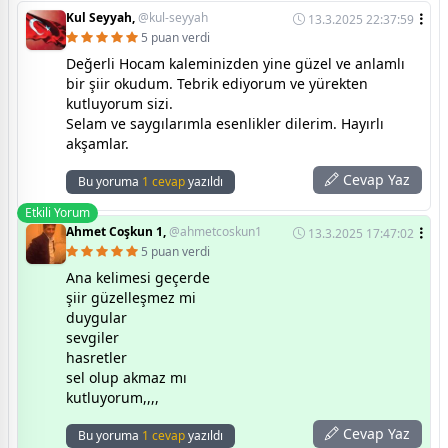
Kul Seyyah,
@kul-seyyah
13.3.2025 22:37:59
5 puan verdi
Değerli Hocam kaleminizden yine güzel ve anlamlı
bir şiir okudum. Tebrik ediyorum ve yürekten
kutluyorum sizi.
Selam ve saygılarımla esenlikler dilerim. Hayırlı
akşamlar.
Cevap Yaz
Bu yoruma
1 cevap
yazıldı
Etkili Yorum
Ahmet Coşkun 1,
@ahmetcoskun1
13.3.2025 17:47:02
5 puan verdi
Ana kelimesi geçerde
şiir güzelleşmez mi
duygular
sevgiler
hasretler
sel olup akmaz mı
kutluyorum,,,,
Cevap Yaz
Bu yoruma
1 cevap
yazıldı