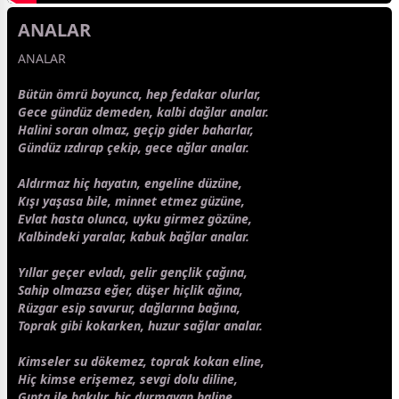
ANALAR
ANALAR
Bütün ömrü boyunca, hep fedakar olurlar,
Gece
gündüz
demeden, kalbi dağlar analar.
Halini soran olmaz, geçip gider baharlar,
Gündüz ızdırap çekip,
gece
ağlar analar.
Aldırmaz hiç hayatın, engeline düzüne,
Kışı yaşasa bile, minnet etmez güzüne,
Evlat hasta olunca,
uyku
girmez gözüne,
Kalbindeki yaralar, kabuk bağlar analar.
Yıllar geçer evladı, gelir gençlik çağına,
Sahip olmazsa eğer, düşer hiçlik ağına,
Rüzgar esip savurur, dağlarına bağına,
Toprak gibi kokarken, huzur sağlar analar.
Kimseler su dökemez, toprak kokan eline,
Hiç kimse erişemez,
sevgi
dolu diline,
Gıpta ile bakılır, hiç durmayan haline,