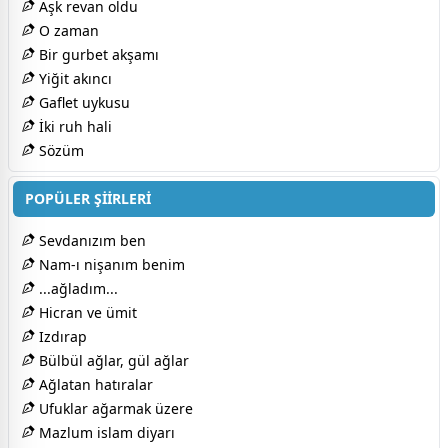
Aşk revan oldu
O zaman
Bir gurbet akşamı
Yiğit akıncı
Gaflet uykusu
İki ruh hali
Sözüm
POPÜLER ŞİİRLERİ
Sevdanızım ben
Nam-ı nişanım benim
...ağladım...
Hicran ve ümit
Izdırap
Bülbül ağlar, gül ağlar
Ağlatan hatıralar
Ufuklar ağarmak üzere
Mazlum islam diyarı