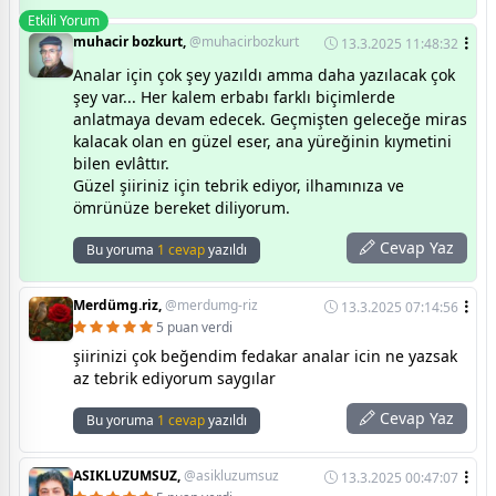
Etkili Yorum
muhacir bozkurt,
@muhacirbozkurt
13.3.2025 11:48:32
Analar için çok şey yazıldı amma daha yazılacak çok
şey var... Her kalem erbabı farklı biçimlerde
anlatmaya devam edecek. Geçmişten geleceğe miras
kalacak olan en güzel eser, ana yüreğinin kıymetini
bilen evlâttır.
Güzel şiiriniz için tebrik ediyor, ilhamınıza ve
ömrünüze bereket diliyorum.
Cevap Yaz
Bu yoruma
1 cevap
yazıldı
Merdümg.riz,
@merdumg-riz
13.3.2025 07:14:56
5 puan verdi
şiirinizi çok beğendim fedakar analar icin ne yazsak
az tebrik ediyorum saygılar
Cevap Yaz
Bu yoruma
1 cevap
yazıldı
ASIKLUZUMSUZ,
@asikluzumsuz
13.3.2025 00:47:07