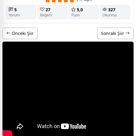
5
27
5,0
327
Yorum
Beğeni
Puan
Okunma
Önceki Şiir
Sonraki Şiir