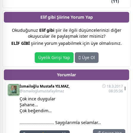
(11)
Elif gibi Şiirine
Yorum Yap
Okuduğunuz
Elif gibi
şiir ile ilgili düşüncelerinizi diğer
okuyucular ile paylaşmak ister misiniz?
ELİF GİBİ
şiirine yorum yapabilmek için üye olmalısınız.
Üyelik Girişi Yap
Üye Ol
Yorumlar
İsmailoğlu Mustafa YILMAZ,
18.3.2017
@ismailoglumustafayilmaz
08:35:36
Çok ince duygular
Şahane...
Çok beğendim…
............................. Saygılarımla selamlar…