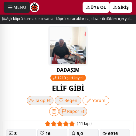
MENÜ
ÜYE OL
GİRİŞ
e menu
Aşk köprü kurmaktır. insanlar köprü kuracaklarına, duvar ördükleri için yalnız kalırlar. newton
DADAŞIM
1210 şiiri kayıtlı
ELİF GİBİ
Takip Et
Beğen
Yorum
Rapor Et
( 11 kişi )
8
16
5,0
6916