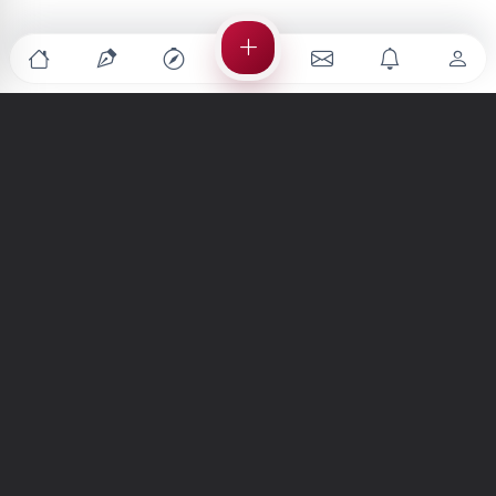
Türkiye'nin en büyük kültür sanat platformu
MENÜLER
Anasayfa
Keşfet
Şiirler
Hikayeler
Yazılar
İletiler
Forum
Nedir?
Ara