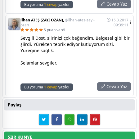
Cevap Yaz
Bu yoruma
1 cevap
yazıldı
ilhan ATEŞ (ZAYİ OZAN),
@ilhan-ates-zayi-
15.3.2017
ozan
09:39:11
5 puan verdi
Sevgili Dost, siirinizi çok beğendim. Belgesel gibi bir
şiirdi. Yürekten tebrik ediyor kutluyorum sizi.
Yüreğine sağlık.
Selamlar sevgiler.
Cevap Yaz
Bu yoruma
1 cevap
yazıldı
Paylaş
ŞİİR KÜNYE