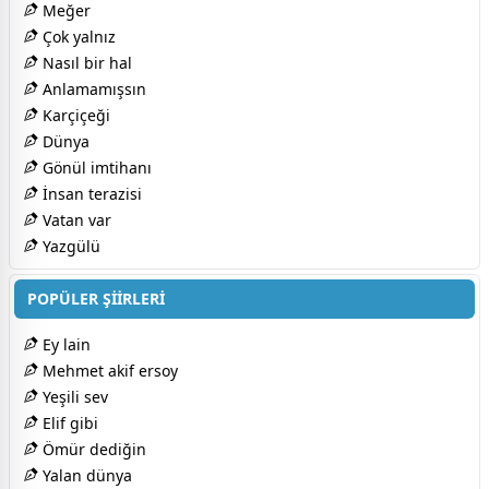
Meğer
Çok yalnız
Nasıl bir hal
Anlamamışsın
Karçiçeği
Dünya
Gönül imtihanı
İnsan terazisi
Vatan var
Yazgülü
POPÜLER ŞİİRLERİ
Ey lain
Mehmet akif ersoy
Yeşili sev
Elif gibi
Ömür dediğin
Yalan dünya