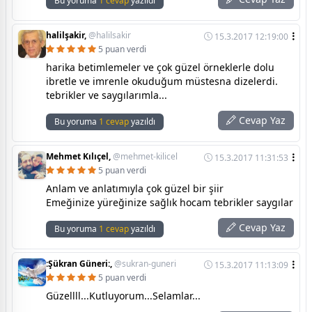
Bu yoruma
1 cevap
yazıldı
halilşakir,
@halilsakir
15.3.2017 12:19:00
5 puan verdi
harika betimlemeler ve çok güzel örneklerle dolu
ibretle ve imrenle okuduğum müstesna dizelerdi.
tebrikler ve saygılarımla...
Cevap Yaz
Bu yoruma
1 cevap
yazıldı
Mehmet Kılıçel,
@mehmet-kilicel
15.3.2017 11:31:53
5 puan verdi
Anlam ve anlatımıyla çok güzel bir şiir
Emeğinize yüreğinize sağlık hocam tebrikler saygılar
Cevap Yaz
Bu yoruma
1 cevap
yazıldı
:Şükran Güneri:,
@sukran-guneri
15.3.2017 11:13:09
5 puan verdi
Güzellll...Kutluyorum...Selamlar...