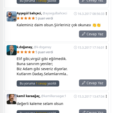
Cevap Yaz
Bu yoruma
1 cevap
yazıldı
Ayşegül bahçeci,
@aysegulbahceci
16.3.2017 08:56:33
5 puan verdi
Kaleminiz daim olsun.Şiirleriniz çok okunası 👏👏
Cevap Yaz
k.doğanay,
@k-doganay
15.3.2017 17:16:01
5 puan verdi
Elif gibi,virgül gibi eğilmedik.
Buna sanırım yeniler;
Biz Adam gibi severiz diyorlar.
Kutlarım Dadaş.Selamlarımla..
Cevap Yaz
Bu yoruma
1 cevap
yazıldı
kamil karaağaç,
@kamilkaraagac1
15.3.2017 13:47:04
değerli kaleme selam olsun
Cevap Yaz