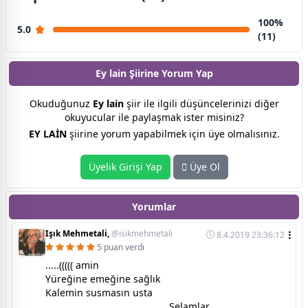
100%
5.0
(11)
Ey lain Şiirine
Yorum Yap
Okuduğunuz
Ey lain
şiir ile ilgili düşüncelerinizi diğer
okuyucular ile paylaşmak ister misiniz?
EY LAİN
şiirine yorum yapabilmek için üye olmalısınız.
Üyelik Girişi Yap
Üye Ol
Yorumlar
Işık Mehmetali,
@isikmehmetali
8.4.2019 23:36:12
5 puan verdi
.....((((( amin
Yüreğine emeğine sağlık
Kalemin susmasın usta
______________________________Selamlar