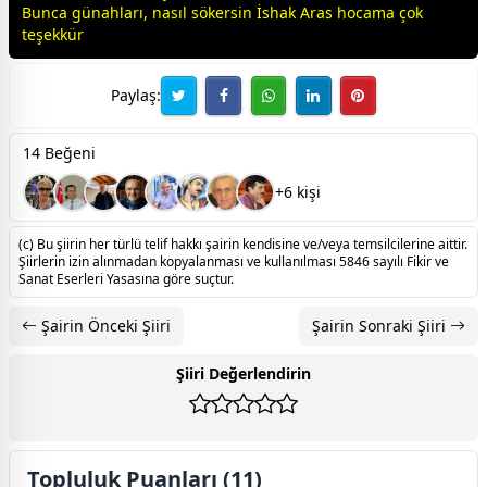
Bunca günahları, nasıl sökersin İshak Aras hocama çok
teşekkür
Paylaş:
14 Beğeni
+6 kişi
(c) Bu şiirin her türlü telif hakkı şairin kendisine ve/veya temsilcilerine aittir.
Şiirlerin izin alınmadan kopyalanması ve kullanılması 5846 sayılı Fikir ve
Sanat Eserleri Yasasına göre suçtur.
Şairin Önceki Şiiri
Şairin Sonraki Şiiri
Şiiri Değerlendirin
Topluluk Puanları (11)