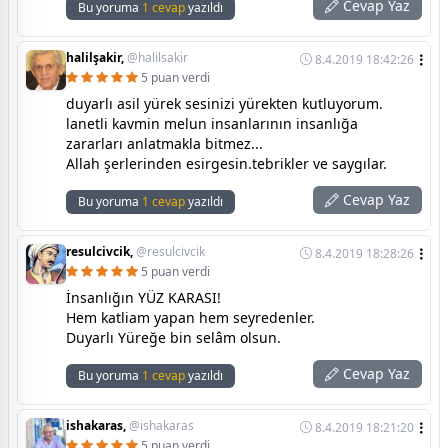
Cevap Yaz
Bu yoruma
1 cevap
yazıldı
halilşakir,
@halilsakir
8.4.2019 18:42:26
5 puan verdi
duyarlı asil yürek sesinizi yürekten kutluyorum.
lanetli kavmin melun insanlarının insanlığa
zararları anlatmakla bitmez...
Allah şerlerinden esirgesin.tebrikler ve saygılar.
Cevap Yaz
Bu yoruma
1 cevap
yazıldı
resulcivcik,
@resulcivcik
8.4.2019 18:28:26
5 puan verdi
İnsanlığın YÜZ KARASI!
Hem katliam yapan hem seyredenler.
Duyarlı Yüreğe bin selâm olsun.
Cevap Yaz
Bu yoruma
1 cevap
yazıldı
ishakaras,
@ishakaras
8.4.2019 18:21:20
5 puan verdi