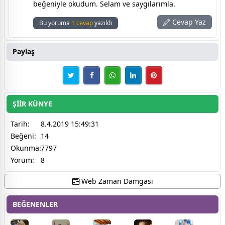
beğeniyle okudum. Selam ve saygılarımla.
Cevap Yaz
Bu yoruma
1 cevap
yazıldı
Paylaş
ŞİİR KÜNYE
Tarih:
8.4.2019 15:49:31
Beğeni:
14
Okunma:
7797
Yorum:
8
Web Zaman Damgası
BEĞENENLER