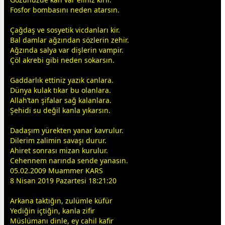
Fosfor bombasını neden atarsın.
Çağdaş ve sosyetik vicdanları kir.
Bal damlar ağzından sözlerin zehir.
Ağzında salya var dişlerin vampir.
Çöl akrebi gibi neden sokarsın.
Gaddarlık ettiniz yazık canlara.
Dünya kulak tıkar bu olanlara.
Allah
’tan şifalar sağ kalanlara.
Şehidi su değil kanla yıkarsın.
Dadaşım yürekten yanar kavrulur.
Dilerim zalimin
savaş
ı durur.
Ahiret sonrası mizan kurulur.
Cehennem narında sende yanasın.
05.02.2009 Muammer KARS
8 Nisan 2019 Pazartesi 18:21:20
Arkana taktığın, zulümle küfür
Yediğin içtiğin, kanla zifir
Müslümanı dinle, ey cahil kafir