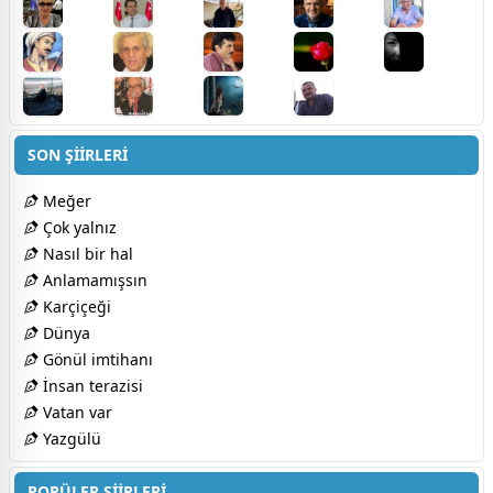
SON ŞİİRLERİ
Meğer
Çok yalnız
Nasıl bir hal
Anlamamışsın
Karçiçeği
Dünya
Gönül imtihanı
İnsan terazisi
Vatan var
Yazgülü
POPÜLER ŞİİRLERİ