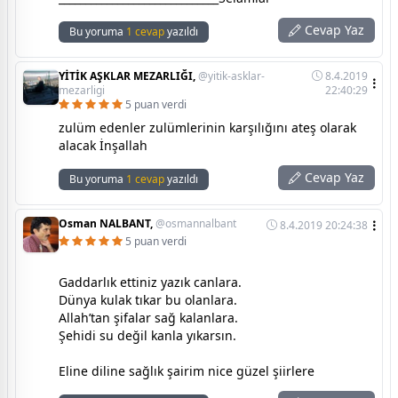
Cevap Yaz
Bu yoruma
1 cevap
yazıldı
YİTİK AŞKLAR MEZARLIĞI,
@yitik-asklar-
8.4.2019
mezarligi
22:40:29
5 puan verdi
zulüm edenler zulümlerinin karşılığını ateş olarak
alacak İnşallah
Cevap Yaz
Bu yoruma
1 cevap
yazıldı
Osman NALBANT,
@osmannalbant
8.4.2019 20:24:38
5 puan verdi
Gaddarlık ettiniz yazık canlara.
Dünya kulak tıkar bu olanlara.
Allah’tan şifalar sağ kalanlara.
Şehidi su değil kanla yıkarsın.
Eline diline sağlık şairim nice güzel şiirlere