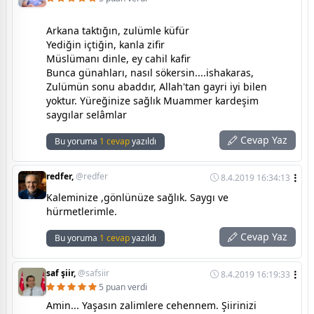
Arkana taktığın, zulümle küfür
Yediğin içtiğin, kanla zifir
Müslümanı dinle, ey cahil kafir
Bunca günahları, nasıl sökersin....ishakaras,
Zulümün sonu abaddır, Allah'tan gayri iyi bilen
yoktur. Yüreğinize sağlık Muammer kardeşim
saygılar selâmlar
Cevap Yaz
Bu yoruma
1 cevap
yazıldı
redfer,
@redfer
8.4.2019 16:34:13
Kaleminize ,gönlünüze sağlık. Saygı ve
hürmetlerimle.
Cevap Yaz
Bu yoruma
1 cevap
yazıldı
saf şiir,
@safsiir
8.4.2019 16:19:33
5 puan verdi
Amin... Yaşasın zalimlere cehennem. Şiirinizi