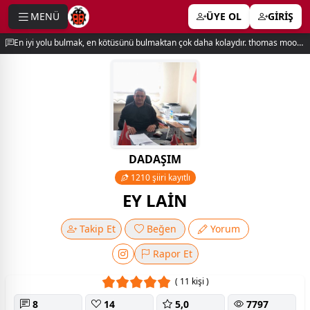
MENÜ
ÜYE OL
GİRİŞ
e menu
En iyi yolu bulmak, en kötüsünü bulmaktan çok daha kolaydır. thomas moore
DADAŞIM
1210 şiiri kayıtlı
EY LAİN
Takip Et
Beğen
Yorum
Rapor Et
( 11 kişi )
8
14
5,0
7797