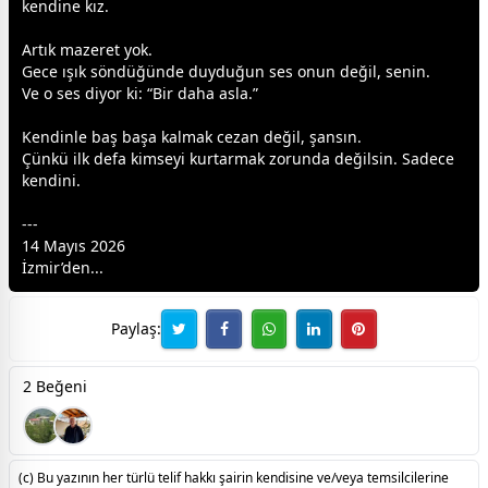
kendine kız.
Artık mazeret yok.
Gece ışık söndüğünde duyduğun ses onun değil, senin.
Ve o ses diyor ki: “Bir daha asla.”
Kendinle baş başa kalmak cezan değil, şansın.
Çünkü ilk defa kimseyi kurtarmak zorunda değilsin. Sadece
kendini.
---
14 Mayıs 2026
İzmir’den...
Paylaş:
2 Beğeni
(c) Bu yazının her türlü telif hakkı şairin kendisine ve/veya temsilcilerine