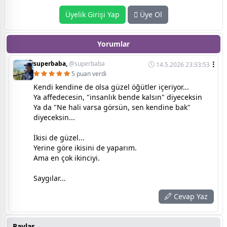
Üyelik Girişi Yap
Üye Ol
Yorumlar
superbaba,
@superbaba
14.5.2026 23:33:53
5 puan verdi
Kendi kendine de olsa güzel öğütler içeriyor...
Ya affedecesin, "insanlık bende kalsın" diyeceksin
Ya da "Ne hali varsa görsün, sen kendine bak"
diyeceksin...
İkisi de güzel...
Yerine göre ikisini de yaparım.
Ama en çok ikinciyi.
Saygılar...
Cevap Yaz
Paylaş