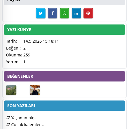
YAZI KÜNYE
Tarih:
14.5.2026 15:18:11
Beğeni:
2
Okunma:
259
Yorum:
1
BEĞENENLER
SON YAZILARI
Yaşamın ölç..
Cücük kalemler ..