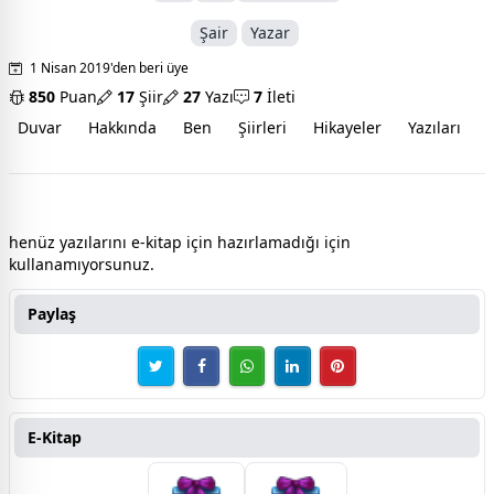
Şair
Yazar
1 Nisan 2019'den beri üye
850
Puan
17
Şiir
27
Yazı
7
İleti
Duvar
Hakkında
Ben
Şiirleri
Hikayeler
Yazıları
İ
Türk Kızı(Emine Sezek Akb e-yazı kitabı
henüz yazılarını e-kitap için hazırlamadığı için
kullanamıyorsunuz.
Paylaş
E-Kitap