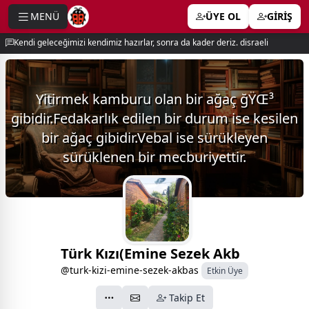
MENÜ
ÜYE OL
GİRİŞ
e menu
Kendi geleceğimizi kendimiz hazırlar, sonra da kader deriz. disraeli
Yitirmek kamburu olan bir ağaç ğŸŒ³
gibidir.Fedakarlık edilen bir durum ise kesilen
bir ağaç gibidir.Vebal ise sürükleyen
sürüklenen bir mecburiyettir.
Türk Kızı(Emine Sezek Akb
@turk-kizi-emine-sezek-akbas
Etkin Üye
Takip Et