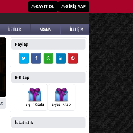
KAYIT OL
GİRİŞ YAP
İLETİLER
ARAMA
İLETİŞİM
Paylaş
E-Kitap
Et
E-şiir Kitabı
E-yazı Kitabı
İstatistik