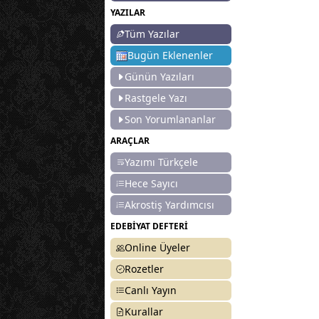
YAZILAR
Tüm Yazılar
Bugün Eklenenler
Günün Yazıları
Rastgele Yazı
Son Yorumlananlar
ARAÇLAR
Yazımı Türkçele
Hece Sayıcı
Akrostiş Yardımcısı
EDEBİYAT DEFTERİ
Online Üyeler
Rozetler
Canlı Yayın
Kurallar