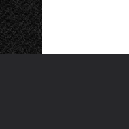
MEN
Anas
Türkiye'nin en büyük kültür sanat
Şiirl
platformu
Yazı
For
Ara