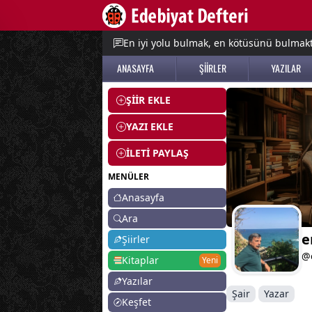
e menu
En iyi yolu bulmak, en kötüsünü bulmak
ANASAYFA
ŞİİRLER
YAZILAR
ŞİİR EKLE
YAZI EKLE
İLETİ PAYLAŞ
MENÜLER
Anasayfa
Ara
e
Şiirler
@
Kitaplar
Yeni
Yazılar
Şair
Yazar
Keşfet