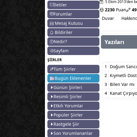
5 Ekim 2013'den be
İletiler
2230
Puan
49
Forumlar
Duvar
Hakkın
Mesaj Kutusu
Bildiriler
Yazıları
Nedir?
Sayfam
ŞİİRLER
1
Doğum Sancı
Tüm Şiirler
2
Kıymetli Dost
Bugün Eklenenler
3
Bilen Var mı
Günün Şiirleri
4
Kanat Çırpıy
Resimli Şiirler
Etkili Yorumlar
Popüler Şiirler
Rastgele Şiir
Son Yorumlananlar