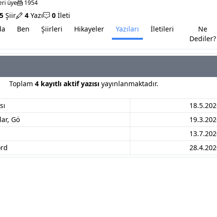
ri üye
1954
5
Şiir
4
Yazı
0
İleti
da
Ben
Şiirleri
Hikayeler
Yazıları
İletileri
Ne
Dediler?
Toplam
4 kayıtlı aktif yazısı
yayınlanmaktadır.
sı
18.5.202
lar, Gö
19.3.202
13.7.202
ord
28.4.202