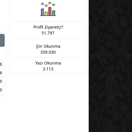
Profil Ziyaretçi?
51.797
Şiir Okunma
339.030
Yazı Okunma
6
3.113
6
0
0