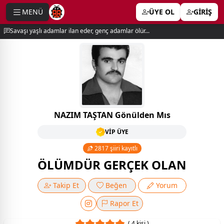
MENÜ
ÜYE OL
GİRİŞ
e menu
Savaşı yaşlı adamlar ilan eder, genç adamlar ölür...
NAZIM TAŞTAN Gönülden Mıs
VİP ÜYE
2817 şiiri kayıtlı
ÖLÜMDÜR GERÇEK OLAN
Takip Et
Beğen
Yorum
Rapor Et
( 4 kişi )