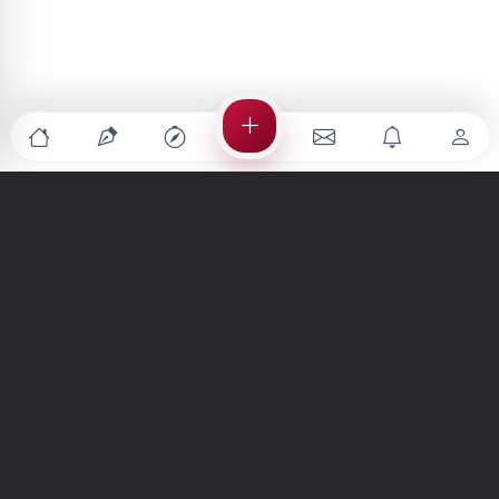
Türkiye'nin en büyük kültür sanat platformu
MENÜLER
Anasayfa
Keşfet
Şiirler
Hikayeler
Yazılar
İletiler