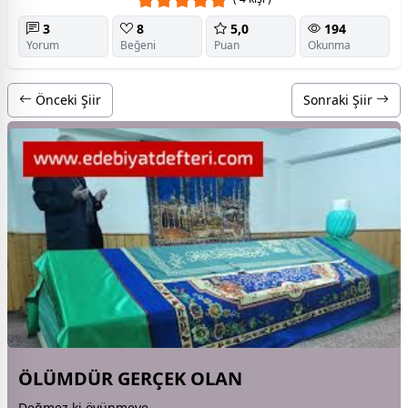
3
8
5,0
194
Yorum
Beğeni
Puan
Okunma
Önceki Şiir
Sonraki Şiir
ÖLÜMDÜR GERÇEK OLAN
Değmez ki övünmeye