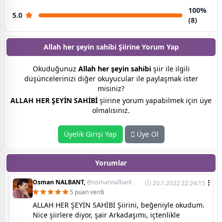
100%
5.0
(8)
Allah her şeyin sahibi Şiirine
Yorum Yap
Okuduğunuz
Allah her şeyin sahibi
şiir ile ilgili
düşüncelerinizi diğer okuyucular ile paylaşmak ister
misiniz?
ALLAH HER ŞEYİN SAHİBİ
şiirine yorum yapabilmek için üye
olmalısınız.
Üyelik Girişi Yap
Üye Ol
Yorumlar
Osman NALBANT,
@osmannalbant
20.1.2022 22:24:15
5 puan verdi
ALLAH HER ŞEYİN SAHİBİ Şiirini, beğeniyle okudum.
Nice şiirlere diyor, şair Arkadaşımı, içtenlikle