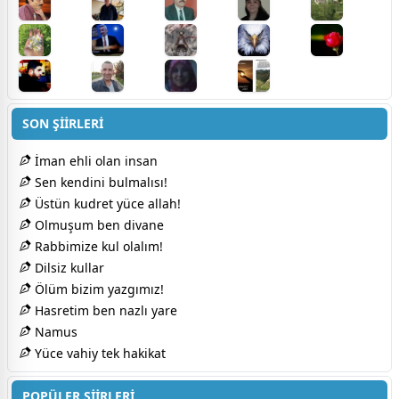
SON ŞİİRLERİ
İman ehli olan insan
Sen kendini bulmalısı!
Üstün kudret yüce allah!
Olmuşum ben divane
Rabbimize kul olalım!
Dilsiz kullar
Ölüm bizim yazgımız!
Hasretim ben nazlı yare
Namus
Yüce vahiy tek hakikat
POPÜLER ŞİİRLERİ