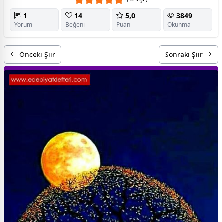
1
14
5,0
3849
Yorum
Beğeni
Puan
Okunma
Önceki Şiir
Sonraki Şiir