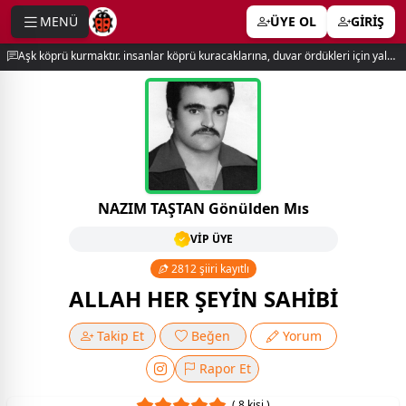
MENÜ
ÜYE OL
GİRİŞ
e menu
Aşk köprü kurmaktır. insanlar köprü kuracaklarına, duvar ördükleri için yalnız kalırlar. newton
NAZIM TAŞTAN Gönülden Mıs
VİP ÜYE
2812 şiiri kayıtlı
ALLAH HER ŞEYİN SAHİBİ
Takip Et
Beğen
Yorum
Rapor Et
( 8 kişi )