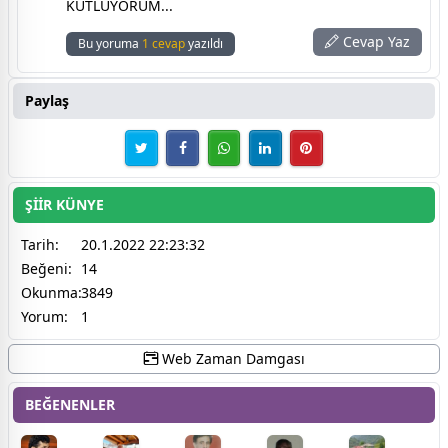
KUTLUYORUM...
Cevap Yaz
Bu yoruma
1 cevap
yazıldı
Paylaş
ŞİİR KÜNYE
Tarih:
20.1.2022 22:23:32
Beğeni:
14
Okunma:
3849
Yorum:
1
Web Zaman Damgası
BEĞENENLER