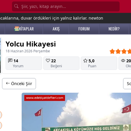
aklarına, duvar ördükleri için yalnız kalırlar. newton
KİTAPLAR
AKIŞ
FORUM
NEDİR?
Yolcu Hikayesi
18 Haziran 2026 Perşembe
14
22
5,0
20
Yorum
Beğeni
Puan
Ok
Önceki Şiir
So