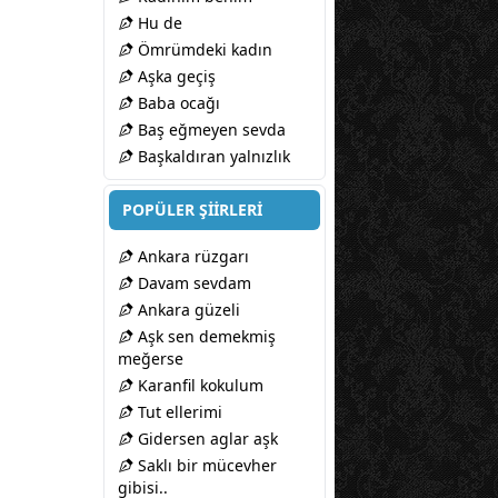
Hu de
Ömrümdeki kadın
Aşka geçiş
Baba ocağı
Baş eğmeyen sevda
Başkaldıran yalnızlık
POPÜLER ŞİİRLERİ
Ankara rüzgarı
Davam sevdam
Ankara güzeli
Aşk sen demekmiş
meğerse
Karanfil kokulum
Tut ellerimi
Gidersen aglar aşk
Saklı bir mücevher
gibisi..