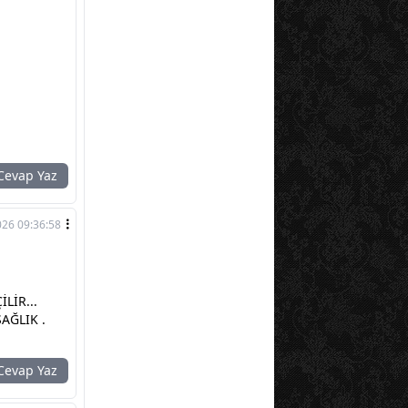
evap Yaz
026 09:36:58
LİR...
SAĞLIK .
evap Yaz