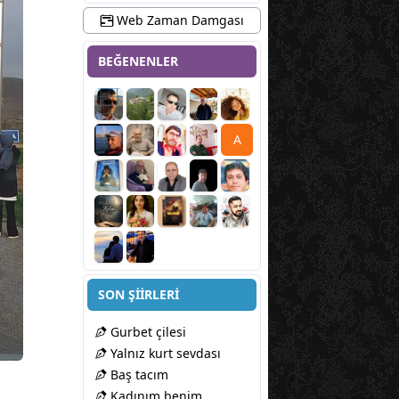
Web Zaman Damgası
BEĞENENLER
A
SON ŞİİRLERİ
Gurbet çilesi
Yalnız kurt sevdası
Baş tacım
Kadınım benim