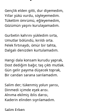
Gençlik elden gitti, dur diyemedim,
Yıllar yükü vurdu, söyleyemedim.
Tükettim ömrümü, eğleyemedim,
Gözümün yaşını kurulayamadım.
Gurbetin kahrını yükledim sırta,
Umutlar bölündü, kırıldı orta.
Felek fırtınaydı, ömür bir tahta,
Dalgalı denizden kurtulamadım.
Hangi dala konsam kurudu yaprak,
Dost dediğim bağır, taş çıktı mutlak.
Gün gelir payıma düşecek toprak,
Bir candan sarana sarılamadım.
Salim der; tükenmiş yolun yarısı,
Dinmedi içimde eşek arısı.
Alnıma ekilmiş iblis darısı,
Kaderin elinden sıyrılamadım.
Salim Erben