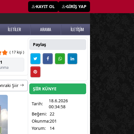
KAYIT OL
GİRİŞ YAP
İLETİLER
ARAMA
İLETİŞİM
Paylaş
( 17 kişi )
1
unma
nraki Şiir
ŞİİR KÜNYE
18.6.2026
Tarih:
00:34:58
Beğeni:
22
Okunma:
201
Yorum:
14