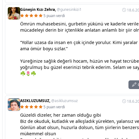
Güneşin Kızı Zehra,
@gunesinkizi1
18.6.2
5 puan verdi
Ömrün muhasebesini, gurbetin yükünü ve kaderle veril
mücadeleyi derin bir içtenlikle anlatan anlamlı bir şiir o
“Yollar uzasa da insan en çok içinde yorulur. Kimi yaral
ama ömür boyu sızlar.”
Yüreğinize sağlık değerli hocam, hüzün ve hayat tecrübe
yoğrulmuş bu güzel eserinizi tebrik ederim. Selam ve say
☘🌷☘
C
ASIKLUZUMSUZ,
@asikluzumsuz
18.6.2
5 puan verdi
Güzeldi dizeler, her zaman olduğu gibi
Biz de okuduk, kutladık ve alkışladık yürekten, yalansız ve
Gönlün abat olsun, huzurla dolsun, tüm şiirlerin benzers
mükemmel olsun