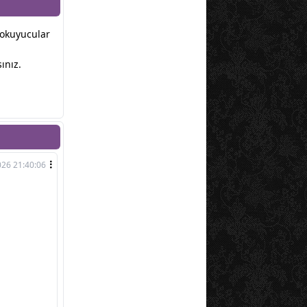
r okuyucular
ınız.
026 21:40:06