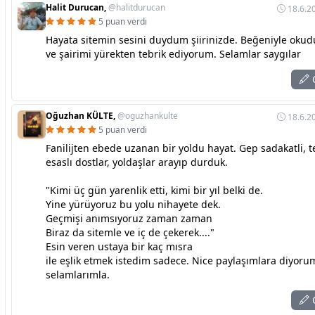
Halit Durucan,
@halitdurucan
18.6.2
5 puan verdi
Hayata sitemin sesini duydum şiirinizde. Beğeniyle oku
ve şairimi yürekten tebrik ediyorum. Selamlar saygılar
C
Oğuzhan KÜLTE,
@oguzhankulte
18.6.2
5 puan verdi
Fanilijten ebede uzanan bir yoldu hayat. Gep sadakatli, 
esaslı dostlar, yoldaşlar arayıp durduk.
"Kimi üç gün yarenlik etti, kimi bir yıl belki de.
Yine yürüyoruz bu yolu nihayete dek.
Geçmişi anımsıyoruz zaman zaman
Biraz da sitemle ve iç de çekerek...."
Esin veren ustaya bir kaç mısra
ile eşlik etmek istedim sadece. Nice paylaşımlara diyoru
selamlarımla.
C