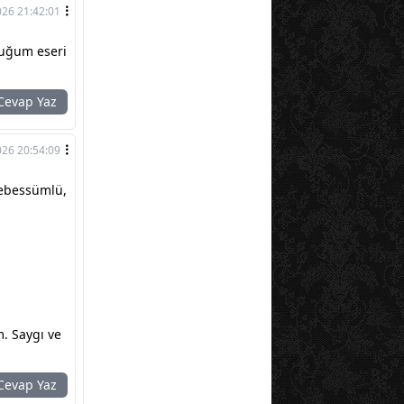
026 21:42:01
duğum eseri
evap Yaz
026 20:54:09
tebessümlü,
m. Saygı ve
evap Yaz