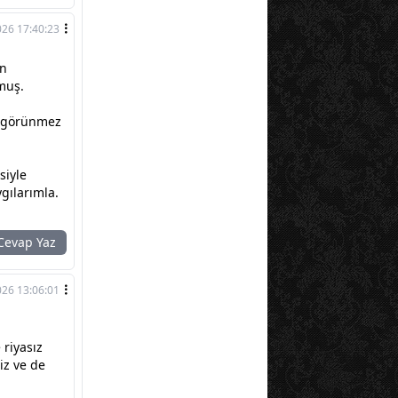
026 17:40:23
en
lmuş.
ar görünmez
siyle
gılarımla.
evap Yaz
026 13:06:01
 riyasız
iz ve de