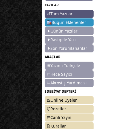
YAZILAR
Tüm Yazılar
Bugün Eklenenler
Günün Yazıları
Rastgele Yazı
Son Yorumlananlar
ARAÇLAR
Yazımı Türkçele
Hece Sayıcı
Akrostiş Yardımcısı
EDEBİYAT DEFTERİ
Online Üyeler
Rozetler
Canlı Yayın
Kurallar