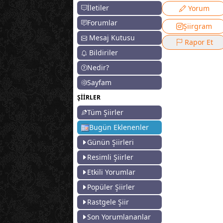
İletiler
Yorum
Forumlar
Şiirgram
Mesaj Kutusu
Rapor Et
Bildiriler
Nedir?
Sayfam
ŞİİRLER
Tüm Şiirler
Bugün Eklenenler
Günün Şiirleri
Resimli Şiirler
Etkili Yorumlar
Popüler Şiirler
Rastgele Şiir
Son Yorumlananlar