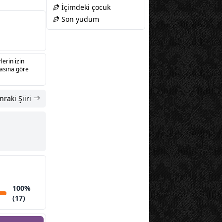
İçimdeki çocuk
Son yudum
lerin izin
sasına göre
nraki Şiiri
100%
(17)