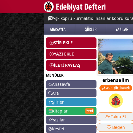
e menu
Aşk köprü kurmaktır. insanlar köprü kurac
ANASAYFA
ŞİİRLER
YAZILAR
ŞİİR EKLE
YAZI EKLE
İLETİ PAYLAŞ
MENÜLER
erbensalim
Anasayfa
495 şiiri kayıtlı
Ara
Şiirler
Kitaplar
Yeni
Takip Et
Yazılar
Beğen
Keşfet