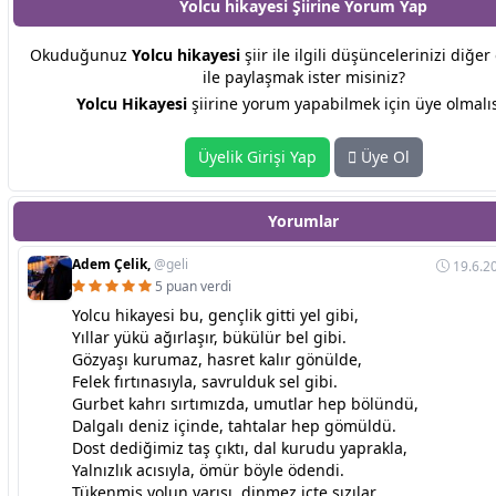
Yolcu hikayesi Şiirine
Yorum Yap
Okuduğunuz
Yolcu hikayesi
şiir ile ilgili düşüncelerinizi diğe
ile paylaşmak ister misiniz?
Yolcu Hikayesi
şiirine yorum yapabilmek için üye olmalıs
Üyelik Girişi Yap
Üye Ol
Yorumlar
Adem Çelik,
@geli
19.6.2
5 puan verdi
Yolcu hikayesi bu, gençlik gitti yel gibi,
Yıllar yükü ağırlaşır, bükülür bel gibi.
Gözyaşı kurumaz, hasret kalır gönülde,
Felek fırtınasıyla, savrulduk sel gibi.
Gurbet kahrı sırtımızda, umutlar hep bölündü,
Dalgalı deniz içinde, tahtalar hep gömüldü.
Dost dediğimiz taş çıktı, dal kurudu yaprakla,
Yalnızlık acısıyla, ömür böyle ödendi.
Tükenmiş yolun yarısı, dinmez içte sızılar,