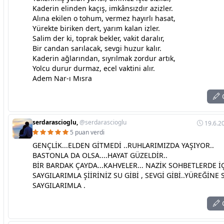
Kaderin elinden kaçış, imkânsızdır azizler.
Alına ekilen o tohum, vermez hayırlı hasat,
Yürekte biriken dert, yarım kalan izler.
Salim der ki, toprak bekler, vakit daralır,
Bir candan sarılacak, sevgi huzur kalır.
Kaderin ağlarından, sıyrılmak zordur artık,
Yolcu durur durmaz, ecel vaktini alır.
Adem Nar-ı Mısra
C
serdarascioglu,
@serdarascioglu
19.6.2
5 puan verdi
GENÇLİK...ELDEN GİTMEDİ ..RUHLARIMIZDA YAŞIYOR..
BASTONLA DA OLSA....HAYAT GÜZELDİR..
BİR BARDAK ÇAYDA...KAHVELER... NAZİK SOHBETLERDE İÇİ
SAYGILARIMLA ŞİİRİNİZ SU GİBİ , SEVGİ GİBİ..YÜREĞİNE 
SAYGILARIMLA .
C