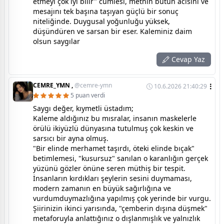
etmeyi çok iyi bilir" cümlesi, metnin bütün acısını ve
mesajını tek başına taşıyan güçlü bir sonuç
niteliğinde. Duygusal yoğunluğu yüksek,
düşündüren ve sarsan bir eser. Kaleminiz daim
olsun saygılar
Cevap Yaz
CEMRE_YMN ,
@cemre-ymn
10.6.2026 21:40:29
5 puan verdi
Saygı değer, kıymetli üstadım;
Kaleme aldığınız bu mısralar, insanın maskelerle
örülü ikiyüzlü dünyasına tutulmuş çok keskin ve
sarsıcı bir ayna olmuş.
"Bir elinde merhamet taşırdı, öteki elinde bıçak"
betimlemesi, "kusursuz" sanılan o karanlığın gerçek
yüzünü gözler önüne seren müthiş bir tespit.
İnsanların kırdıkları şeylerin sesini duymaması,
modern zamanın en büyük sağırlığına ve
vurdumduymazlığına yapılmış çok yerinde bir vurgu.
Şiirinizin ikinci yarısında, "çemberin dışına düşmek"
metaforuyla anlattığınız o dışlanmışlık ve yalnızlık