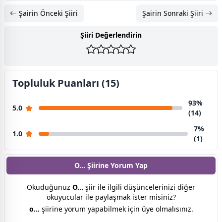
Şairin Önceki Şiiri
Şairin Sonraki Şiiri
Şiiri Değerlendirin
Topluluk Puanları (15)
93%
5.0
(14)
7%
1.0
(1)
O... Şiirine
Yorum Yap
Okuduğunuz
O...
şiir ile ilgili düşüncelerinizi diğer
okuyucular ile paylaşmak ister misiniz?
o...
şiirine yorum yapabilmek için üye olmalısınız.