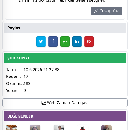
İlhaminiz bol olsun Tebrikler Selam sevgiler.
Cevap Yaz
Paylaş
ŞİİR KÜNYE
Tarih:
10.6.2026 21:27:38
Beğeni:
17
Okunma:
183
Yorum:
9
Web Zaman Damgası
BEĞENENLER