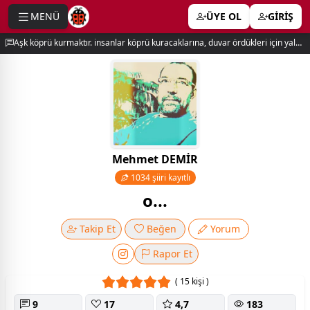
MENÜ
ÜYE OL
GİRİŞ
e menu
Aşk köprü kurmaktır. insanlar köprü kuracaklarına, duvar ördükleri için yalnız kalırlar. newton
Mehmet DEMİR
1034 şiiri kayıtlı
o...
Takip Et
Beğen
Yorum
Rapor Et
( 15 kişi )
9
17
4,7
183