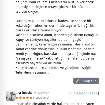
hali, "muradı çalınmış insanların o uzun koridoru"
imgesiyle birleşince ortaya çıkılmaz bir hüzün
tablosu çıkıyor.
"Unutulmuşluğun kokusu" ifadesi ise sadece bir
koku değil, ruhun en derininde taşınan bir ağırlık
olarak okurun üzerine siniyor.
Yaşanan o kırılma anını, içeriden çığlıkların uçtuğu o
kapıyı ve çürüyen hayalleri bu denli güçlü
betimlemeniz, kaleminizin yaşanmışlıkları nasıl bir
sanat eserine dönüştürdüğünün ispatıdır. İnsanın
kendi yalnızlığını, başkalarının hoyratlığı içinde nasıl
"yavaşça silinerek" kabul ettiğini anlatan bu derin
eserinizi hayranlıkla okudum.
Kaleminize, o ince zihninize ve yüreğinize sağlık.
Tebriklerimi sunarım.
Cevap Yaz
Ulvi ÜRESİN,
@ulviuresin
10.6.2026 21:33:19
5 puan verdi
İnsanlığın olmadığı yerde haktan, adaletten zaten