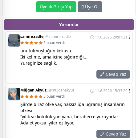
Üyelik Girişi Yap
Üye Ol
Yorumlar
samire.radle,
@samire-radle
11.6.2026 20:01:21
5 puan verdi
unutulmuşluğun kokusu...
Iki kelime, ama icine sığdırdığı...
Yureginize saglık.
Cevap Yaz
Müjgan Akyüz,
@mujganakyuz
11.6.2026 15:33:20
5 puan verdi
Şiirde biraz öfke var, haksızlığa uğramış insanların
öfkesi.
İyilik ve kötülük yan yana, beraberce yürüyorlar.
Adalet yoksa iyiler eziliyor.
Cevap Yaz