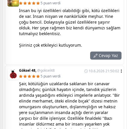
5 puan verdi
İnsan bu iyi özellikleri olabildiği gibi, kötü özellikleri
de var. İnsan nisyan ve nankörlükle meşhur. Yine
çoğu bencil. Dolayısıyla güzel özelliklere şaşırır
olduk. Her şeye rağmen biz kendi dünyamızı sağlam
tutmalıyız beklentisiz.
Şiiriniz çok etkileyici kutluyorum.
Cevap Yaz
Göksel 48,
@goksel48
10.6.2026 21:50:02
5 puan verdi
Şair, kötülüğün uzaklarda saklanan bir canavar
olmadığını; günlük hayatın içinde, tanıdık yüzlerin
ardında yaşadığını etkileyici imgelerle anlatıyor. "Bir
elinde merhamet, öteki elinde bıçak" dizesi metnin
omurgasını oluştururken, dışlanmışlığın ve haksız
yere suçlanmanın insanda açtığı derin yaralar
çarpıcı bir dille işleniyor. Özellikle finaldeki "Bazı
insanlar öldürmez ama bir insanı yaşarken yok