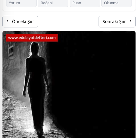
Yorum
Beğeni
Puan
Okunma
Önceki Şiir
Sonraki Şiir