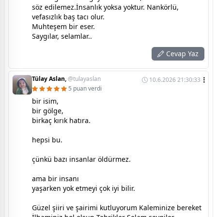
söz edilemez.İnsanlık yoksa yoktur. Nankörlü,
vefasızlık baş tacı olur.
Muhteşem bir eser.
Saygılar, selamlar..
Cevap Yaz
Tülay Aslan,
@tulayaslan
10.6.2026 21:30:33
5 puan verdi
bir isim,
bir gölge,
birkaç kırık hatıra.
hepsi bu.
çünkü bazı insanlar öldürmez.
ama bir insanı
yaşarken yok etmeyi çok iyi bilir.
Güzel şiiri ve şairimi kutluyorum Kaleminize bereket