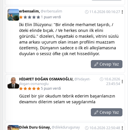
erbensalim,
@erbensalim
11.6.2026 00:16:27
1 puan verdi
İki Elin İllüzyonu: "Bir elinde merhamet taşırdı, /
öteki elinde bıçak. / Ve herkes onun ilk elini
görürdü." dizeleri, hayattaki o maskeli, vitrini süslü
ama arkası uçurum olan insan profilini muazzam
özetlemiş. Dünyanın sadece o ilk eli alkışlamasına
duyulan o sessiz öfke çok net hissediliyor.
Cevap Yaz
HİDAYET DOĞAN OSMANOĞLU,
@hidayet-
10.6.2026
dogan-osmanoglu
23:45:54
5 puan verdi
Güzel bir şiir okudum tebrik ederim başarılanızın
devamını dilerim selam ve saygılarımla
Cevap Yaz
Dilek Duru Günay,
@dilekdurugunay
10.6.2026 22:50:48