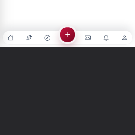
Türkiye'nin en büyük kültür sanat platformu
MENÜLER
Anasayfa
Keşfet
Şiirler
Hikayeler
Yazılar
İletiler