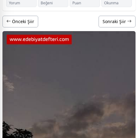
Yorum
Beğeni
Puan
Okunma
Önceki Şiir
Sonraki Şiir