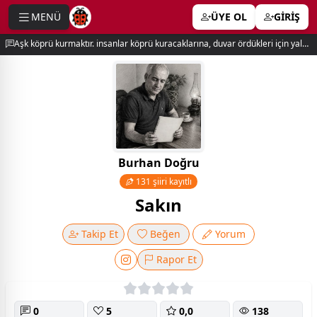
MENÜ
ÜYE OL
GİRİŞ
e menu
Aşk köprü kurmaktır. insanlar köprü kuracaklarına, duvar ördükleri için yalnız kalırlar. newton
Burhan Doğru
131 şiiri kayıtlı
Sakın
Takip Et
Beğen
Yorum
Rapor Et
0
5
0,0
138