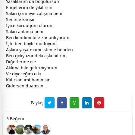
Yasaklarım da boğulursun
Engellerim de yıkılırsın
Sakın çözmeye çalışma beni
Seninle karışır
İyice kördügüm olurum
Sakın anlama beni
Ben kendimi bile zor anlıyorum.
İşte ben böyle mutluyum
Aşkını yaşatmamı isteme benden
Ben gökyüzündeki
aşk
ı bilirim
Diğerlerine ise
Aklıma bile getirmiyorum
Ve diyeceğim o ki
Kalırsan imtihanımsın
Gidersen duamsın...
Paylaş:
5 Beğeni