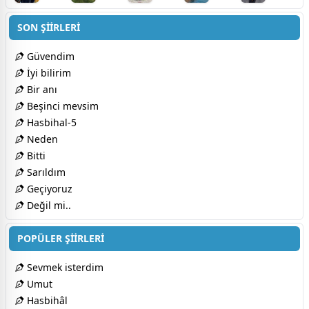
SON ŞİİRLERİ
Güvendim
İyi bilirim
Bir anı
Beşinci mevsim
Hasbihal-5
Neden
Bitti
Sarıldım
Geçiyoruz
Değil mi..
POPÜLER ŞİİRLERİ
Sevmek isterdim
Umut
Hasbihâl