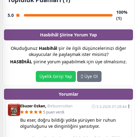
100%
5.0
(1)
Hasbihâl Şiirine
Yorum Yap
Okuduğunuz
Hasbihâl
şiir ile ilgili düşüncelerinizi diğer
okuyucular ile paylaşmak ister misiniz?
HASBİHÂL
şiirine yorum yapabilmek için üye olmalısınız.
Üyelik Girişi Yap
Üye Ol
Yorumlar
Ebuzer Ozkan,
@ebuzerozkan
5.3.2026 01:28:44
5 puan verdi
Bu eser, doğru bildiği yolda yürüyen bir ruhun
olgunluğunu ve dinginliğini yansıtıyor.