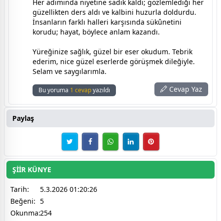
Her adımında niyetine sadık kaldı; gözlemlediği her
güzellikten ders aldı ve kalbini huzurla doldurdu.
İnsanların farklı halleri karşısında sükûnetini
korudu; hayat, böylece anlam kazandı.
Yüreğinize sağlık, güzel bir eser okudum. Tebrik
ederim, nice güzel eserlerde görüşmek dileğiyle.
Selam ve saygılarımla.
Cevap Yaz
Bu yoruma
1 cevap
yazıldı
Paylaş
ŞİİR KÜNYE
Tarih:
5.3.2026 01:20:26
Beğeni:
5
Okunma:
254