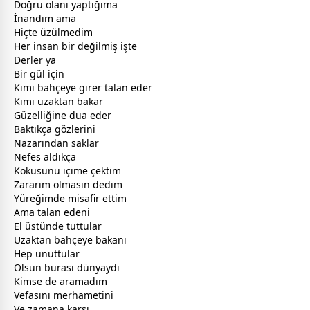
Doğru olanı yaptığıma
İnandım ama
Hiçte üzülmedim
Her insan bir değilmiş işte
Derler ya
Bir
gül
için
Kimi bahçeye girer talan eder
Kimi uzaktan bakar
Güzelliğine dua eder
Baktıkça gözlerini
Nazarından saklar
Nefes aldıkça
Kokusunu içime çektim
Zararım olmasın dedim
Yüreğimde misafir ettim
Ama talan edeni
El üstünde tuttular
Uzaktan bahçeye bakanı
Hep unuttular
Olsun burası
dünya
ydı
Kimse de aramadım
Vefasını merhametini
Ve
zaman
a karşı