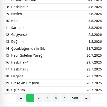
8
Hasbihal-5
4.8.2026
9
Neden
3.8.2026
10
Bitti
3.8.2026
11
Sarıldım
3.8.2026
12
Geçiyoruz
2.8.2026
13
Değil mi..
1.8.2026
14
Çocukluğumda ki Gibi
31.7.2026
15
Hadi Gidelim Yüreğim
30.7.2026
16
Hasbihal-4
29.7.2026
17
Hasbihal-3
28.7.2026
18
Ey gece
28.7.2026
19
Bir Aşkın Bitişiydi
28.7.2026
20
Üşüdüm
28.7.2026
←
1
2
3
4
5
Son
→