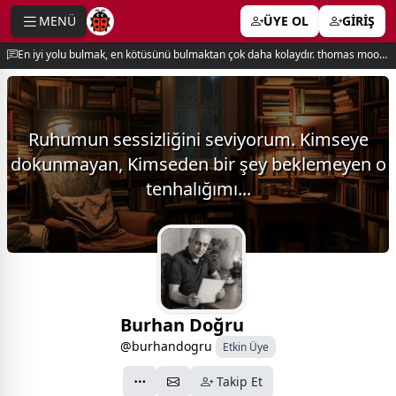
MENÜ
ÜYE OL
GİRİŞ
e menu
En iyi yolu bulmak, en kötüsünü bulmaktan çok daha kolaydır. thomas moore
Ruhumun sessizliğini seviyorum. Kimseye
dokunmayan, Kimseden bir şey beklemeyen o
tenhalığımı...
Burhan Doğru
@burhandogru
Etkin Üye
Takip Et