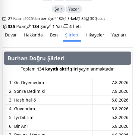
Şair
Yazar
27 Kasım 2025'den beri üye
82
Erkek
82
30 Şubat
335
Puan
134
Şiir
1
Yazı
4
İleti
Duvar
Hakkında
Ben
Şiirleri
Hikayeler
Yazıları
İ
Burhan Doğru Şiirleri
Toplam
134 kayıtlı aktif şiiri
yayınlanmaktadır.
1
Git Diyemedim
7.8.2026
2
Sonra Dedim ki
7.8.2026
3
Hasbihal-6
6.8.2026
4
Güvendim
5.8.2026
5
İyi bilirim
5.8.2026
6
Bir Anı
5.8.2026
7
Beşinci Mevsim
4.8.2026