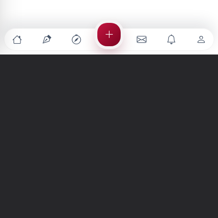
Türkiye'nin en büyük kültür sanat platformu
MENÜLER
Anasayfa
Keşfet
Şiirler
Hikayeler
Yazılar
İletiler
Forum
Nedir?
Ara