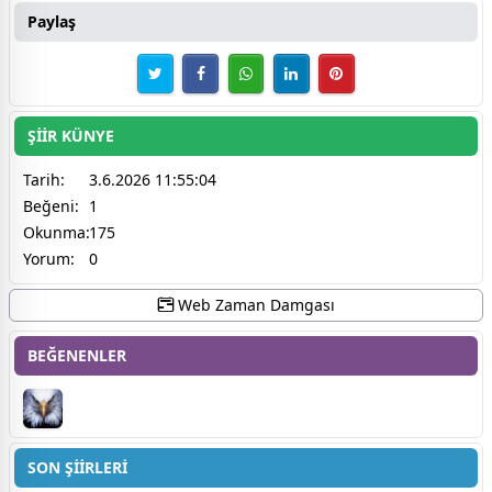
Paylaş
ŞİİR KÜNYE
Tarih:
3.6.2026 11:55:04
Beğeni:
1
Okunma:
175
Yorum:
0
Web Zaman Damgası
BEĞENENLER
SON ŞİİRLERİ