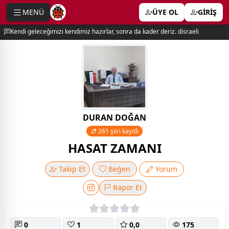
MENÜ
ÜYE OL
GİRİŞ
e menu
Kendi geleceğimizi kendimiz hazırlar, sonra da kader deriz. disraeli
DURAN DOĞAN
261 şiiri kayıtlı
HASAT ZAMANI
Takip Et
Beğen
Yorum
Rapor Et
0
1
0,0
175