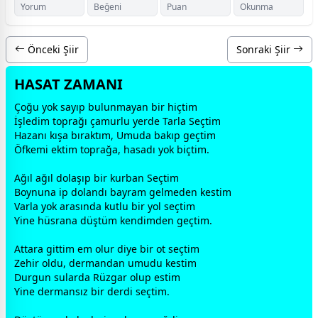
Yorum
Beğeni
Puan
Okunma
Önceki Şiir
Sonraki Şiir
HASAT ZAMANI
Çoğu yok sayıp bulunmayan bir hiçtim
İşledim toprağı çamurlu yerde Tarla Seçtim
Hazanı kışa bıraktım, Umuda bakıp geçtim
Öfkemi ektim toprağa, hasadı yok biçtim.
Ağıl ağıl dolaşıp bir kurban Seçtim
Boynuna ip dolandı
bayram
gelmeden kestim
Varla yok arasında kutlu bir yol seçtim
Yine hüsrana düştüm kendimden geçtim.
Attara gittim em olur diye bir ot seçtim
Zehir oldu, dermandan umudu kestim
Durgun sularda Rüzgar olup estim
Yine dermansız bir derdi seçtim.