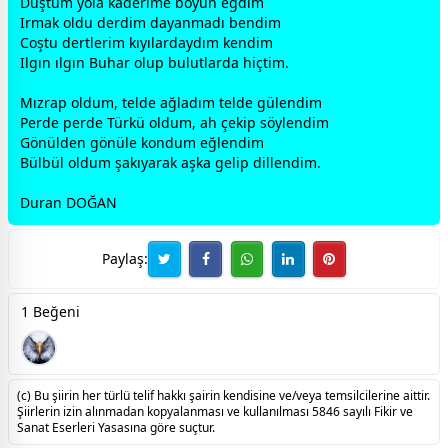
Düştüm yola kaderime boyun eğdim
Irmak oldu derdim dayanmadı bendim
Coştu dertlerim kıyılardaydım kendim
Ilgın ılgın Buhar olup
bulut
larda hiçtim.
Mızrap oldum, telde ağladım telde
gül
endim
Perde perde Türkü oldum, ah çekip söylendim
Gönülden
gönül
e kondum eğlendim
Bülbül oldum şakıyarak
aşk
a gelip dillendim.
Duran DOĞAN
Paylaş:
1 Beğeni
(c) Bu şiirin her türlü telif hakkı şairin kendisine ve/veya temsilcilerine aittir.
Şiirlerin izin alınmadan kopyalanması ve kullanılması 5846 sayılı Fikir ve
Sanat Eserleri Yasasına göre suçtur.