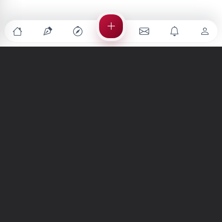
Türkiye'nin en büyük kültür sanat platformu
MENÜLER
Anasayfa
Keşfet
Şiirler
Hikayeler
Yazılar
İletiler
Forum
Nedir?
Ara