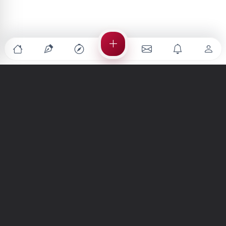
Türkiye'nin en büyük kültür sanat platformu
MENÜLER
Anasayfa
Keşfet
Şiirler
Hikayeler
Yazılar
İletiler
Forum
Nedir?
Ara