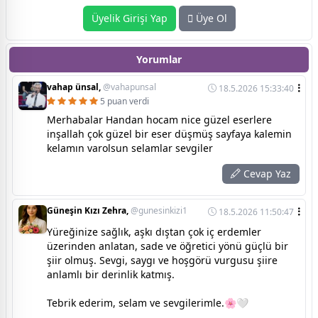
Üyelik Girişi Yap
Üye Ol
Yorumlar
vahap ünsal,
@vahapunsal
18.5.2026 15:33:40
5 puan verdi
Merhabalar Handan hocam nice güzel eserlere
inşallah çok güzel bir eser düşmüş sayfaya kalemin
kelamın varolsun selamlar sevgiler
Cevap Yaz
Güneşin Kızı Zehra,
@gunesinkizi1
18.5.2026 11:50:47
Yüreğinize sağlık, aşkı dıştan çok iç erdemler
üzerinden anlatan, sade ve öğretici yönü güçlü bir
şiir olmuş. Sevgi, saygı ve hoşgörü vurgusu şiire
anlamlı bir derinlik katmış.
Tebrik ederim, selam ve sevgilerimle.🌸🤍