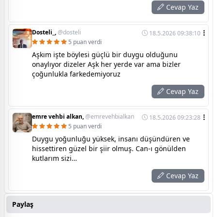
Cevap Yaz
Dosteli_,
@dosteli
18.5.2026 09:38:10
5 puan verdi
Aşkım işte böylesi güçlü bir duygu olduğunu
onaylıyor dizeler Aşk her yerde var ama bizler
çoğunlukla farkedemiyoruz
Cevap Yaz
emre vehbi alkan,
@emrevehbialkan
18.5.2026 09:23:28
5 puan verdi
Duygu yoğunluğu yüksek, insanı düşündüren ve
hissettiren güzel bir şiir olmuş. Can-ı gönülden
kutlarım sizi…
Cevap Yaz
Paylaş