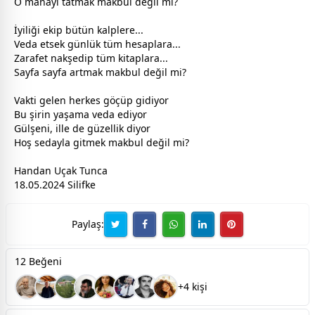
O manayı tatmak makbul değil mi?
İyiliği ekip bütün kalplere...
Veda etsek günlük tüm hesaplara...
Zarafet nakşedip tüm kitaplara...
Sayfa sayfa artmak makbul değil mi?
Vakti gelen herkes göçüp gidiyor
Bu şirin yaşama veda ediyor
Gülşeni, ille de güzellik diyor
Hoş sedayla gitmek makbul değil mi?
Handan Uçak Tunca
18.05.2024 Silifke
Paylaş:
12 Beğeni
+4 kişi