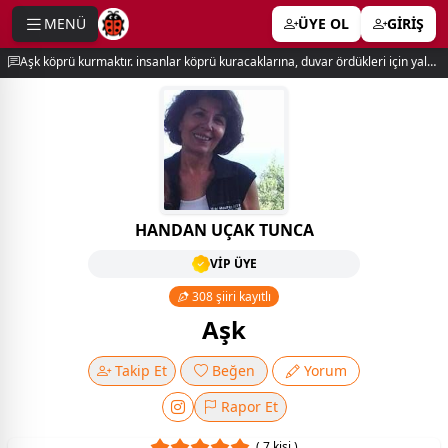
MENÜ
ÜYE OL
GİRİŞ
e menu
Aşk köprü kurmaktır. insanlar köprü kuracaklarına, duvar ördükleri için yalnız kalırlar. newton
HANDAN UÇAK TUNCA
VİP ÜYE
308 şiiri kayıtlı
Aşk
Takip Et
Beğen
Yorum
Rapor Et
( 7 kişi )