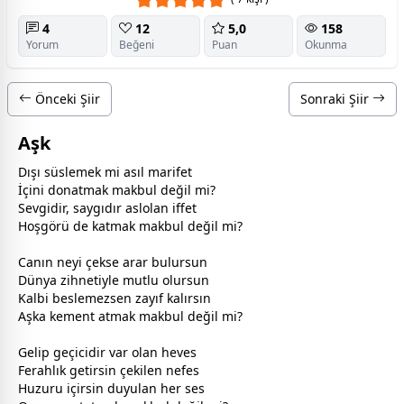
4
12
5,0
158
Yorum
Beğeni
Puan
Okunma
Önceki Şiir
Sonraki Şiir
Aşk
Dışı süslemek mi asıl marifet
İçini donatmak makbul değil mi?
Sevgidir, saygıdır aslolan iffet
Hoşgörü de katmak makbul değil mi?
Canın neyi çekse arar bulursun
Dünya zihnetiyle mutlu olursun
Kalbi beslemezsen zayıf kalırsın
Aşka kement atmak makbul değil mi?
Gelip geçicidir var olan heves
Ferahlık getirsin çekilen nefes
Huzuru içirsin duyulan her ses