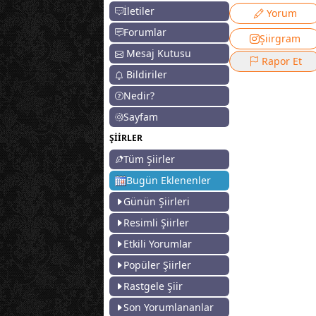
İletiler
Yorum
Forumlar
Şiirgram
Mesaj Kutusu
Rapor Et
Bildiriler
Nedir?
Sayfam
ŞİİRLER
Tüm Şiirler
Bugün Eklenenler
Günün Şiirleri
Resimli Şiirler
Etkili Yorumlar
Popüler Şiirler
Rastgele Şiir
Son Yorumlananlar