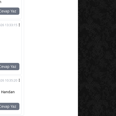
m
evap Yaz
026 13:33:15
evap Yaz
026 10:35:20
di Handan
evap Yaz