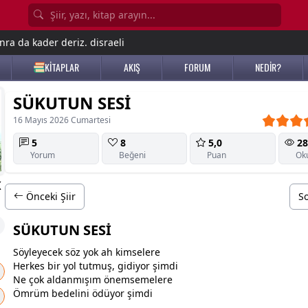
nra da kader deriz. disraeli
KİTAPLAR
AKIŞ
FORUM
NEDİR?
SÜKUTUN SESİ
16 Mayıs 2026 Cumartesi
5
8
5,0
28
Yorum
Beğeni
Puan
Ok
K
Önceki Şiir
So
SÜKUTUN SESİ
Söyleyecek söz yok ah kimselere
Herkes bir yol tutmuş, gidiyor şimdi
Ne çok aldanmışım önemsemelere
Ömrüm bedelini ödüyor şimdi