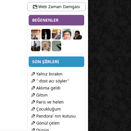
Web Zaman Damgası
BEĞENENLER
SON ŞİİRLERİ
Yalnız bırakın
" dost acı söyler"
Aklıma geldi
Gitsin
Paris ve helen
Çocukluğum
Pandora' nın kutusu
Gönül çelen
Düşün