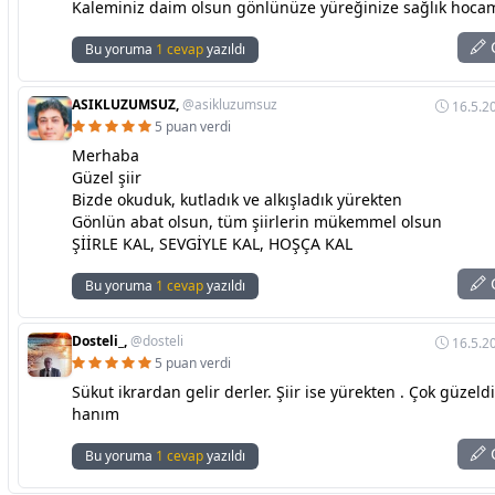
Kaleminiz daim olsun gönlünüze yüreğinize sağlık hoca
C
Bu yoruma
1 cevap
yazıldı
ASIKLUZUMSUZ,
@asikluzumsuz
16.5.2
5 puan verdi
Merhaba
Güzel şiir
Bizde okuduk, kutladık ve alkışladık yürekten
Gönlün abat olsun, tüm şiirlerin mükemmel olsun
ŞİİRLE KAL, SEVGİYLE KAL, HOŞÇA KAL
C
Bu yoruma
1 cevap
yazıldı
Dosteli_,
@dosteli
16.5.2
5 puan verdi
Sükut ikrardan gelir derler. Şiir ise yürekten . Çok güzel
hanım
C
Bu yoruma
1 cevap
yazıldı