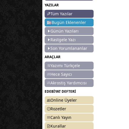
YAZILAR
Tüm Yazılar
Bugün Eklenenler
Günün Yazıları
Rastgele Yazı
Son Yorumlananlar
ARAÇLAR
Yazımı Türkçele
Hece Sayıcı
Akrostiş Yardımcısı
EDEBİYAT DEFTERİ
Online Üyeler
Rozetler
Canlı Yayın
Kurallar