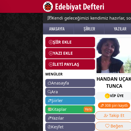
e menu
Kendi geleceğimizi kendimiz hazırlar, so
ANASAYFA
ŞİİRLER
YAZILAR
ŞİİR EKLE
YAZI EKLE
İLETİ PAYLAŞ
MENÜLER
HANDAN UÇA
Anasayfa
TUNCA
Ara
VİP ÜYE
Şiirler
308 şiiri kayıtlı
Kitaplar
Yeni
Takip Et
Yazılar
Beğen
Keşfet