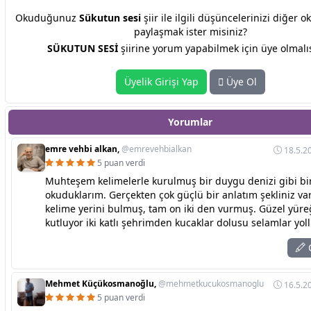
Okuduğunuz
Sükutun sesi
şiir ile ilgili düşüncelerinizi diğer o
paylaşmak ister misiniz?
SÜKUTUN SESİ
şiirine yorum yapabilmek için üye olmalıs
Üyelik Girişi Yap
Üye Ol
Yorumlar
emre vehbi alkan,
@emrevehbialkan
18.5.2
5 puan verdi
Muhteşem kelimelerle kurulmuş bir duygu denizi gibi bi
okuduklarım. Gerçekten çok güçlü bir anlatım şekliniz var
kelime yerini bulmuş, tam on iki den vurmuş. Güzel yüreğ
kutluyor iki katlı şehrimden kucaklar dolusu selamlar yol
C
Mehmet Küçükosmanoğlu,
@mehmetkucukosmanoglu
16.5.2
5 puan verdi