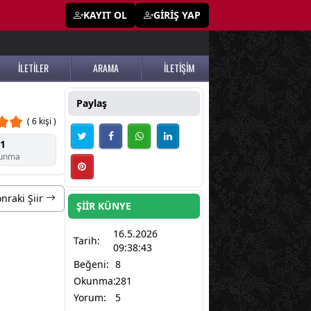
KAYIT OL
GİRİŞ YAP
İLETİLER
ARAMA
İLETİŞİM
Paylaş
( 6 kişi )
1
unma
nraki Şiir
ŞİİR KÜNYE
16.5.2026
Tarih:
09:38:43
Beğeni:
8
Okunma:
281
Yorum:
5