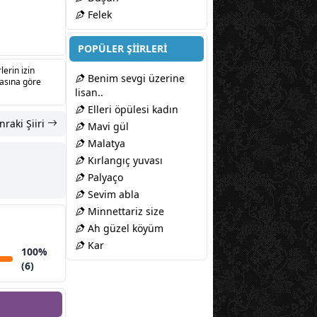
Felek
POPÜLER ŞİİRLERİ
lerin izin
Benim sevgi üzerine
sasına göre
lisan..
Elleri öpülesi kadın
nraki Şiiri
Mavi gül
Malatya
Kırlangıç yuvası
Palyaço
Sevim abla
Minnettariz size
Ah güzel köyüm
Kar
100%
(6)