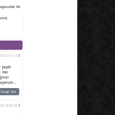
kuyucular ile
ınız.
026 12:01:13
r şeydi
. Her
inizi
luyorum...
evap Yaz
026 22:25:26