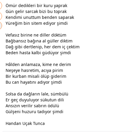
Ömür dedikleri bir kuru yaprak
Gün gelir sarcak bizi bu toprak
Kendimi unuttum benden saparak
Yüreğim bin sitem ediyor şimdi
Vefasız birine ne diller döktüm
Bağbansız bağına al
gül
ler diktim
Dağ gibi dertlenip, her dem iç çektim
Beden hasta kalbi güdüyor şimdi
Hâlden anlamaza, kime ne derim
Neşeye
hasret
im, acıya pirim
Bir kurban misali ölüp giderim
Bu can hayatını adıyor şimdi
Solsa da dağların lale, sümbülü
Er geç duyuluyor sükutun dili
Ansızın verilir sabrın ödülü
Gülşeni huzuru tadıyor şimdi
Handan Uçak Tunca