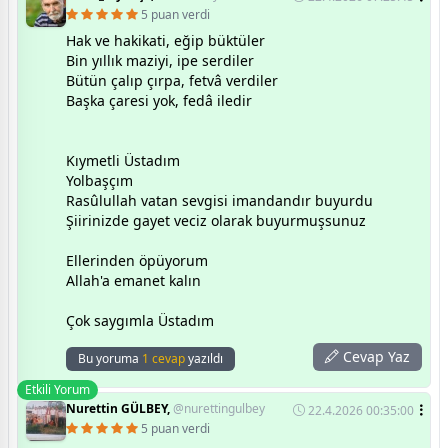
5 puan verdi
Hak ve hakikati, eğip büktüler
Bin yıllık maziyi, ipe serdiler
Bütün çalıp çırpa, fetvâ verdiler
Başka çaresi yok, fedâ iledir
Kıymetli Üstadım
Yolbaşçım
Rasûlullah vatan sevgisi imandandır buyurdu
Şiirinizde gayet veciz olarak buyurmuşsunuz
Ellerinden öpüyorum
Allah'a emanet kalın
Çok saygımla Üstadım
Cevap Yaz
Bu yoruma
1 cevap
yazıldı
Etkili Yorum
Nurettin GÜLBEY,
@nurettingulbey
22.4.2026 00:35:00
5 puan verdi