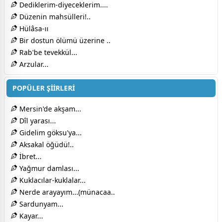
Dediklerim-diyeceklerim....
Düzenin mahsülleri!..
Hülâsa-ıı
Bir dostun ölümü üzerine ..
Rab'be tevekkül...
Arzular...
POPÜLER ŞİİRLERİ
Mersin'de akşam...
Dîl yarası...
Gidelim göksu'ya...
Aksakal öğüdü!..
İbret...
Yağmur damlası...
Kuklacılar-kuklalar...
Nerde arayayım...(münacaa..
Sardunyam...
Kayar...