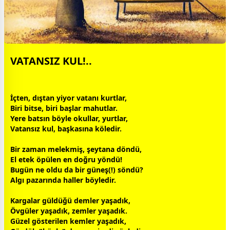
VATANSIZ KUL!..
İçten, dıştan yiyor
vatan
ı kurtlar,
Biri bitse, biri başlar mahutlar.
Yere batsın böyle okullar, yurtlar,
Vatansız kul, b
aşk
asına köledir.
Bir
zaman
melekmiş,
şeytan
a döndü,
El etek öpülen en doğru yöndü!
Bugün ne oldu da bir
güneş
(!) söndü?
Algı pazarında haller böyledir.
Kargalar
gül
düğü demler yaşadık,
Öv
gül
er yaşadık, zemler yaşadık.
Güzel gösterilen kemler yaşadık,