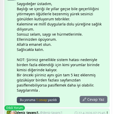
Saygıdeğer üstadım,
Başlığı ve içeriği ile yıllar geçse bile geçerliliğini
yitirmeyen öğütlerle bezenmiş yürek sesinizi
gönülden kutluyorum tebrikler.
Kalemine ve millî duygularla dolu yüreğine sağlık
diliyorum.
Sonsuz selam, saygı ve hürmetlerimle.
Ellerinizden öpüyorum.
Allah'a emanet olun.
Sağlıcakla kalın.
NOT: Şiiriniz genellikle sistem hatası nedeniyle
birden fazla eklendiği için kimi yorumlar birinde
kimisi diğerinde kalıyor.
Bir önceki şiiriniz aynı gün tam 5 kez eklenmiş
gözüküyor birden fazlası sayfanızdan
pasiflenebiliyorsa pasiflemek daha iyi olabilir.
Saygılarımla .
Cevap Yaz
Bu yoruma
1 cevap
yazıldı
Etkili Yorum
deniz_tayanç1,
@deniz-tayanc1
22.4.2026 07:25:45