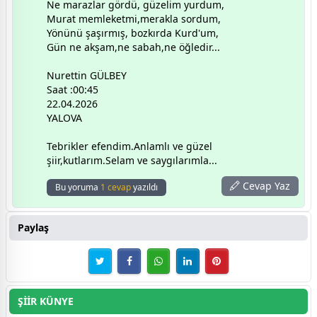
Ne marazlar gördü, güzelim yurdum,
Murat memleketmi,merakla sordum,
Yönünü şaşırmış, bozkırda Kurd'um,
Gün ne akşam,ne sabah,ne öğledir...
Nurettin GÜLBEY
Saat :00:45
22.04.2026
YALOVA
Tebrikler efendim.Anlamlı ve güzel
şiir,kutlarım.Selam ve saygılarımla...
Cevap Yaz
Bu yoruma
1 cevap
yazıldı
Paylaş
ŞİİR KÜNYE