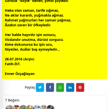
Gördük "böyle" denen, şimdi şöyledir.
Heba olan
zaman
, tarife sığmaz,
Ne aklar karardı, yuğmakla ağmaz.
Rahmet
yağmur
ları her
zaman
yağmaz,
Âzabın zararı bir öfkeyledir.
Her halde hayırdır işin sonucu,
Vicdandır unutma, dürüst sorgucu.
Kime dokunursa bu işin ucu,
Niyetler, duâlar baş eymeyledir...
28.07.2016 (Arşiv)
Fatih-İST.
Enver Özçağlayan
Paylaş:
7 Beğeni