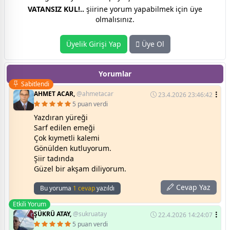
VATANSIZ KUL!..
şiirine yorum yapabilmek için üye
olmalısınız.
Üyelik Girişi Yap
Üye Ol
Yorumlar
Sabitlendi
AHMET ACAR,
@ahmetacar
23.4.2026 23:46:42
5 puan verdi
Yazdıran yüreği
Sarf edilen emeği
Çok kıymetli kalemi
Gönülden kutluyorum.
Şiir tadında
Güzel bir akşam diliyorum.
Cevap Yaz
Bu yoruma
1 cevap
yazıldı
Etkili Yorum
ŞÜKRÜ ATAY,
@sukruatay
22.4.2026 14:24:07
5 puan verdi