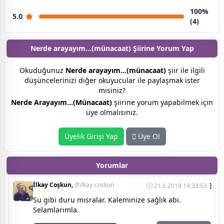
100%
5.0
(4)
Nerde arayayım...(münacaat) Şiirine
Yorum Yap
Okuduğunuz
Nerde arayayım...(münacaat)
şiir ile ilgili
düşüncelerinizi diğer okuyucular ile paylaşmak ister
misiniz?
Nerde Arayayım...(Münacaat)
şiirine yorum yapabilmek için
üye olmalısınız.
Üyelik Girişi Yap
Üye Ol
Yorumlar
İlkay Coşkun,
@ilkay-coskun
21.6.2018 19:33:53
Su gibi duru mısralar. Kaleminize sağlık abi.
Selamlarımla.