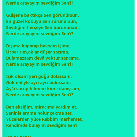
Nerde arayayım sevdiğim Sen’i?
Gülşene baktıkça Sen görünürsün,
En güzel kokuyu Sen sürünürsün,
Sevdiğim herşeye Sen bürünürsün,
Nerde arayayım sevdiğim Sen’i?
Dışıma kapanıp baksam içime,
Ürperirim,aklar düşer saçıma.
Bulamazsam devâ yoktur sancıma,
Nerde arayayım sevdiğim Sen’i?
Işık olsam yeri göğü dolaşsam,
Gök ehliyle ayrı ayrı buluşsam.
Ay’a sorup bilmem kime danışsam,
Nerde arayayım sevdiğim Sen’i?
Ben eksiğim, miracıma yardım et,
Seninle arama nolur çekme set,
Yücelerden yüce Rabbim merhamet,
Kendimde bulayım sevdiğim Sen’i.