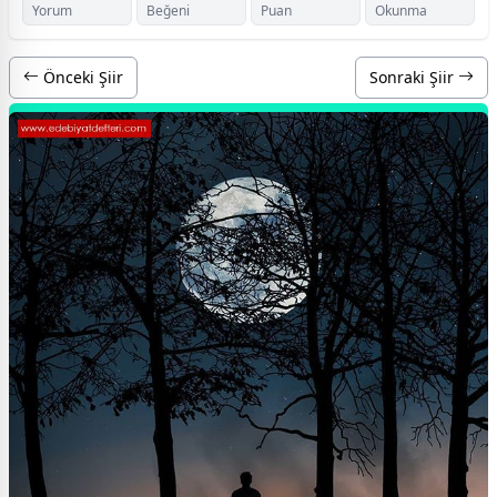
Yorum
Beğeni
Puan
Okunma
Önceki Şiir
Sonraki Şiir