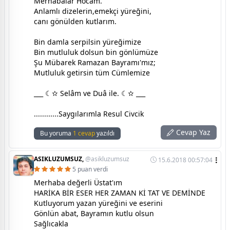
Merhabalar Hocam.
Anlamlı dizelerin,emekçi yüreğini,
canı gönülden kutlarım.
Bin damla serpilsin yüreğimize
Bin mutluluk dolsun bin gönlümüze
Şu Mübarek Ramazan Bayramı'mız;
Mutluluk getirsin tüm Cümlemize
___ ☾✫ Selâm ve Duâ ile. ☾✫ ___
............Saygılarımla Resul Civcik
Cevap Yaz
Bu yoruma
1 cevap
yazıldı
ASIKLUZUMSUZ,
@asikluzumsuz
15.6.2018 00:57:04
5 puan verdi
Merhaba değerli Üstat'ım
HARİKA BİR ESER HER ZAMAN Kİ TAT VE DEMİNDE
Kutluyorum yazan yüreğini ve eserini
Gönlün abat, Bayramın kutlu olsun
Sağlıcakla