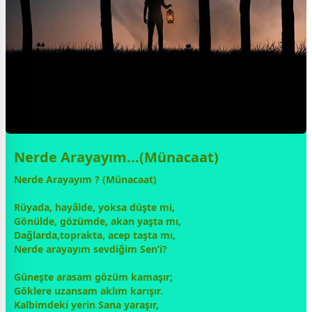
Nerde Arayayım...(Münacaat)
Nerde Arayayım ? (Münacaat)
Rüyada, hayâlde, yoksa düşte mi,
Gönülde, gözümde, akan yaşta mı,
Dağlarda,toprakta, acep taşta mı,
Nerde arayayım sevdiğim Sen’i?
Güneşte arasam gözüm kamaşır;
Göklere uzansam aklım karışır.
Kalbimdeki yerin Sana yaraşır,