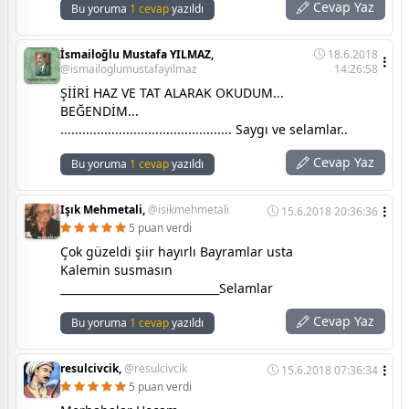
Cevap Yaz
Bu yoruma
1 cevap
yazıldı
İsmailoğlu Mustafa YILMAZ,
18.6.2018
@ismailoglumustafayilmaz
14:26:58
ŞİİRİ HAZ VE TAT ALARAK OKUDUM...
BEĞENDİM...
............................................... Saygı ve selamlar..
Cevap Yaz
Bu yoruma
1 cevap
yazıldı
Işık Mehmetali,
@isikmehmetali
15.6.2018 20:36:36
5 puan verdi
Çok güzeldi şiir hayırlı Bayramlar usta
Kalemin susmasın
_____________________________Selamlar
Cevap Yaz
Bu yoruma
1 cevap
yazıldı
resulcivcik,
@resulcivcik
15.6.2018 07:36:34
5 puan verdi