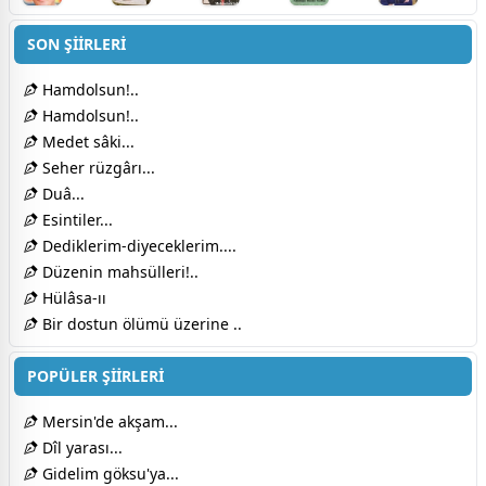
SON ŞİİRLERİ
Hamdolsun!..
Hamdolsun!..
Medet sâki...
Seher rüzgârı...
Duâ...
Esintiler...
Dediklerim-diyeceklerim....
Düzenin mahsülleri!..
Hülâsa-ıı
Bir dostun ölümü üzerine ..
POPÜLER ŞİİRLERİ
Mersin'de akşam...
Dîl yarası...
Gidelim göksu'ya...