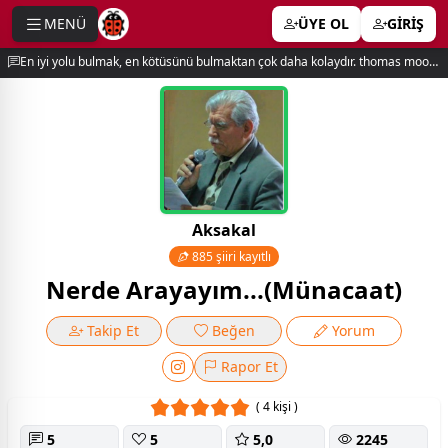
MENÜ
ÜYE OL
GİRİŞ
e menu
En iyi yolu bulmak, en kötüsünü bulmaktan çok daha kolaydır. thomas moore
Aksakal
885 şiiri kayıtlı
Nerde Arayayım...(Münacaat)
Takip Et
Beğen
Yorum
Rapor Et
( 4 kişi )
5
5
5,0
2245