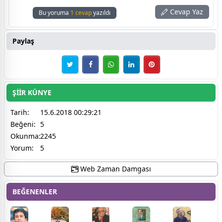
Cevap Yaz
Bu yoruma
1 cevap
yazıldı
Paylaş
ŞİİR KÜNYE
Tarih:
15.6.2018 00:29:21
Beğeni:
5
Okunma:
2245
Yorum:
5
Web Zaman Damgası
BEĞENENLER