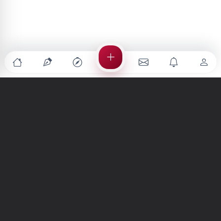
Türkiye'nin en büyük kültür sanat platformu
MENÜLER
Anasayfa
Keşfet
Şiirler
Hikayeler
Yazılar
İletiler