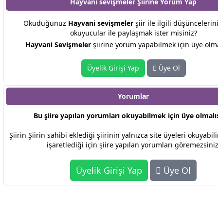
Hayvani sevişmeler Şiirine
Yorum Yap
Okuduğunuz
Hayvani sevişmeler
şiir ile ilgili düşüncelerin
okuyucular ile paylaşmak ister misiniz?
Hayvani Sevişmeler
şiirine yorum yapabilmek için üye olma
Üyelik Girişi Yap
Üye Ol
Yorumlar
Bu şiire yapılan yorumları okuyabilmek için üye olmalıs
Şiirin Şiirin sahibi eklediği şiirinin yalnızca site üyeleri okuyabi
işaretlediği için şiire yapılan yorumları göremezsiniz
Üyelik Girişi Yap
Üye Ol