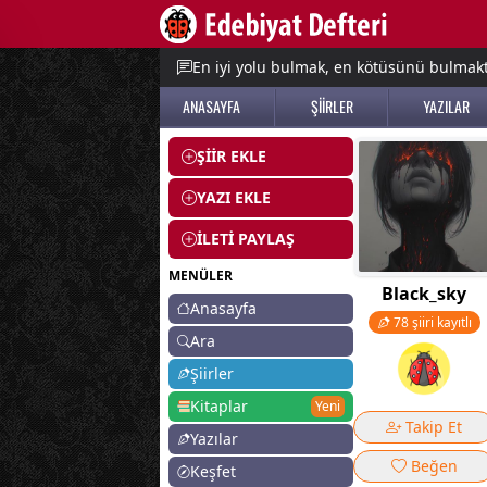
e menu
En iyi yolu bulmak, en kötüsünü bulmak
ANASAYFA
ŞİİRLER
YAZILAR
ŞİİR EKLE
YAZI EKLE
İLETİ PAYLAŞ
MENÜLER
Black_sky
Anasayfa
78 şiiri kayıtlı
Ara
Şiirler
Kitaplar
Yeni
Takip Et
Yazılar
Beğen
Keşfet