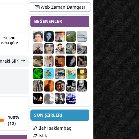
Web Zaman Damgası
BEĞENENLER
lerin izin
sasına göre
nraki Şiiri
SON ŞİİRLERİ
100%
(12)
İlahi saklambaç
Islık