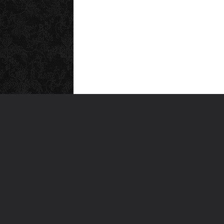
MEN
Anas
Türkiye'nin en büyük kültür sanat
Şiirl
platformu
Yazı
For
Ara