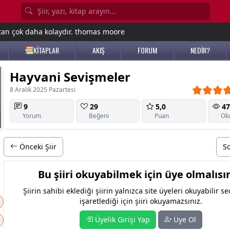
tan çok daha kolaydır. thomas moore
KİTAPLAR
AKIŞ
FORUM
NEDİR?
Hayvani Sevişmeler
8 Aralık 2025 Pazartesi
9
29
5,0
47
Yorum
Beğeni
Puan
Ok
Önceki Şiir
So
Bu şiiri okuyabilmek için üye olmalısın
Şiirin sahibi eklediği şiirin yalnızca site üyeleri okuyabilir s
işaretlediği için şiiri okuyamazsınız.
Üyelik Girişi Yap
Üye Ol