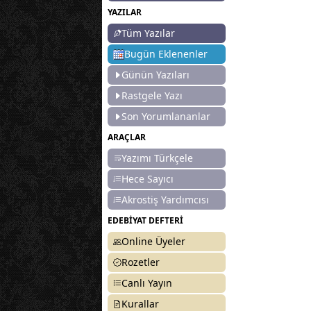
YAZILAR
Tüm Yazılar
Bugün Eklenenler
Günün Yazıları
Rastgele Yazı
Son Yorumlananlar
ARAÇLAR
Yazımı Türkçele
Hece Sayıcı
Akrostiş Yardımcısı
EDEBİYAT DEFTERİ
Online Üyeler
Rozetler
Canlı Yayın
Kurallar