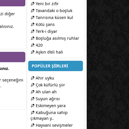
Yeni bir zifir
Tavandaki o boşluk
izi diğer
Tanrısına küsen kul
Kötü şans
lısınız.
Terk-i diyar
Boşluğa asılmış ruhlar
420
Aşkın d’eli hali
POPÜLER ŞİİRLERİ
ınız.
Ahir uyku
lir seçeneğini
Çok küfürlü şiir
.
Ah ulan ah
Suyun ağrısı
Eskimeyen yara
Kabuğuna sahip
çıkmayan y..
Hayvani sevişmeler