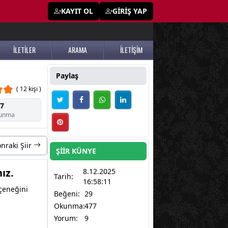
KAYIT OL
GİRİŞ YAP
İLETİLER
ARAMA
İLETİŞİM
Paylaş
( 12 kişi )
7
unma
nraki Şiir
ŞİİR KÜNYE
ız.
8.12.2025
Tarih:
16:58:11
eçeneğini
Beğeni:
29
Okunma:
477
Yorum:
9