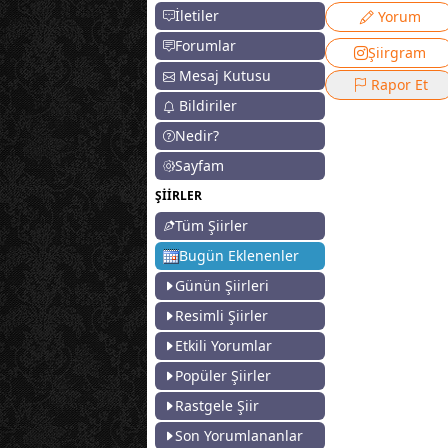
İletiler
Yorum
Forumlar
Şiirgram
Mesaj Kutusu
Rapor Et
Bildiriler
Nedir?
Sayfam
ŞİİRLER
Tüm Şiirler
Bugün Eklenenler
Günün Şiirleri
Resimli Şiirler
Etkili Yorumlar
Popüler Şiirler
Rastgele Şiir
Son Yorumlananlar