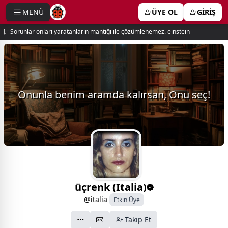
MENÜ
ÜYE OL
GİRİŞ
e menu
Sorunlar onları yaratanların mantığı ile çözümlenemez. einstein
Onunla benim aramda kalırsan, Onu seç!
üçrenk (Italia)
@italia
Etkin Üye
Takip Et