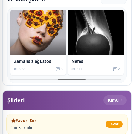
Kırık bir zamanın peşinde
Zamansız ağustos
Nefes
2
397
3
711
2
Şiirleri
Tümü
Favori Şiir
Favori
'bir şiir oku