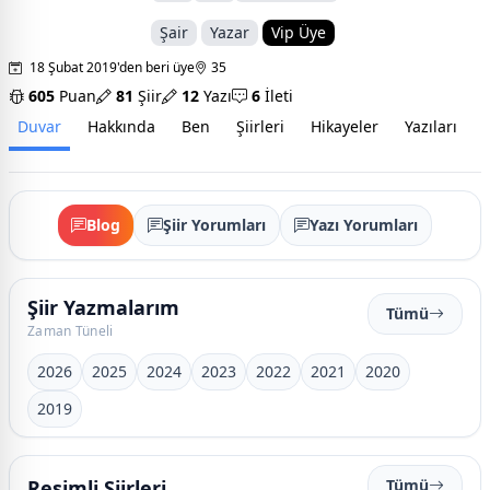
Şair
Yazar
Vip Üye
18 Şubat 2019'den beri üye
35
605
Puan
81
Şiir
12
Yazı
6
İleti
Duvar
Hakkında
Ben
Şiirleri
Hikayeler
Yazıları
İ
Blog
Şiir Yorumları
Yazı Yorumları
Şiir Yazmalarım
Tümü
Zaman Tüneli
2026
2025
2024
2023
2022
2021
2020
2019
Resimli Şiirleri
Tümü