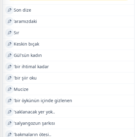
Son dize
'aramızdaki
Sır
Keskin bıçak
Gül'sün kadın
'bir ihtimal kadar
'bir şiir oku
Mucize
'bir öykünün içinde gizlenen
'saklanacak yer yok..
'salyangozun şarkısı
'bakmaların ötesi..