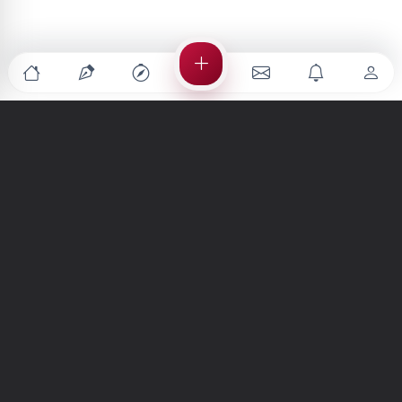
Türkiye'nin en büyük kültür sanat platformu
MENÜLER
Anasayfa
Keşfet
Şiirler
Hikayeler
Yazılar
İletiler
Forum
Nedir?
Ara