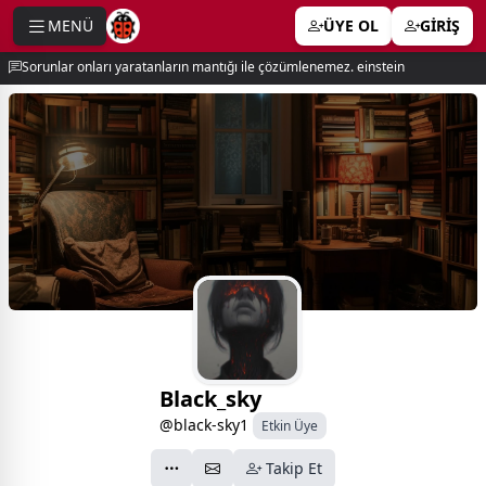
MENÜ
ÜYE OL
GİRİŞ
e menu
Sorunlar onları yaratanların mantığı ile çözümlenemez. einstein
Black_sky
@black-sky1
Etkin Üye
Takip Et