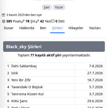
Şair
Yazar
3 Kasım 2025'den beri üye
385
Puan
78
Şiir
42
Yazı
0
İleti
Duvar
Hakkında
Ben
Şiirleri
Hikayeler
Yazıları
İ
Black_sky Şiirleri
Toplam
77 kayıtlı aktif şiiri
yayınlanmaktadır.
1
İlahi Saklambaç
7.8.2026
2
Islık
27.7.2026
3
Yeni Bir Zifir
18.7.2026
4
Tavandaki O Boşluk
5.7.2026
5
Tanrısına Küsen Kul
3.7.2026
6
Kötü Şans
29.6.2026
7
Terk-i Diyar
22.6.2026