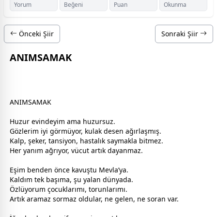
Yorum
Beğeni
Puan
Okunma
Önceki Şiir
Sonraki Şiir
ANIMSAMAK
ANIMSAMAK
Huzur evindeyim ama huzursuz.
Gözlerim iyi görmüyor, kulak desen ağırlaşmış.
Kalp, şeker, tansiyon, hastalık saymakla bitmez.
Her yanım ağrıyor, vücut artık dayanmaz.
Eşim benden önce kavuştu Mevla’ya.
Kaldım tek başıma, şu
yalan
dünya
da.
Özlüyorum
çocuk
larımı, torunlarımı.
Artık aramaz sormaz oldular, ne gelen, ne soran var.