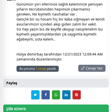
Günümün şiiri ellerinize sağlık kaleminize yansıyan
yılların tecrübesinden hepimize çıkarmamız
gereken, Ne kıymetli nasihatlar var .
Gençlik bir su hocam hiç bir kaba sığmayan ve kendi
avuclarımızın içinden akıp giden zalim bir vakit.
Siz hep yazın biz de keyifle okuyup nasiplenelim bu
kıymetli yaşanmışlıklardan çık saygımla kıymetli
ağabeyim, usta kalem..
Hülya demirbaş tarafından 12/21/2023 12:09:44 AM
zamanında düzenlenmiştir.
Cevap Yaz
Bu yoruma
1 cevap
yazıldı
Paylaş
ŞİİR KÜNYE