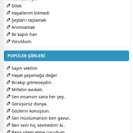
Dilek
Hayallerim bitmedi
Şeytan'ı taşlamak
Anımsamak
İki kapılı han
Yoruldum.
POPÜLER ŞİİRLERİ
Sayın vekilim
Hayat yaşamağa değer
Bırakıp gitmeseydin .
Milletin avukatı.
Sen insansın sana her şey..
Görüşürüz dünya.
Gözlerin konuşsun.
Sen müslümansın ben gavur..
Ben seni hiç sevmedim' ki..
Bana sitem etme çocuğum