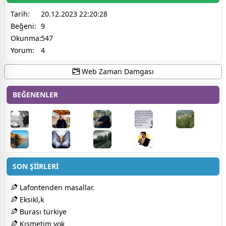
Tarih:
20.12.2023 22:20:28
Beğeni:
9
Okunma:
547
Yorum:
4
Web Zaman Damgası
BEĞENENLER
SON ŞİİRLERİ
Lafontenden masallar.
Eksikl,k
Burası türkiye
Kısmetim yok