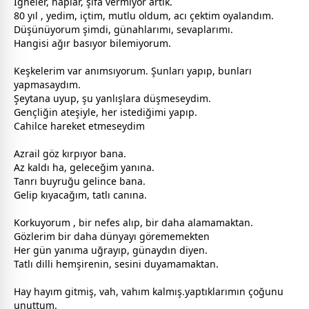
İğneler, haplar, şifa vermiyor artık.
80 yıl , yedim, içtim, mutlu oldum, acı çektim o
yalan
dım.
Düşünüyorum şimdi, günahlarımı, sevaplarımı.
Hangisi ağır basıyor bilemiyorum.
Keşkelerim var anımsıyorum. Şunları yapıp, bunları
yapmasaydım.
Şeytana uyup, şu yanlışlara düşmeseydim.
Gençliğin ateşiyle, her istediğimi yapıp.
Cahilce hareket etmeseydim
Azrail göz kırpıyor bana.
Az kaldı ha, geleceğim yanına.
Tanrı buyruğu gelince bana.
Gelip kıyacağım, tatlı canına.
Korkuyorum , bir nefes alıp, bir daha alamamaktan.
Gözlerim bir daha
dünya
yı görememekten
Her gün yanıma uğrayıp, günaydın diyen.
Tatlı dilli hemşirenin, sesini duyamamaktan.
Hay hayım gitmiş, vah, vahım kalmış.yaptıklarımın çoğunu
unuttum.