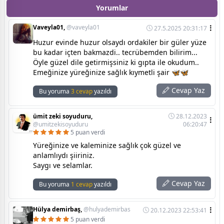
Yorumlar
Vaveyla01,
@vaveyla01
27.5.2025 20:31:17
Huzur evinde huzur olsaydı ordakiler bir güler yüze
bu kadar içten bakmazdi.. tecrübemden bilirim...
Öyle güzel dile getirmişsiniz ki gıpta ile okudum..
Emeğinize yüreğinize sağlık kıymetli şair 🦋🦋
Cevap Yaz
Bu yoruma
3 cevap
yazıldı
ümit zeki soyuduru,
28.12.2023
@umitzekisoyuduru
06:20:47
5 puan verdi
Yüreğinize ve kaleminize sağlık çok güzel ve
anlamlıydı şiiriniz.
Saygı ve selamlar.
Cevap Yaz
Bu yoruma
1 cevap
yazıldı
Hülya demirbaş,
@hulyademirbas
20.12.2023 22:53:41
5 puan verdi