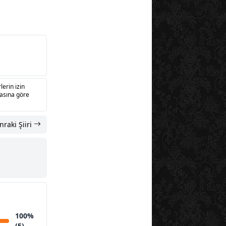
lerin izin
sasına göre
nraki Şiiri
100%
(5)