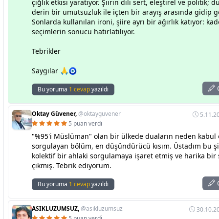
çığlık etkisi yaratıyor. Şiirin dili sert, eleştirel ve politik;
derin bir umutsuzluk ile içten bir arayış arasında gidip ge
Sonlarda kullanılan ironi, şiire ayrı bir ağırlık katıyor: kad
seçimlerin sonucu hatırlatılıyor.
Tebrikler
Saygılar 🙏🧿
C
Bu yoruma
1 cevap
yazıldı
Oktay Güvener,
@oktayguvener
5.11.2
5 puan verdi
"%95'i Müslüman" olan bir ülkede duaların neden kabul 
sorgulayan bölüm, en düşündürücü kısım. Üstadım bu şi
kolektif bir ahlaki sorgulamaya işaret etmiş ve harika bir 
çıkmış. Tebrik ediyorum.
C
Bu yoruma
1 cevap
yazıldı
ASIKLUZUMSUZ,
@asikluzumsuz
30.10.20
5 puan verdi