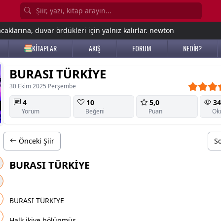
aklarına, duvar ördükleri için yalnız kalırlar. newton
KİTAPLAR
AKIŞ
FORUM
NEDİR?
BURASI TÜRKİYE
30 Ekim 2025 Perşembe
4
10
5,0
34
Yorum
Beğeni
Puan
Ok
Önceki Şiir
So
BURASI TÜRKİYE
BURASI TÜRKİYE
Halk ikiye bölünmüş