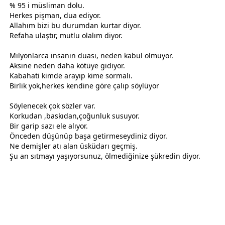
% 95 i müsliman dolu.
Herkes pişman, dua ediyor.
Allah
ım bizi bu durumdan kurtar diyor.
Refaha ulaştır, mutlu olalım diyor.
Milyonlarca insanın duası, neden kabul olmuyor.
Aksine neden daha kötüye gidiyor.
Kabahati kimde arayıp kime sormalı.
Birlik yok,herkes kendine göre çalıp söylüyor
Söylenecek çok sözler var.
Korkudan ,baskıdan,çoğunluk susuyor.
Bir garip sazı ele alıyor.
Önceden düşünüp başa getirmeseydiniz diyor.
Ne demişler atı alan üsküdarı geçmiş.
Şu an sıtmayı yaşıyorsunuz, ölmediğinize şükredin diyor.