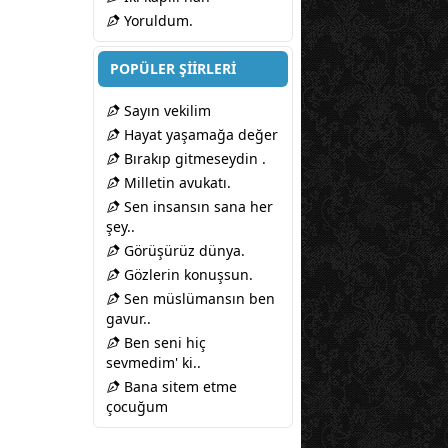
Yoruldum.
POPÜLER ŞİİRLERİ
Sayın vekilim
Hayat yaşamağa değer
Bırakıp gitmeseydin .
Milletin avukatı.
Sen insansın sana her
şey..
Görüşürüz dünya.
Gözlerin konuşsun.
Sen müslümansın ben
gavur..
Ben seni hiç
sevmedim' ki..
Bana sitem etme
çocuğum