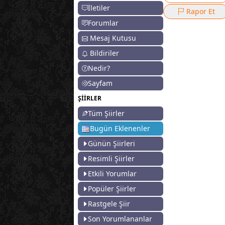
İletiler
Rapor Et
Forumlar
Mesaj Kutusu
Bildiriler
Nedir?
Sayfam
ŞİİRLER
Tüm Şiirler
Bugün Eklenenler
Günün Şiirleri
Resimli Şiirler
Etkili Yorumlar
Popüler Şiirler
Rastgele Şiir
Son Yorumlananlar