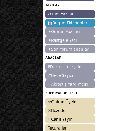
YAZILAR
Tüm Yazılar
Bugün Eklenenler
Günün Yazıları
Rastgele Yazı
Son Yorumlananlar
ARAÇLAR
Yazımı Türkçele
Hece Sayıcı
Akrostiş Yardımcısı
EDEBİYAT DEFTERİ
Online Üyeler
Rozetler
Canlı Yayın
Kurallar