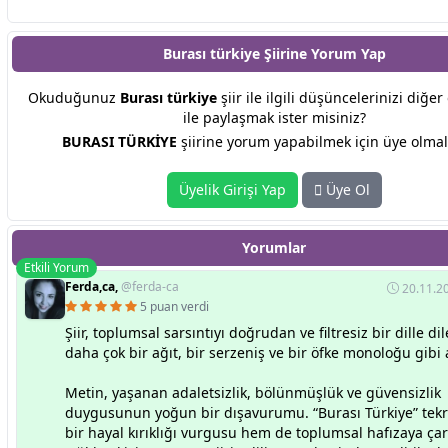
Burası türkiye Şiirine
Yorum Yap
Okuduğunuz
Burası türkiye
şiir ile ilgili düşüncelerinizi diğe
ile paylaşmak ister misiniz?
BURASI TÜRKİYE
şiirine yorum yapabilmek için üye olmalı
Üyelik Girişi Yap
Üye Ol
Yorumlar
Etkili Yorum
Ferda,ca,
@ferda-ca
20.11.20
5 puan verdi
Şiir, toplumsal sarsıntıyı doğrudan ve filtresiz bir dille dil
daha çok bir ağıt, bir serzeniş ve bir öfke monoloğu gibi 
Metin, yaşanan adaletsizlik, bölünmüşlük ve güvensizlik
duygusunun yoğun bir dışavurumu. “Burası Türkiye” tekr
bir hayal kırıklığı vurgusu hem de toplumsal hafızaya çar