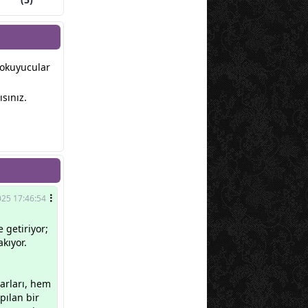
r okuyucular
sınız.
25 17:46:54
e getiriyor;
akıyor.
arları, hem
pılan bir