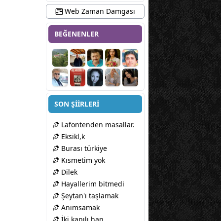
Web Zaman Damgası
BEĞENENLER
SON ŞİİRLERİ
Lafontenden masallar.
Eksikl,k
Burası türkiye
Kısmetim yok
Dilek
Hayallerim bitmedi
Şeytan'ı taşlamak
Anımsamak
İki kapılı han