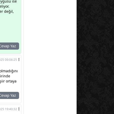
 duygusu ise
liyor.
er değil,
evap Yaz
025 09:06:25
olmadığını
irinde
şiir ortaya
evap Yaz
25 19:40:32