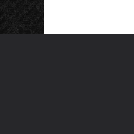
MEN
Anas
Türkiye'nin en büyük kültür sanat
Şiirl
platformu
Yazı
For
Ara