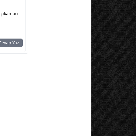
 çıkan bu
evap Yaz