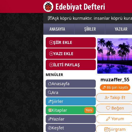
e menu
Aşk köprü kurmaktır. insanlar köprü kurac
ANASAYFA
ŞİİRLER
YAZILAR
ŞİİR EKLE
YAZI EKLE
İLETİ PAYLAŞ
MENÜLER
muzaffer_55
Anasayfa
86 şiiri kayıtlı
Ara
Takip Et
Şiirler
Beğen
Kitaplar
Yeni
Yorum
Yazılar
Keşfet
Şiirgram