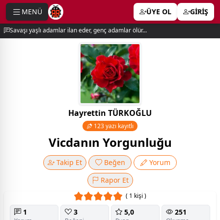
MENÜ
ÜYE OL
GİRİŞ
e menu
Savaşı yaşlı adamlar ilan eder, genç adamlar ölür...
Hayrettin TÜRKOĞLU
123 yazı kayıtlı
Vicdanın Yorgunluğu
Takip Et
Beğen
Yorum
Rapor Et
( 1 kişi )
1
3
5,0
251