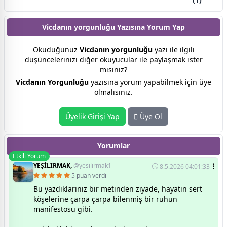
Vicdanın yorgunluğu Yazısına
Yorum Yap
Okuduğunuz
Vicdanın yorgunluğu
yazı ile ilgili
düşüncelerinizi diğer okuyucular ile paylaşmak ister
misiniz?
Vicdanın Yorgunluğu
yazısına yorum yapabilmek için üye
olmalısınız.
Üyelik Girişi Yap
Üye Ol
Yorumlar
Etkili Yorum
YEŞİLIRMAK,
@yesilirmak1
8.5.2026 04:01:33
5 puan verdi
Bu yazdıklarınız bir metinden ziyade, hayatın sert
köşelerine çarpa çarpa bilenmiş bir ruhun
manifestosu gibi.