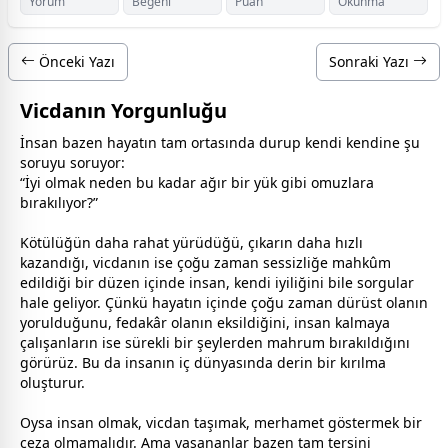
Yorum
Beğeni
Puan
Okunma
Önceki Yazı
Sonraki Yazı
Vicdanın Yorgunluğu
İnsan bazen hayatın tam ortasında durup kendi kendine şu
soruyu soruyor:
“İyi olmak neden bu kadar ağır bir yük gibi omuzlara
bırakılıyor?”
Kötülüğün daha rahat yürüdüğü, çıkarın daha hızlı
kazandığı, vicdanın ise çoğu
zaman
sessizliğe mahkûm
edildiği bir düzen içinde insan, kendi iyiliğini bile sorgular
hale geliyor. Çünkü hayatın içinde çoğu
zaman
dürüst olanın
yorulduğunu, fedakâr olanın eksildiğini, insan kalmaya
çalışanların ise sürekli bir şeylerden mahrum bırakıldığını
görürüz. Bu da insanın iç dünyasında derin bir kırılma
oluşturur.
Oysa insan olmak, vicdan taşımak, merhamet göstermek bir
ceza olmamalıdır. Ama yaşananlar bazen tam tersini