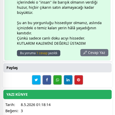
içlerindeki o "insan" ile barışık olmanın verdiği
huzur, hiçbir çıkarın satın alamayacağı kadar
büyüktür.
​Şu an bu yorgunluğu hissediyor olmanız, aslında
içinizdeki o temiz kalan yerin hâlâ yaşadığının
kanıtıdır.
Çünkü sadece canlı doku acıyı hisseder.
KUTLARIM KALEMİNİ DEĞERLİ ÜSTADIM
Cevap Yaz
Bu yoruma
1 cevap
yazıldı
Paylaş
YAZI KÜNYE
Tarih:
8.5.2026 01:18:14
Beğeni:
3