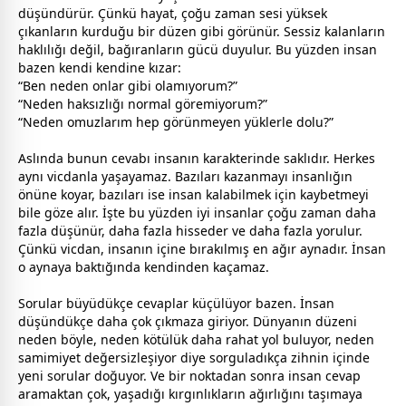
düşündürür. Çünkü hayat, çoğu
zaman
sesi yüksek
çıkanların kurduğu bir düzen gibi görünür. Sessiz kalanların
haklılığı değil, bağıranların gücü duyulur. Bu yüzden insan
bazen kendi kendine kızar:
“Ben neden onlar gibi olamıyorum?”
“Neden haksızlığı normal göremiyorum?”
“Neden omuzlarım hep görünmeyen yüklerle dolu?”
Aslında bunun cevabı insanın karakterinde saklıdır. Herkes
aynı vicdanla yaşayamaz. Bazıları kazanmayı insanlığın
önüne koyar, bazıları ise insan kalabilmek için kaybetmeyi
bile göze alır. İşte bu yüzden iyi insanlar çoğu
zaman
daha
fazla düşünür, daha fazla hisseder ve daha fazla yorulur.
Çünkü vicdan, insanın içine bırakılmış en ağır aynadır. İnsan
o aynaya baktığında kendinden kaçamaz.
Sorular büyüdükçe cevaplar küçülüyor bazen. İnsan
düşündükçe daha çok çıkmaza giriyor. Dünyanın düzeni
neden böyle, neden kötülük daha rahat yol buluyor, neden
samimiyet değersizleşiyor diye sorguladıkça zihnin içinde
yeni sorular doğuyor. Ve bir noktadan sonra insan cevap
aramaktan çok, yaşadığı kırgınlıkların ağırlığını taşımaya