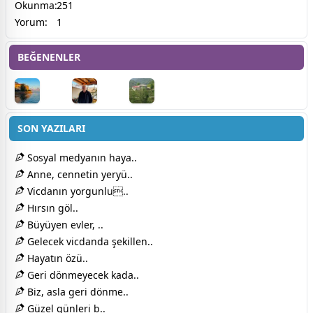
Okunma:
251
Yorum:
1
BEĞENENLER
SON YAZILARI
Sosyal medyanın haya..
Anne, cennetin yeryü..
Vicdanın yorgunlu..
Hırsın göl..
Büyüyen evler, ..
Gelecek vicdanda şekillen..
Hayatın özü..
Geri dönmeyecek kada..
Biz, asla geri dönme..
Güzel günleri b..