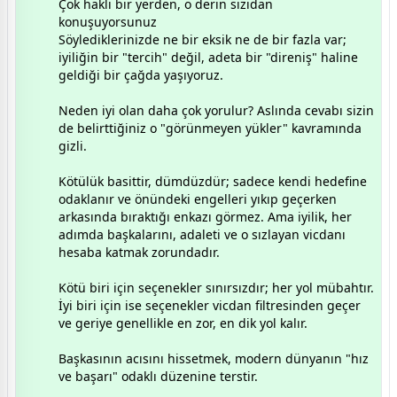
Çok haklı bir yerden, o derin sızıdan
konuşuyorsunuz
Söylediklerinizde ne bir eksik ne de bir fazla var;
iyiliğin bir "tercih" değil, adeta bir "direniş" haline
geldiği bir çağda yaşıyoruz.
​Neden iyi olan daha çok yorulur? Aslında cevabı sizin
de belirttiğiniz o "görünmeyen yükler" kavramında
gizli.
Kötülük basittir, dümdüzdür; sadece kendi hedefine
odaklanır ve önündeki engelleri yıkıp geçerken
arkasında bıraktığı enkazı görmez. Ama iyilik, her
adımda başkalarını, adaleti ve o sızlayan vicdanı
hesaba katmak zorundadır.
Kötü biri için seçenekler sınırsızdır; her yol mübahtır.
İyi biri için ise seçenekler vicdan filtresinden geçer
ve geriye genellikle en zor, en dik yol kalır.
​Başkasının acısını hissetmek, modern dünyanın "hız
ve başarı" odaklı düzenine terstir.