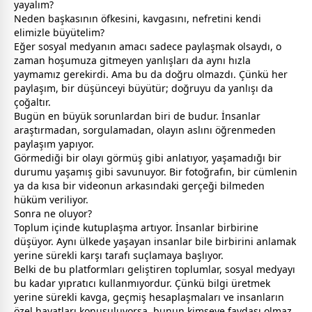
yayalım?
Neden başkasının öfkesini, kavgasını, nefretini kendi
elimizle büyütelim?
Eğer sosyal medyanın amacı sadece paylaşmak olsaydı, o
zaman
hoşumuza gitmeyen yanlışları da aynı hızla
yaymamız gerekirdi. Ama bu da doğru olmazdı. Çünkü her
paylaşım, bir düşünceyi büyütür; doğruyu da yanlışı da
çoğaltır.
Bugün en büyük sorunlardan biri de budur. İnsanlar
araştırmadan, sorgulamadan, olayın aslını öğrenmeden
paylaşım yapıyor.
Görmediği bir olayı görmüş gibi anlatıyor, yaşamadığı bir
durumu yaşamış gibi savunuyor. Bir fotoğrafın, bir cümlenin
ya da kısa bir videonun arkasındaki gerçeği bilmeden
hüküm veriliyor.
Sonra ne oluyor?
Toplum içinde kutuplaşma artıyor. İnsanlar birbirine
düşüyor. Aynı ülkede yaşayan insanlar bile birbirini anlamak
yerine sürekli karşı tarafı suçlamaya başlıyor.
Belki de bu platformları geliştiren toplumlar, sosyal medyayı
bu kadar yıpratıcı kullanmıyordur. Çünkü bilgi üretmek
yerine sürekli kavga, geçmiş hesaplaşmaları ve insanların
özel hayatları konuşuluyorsa, bunun kimseye faydası olmaz.