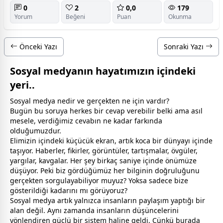
0
2
0,0
179
Yorum
Beğeni
Puan
Okunma
Önceki Yazı
Sonraki Yazı
Sosyal medyanın hayatımızın içindeki
yeri..
Sosyal medya nedir ve gerçekten ne için vardır?
Bugün bu soruya herkes bir cevap verebilir belki ama asıl
mesele, verdiğimiz cevabın ne kadar farkında
olduğumuzdur.
Elimizin içindeki küçücük ekran, artık koca bir dünyayı içinde
taşıyor. Haberler, fikirler, görüntüler, tartışmalar, övgüler,
yargılar, kavgalar. Her şey birkaç saniye içinde önümüze
düşüyor. Peki biz gördüğümüz her bilginin doğruluğunu
gerçekten sorgulayabiliyor muyuz? Yoksa sadece bize
gösterildiği kadarını mı görüyoruz?
Sosyal medya artık yalnızca insanların paylaşım yaptığı bir
alan değil. Aynı
zaman
da insanların düşüncelerini
yönlendiren güçlü bir sistem haline geldi. Çünkü burada