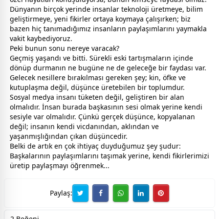
Dünyanın birçok yerinde insanlar teknoloji üretmeye, bilim
geliştirmeye, yeni fikirler ortaya koymaya çalışırken; biz
bazen hiç tanımadığımız insanların paylaşımlarını yaymakla
vakit
kaybediyoruz.
Peki bunun sonu nereye varacak?
Geçmiş yaşandı ve bitti. Sürekli eski tartışmaların içinde
dönüp durmanın ne bugüne ne de geleceğe bir faydası var.
Gelecek nesillere bırakılması gereken şey; kin, öfke ve
kutuplaşma değil, düşünce üretebilen bir toplumdur.
Sosyal medya insanı tüketen değil, geliştiren bir alan
olmalıdır. İnsan burada başkasının sesi olmak yerine kendi
sesiyle var olmalıdır. Çünkü gerçek düşünce, kop
yalan
an
değil; insanın kendi vicdanından, aklından ve
yaşanmışlığından çıkan düşüncedir.
Belki de artık en çok ihtiyaç duyduğumuz şey şudur:
Başkalarının paylaşımlarını taşımak yerine, kendi fikirlerimizi
üretip paylaşmayı öğrenmek...
Paylaş:
2 Beğeni