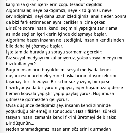
karşımıza çıkan içeriklerin çoğu tesadüf değildir.
Algoritmalar, neye baktığımızı, neye kızdığımızı, neye
sevindiğimizi, neyi daha uzun izlediğimizi analiz eder. Sonra
da bizi fark ettirmeden aynı içeriklerin içine çeker.
Bir süre sonra insan, kendi seçimini yaptığını sanır ama
aslında seçilen içeriklerin içinde dolaşmaya başlar.
Algoritma bazen insanın ne istediğini, insanın kendisinden
bile daha iyi çözmeye başlar.
İşte tam da burada şu soruyu sormamız gerekir:
Biz sosyal medyayı mı kullanıyoruz, yoksa sosyal medya mı
bizi kullanıyor?
Bugün insanların büyük kısmı sosyal medyada kendi
düşüncesini üretmek yerine başkalarının düşüncelerini
taşımayı tercih ediyor. Birisi bir söz yazıyor, bir görsel
hazırlıyor ya da bir yorum yapıyor; eğer hoşumuza giderse
hemen kopyala yapıştır yapıp paylaşıyoruz. Hoşumuza
gitmezse görmezden geliyoruz.
Oysa düşünce dediğimiz şey, insanın kendi zihninde
yoğurduğu bir emeğin sonucudur. Hazır fikirleri sürekli
taşıyan insan,
zaman
la kendi fikrini üretmeyi de bırakır.
Bir düşünün…
Neden tanımadığımız insanların sözlerini durmadan