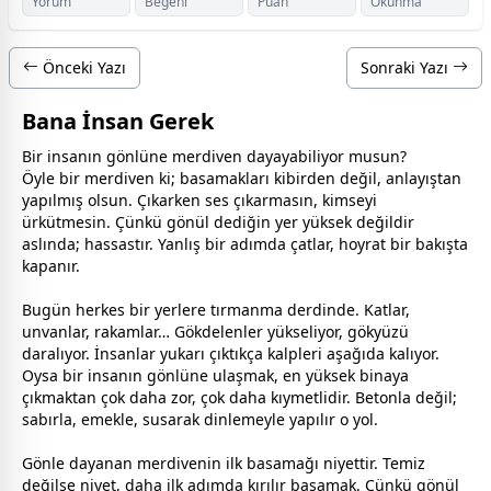
Yorum
Beğeni
Puan
Okunma
Önceki Yazı
Sonraki Yazı
Bana İnsan Gerek
Bir insanın gönlüne merdiven dayayabiliyor musun?
Öyle bir merdiven ki; basamakları kibirden değil, anlayıştan
yapılmış olsun. Çıkarken ses çıkarmasın, kimseyi
ürkütmesin. Çünkü gönül dediğin yer yüksek değildir
aslında; hassastır. Yanlış bir adımda çatlar, hoyrat bir bakışta
kapanır.
Bugün herkes bir yerlere tırmanma derdinde. Katlar,
unvanlar, rakamlar… Gökdelenler yükseliyor, gökyüzü
daralıyor. İnsanlar yukarı çıktıkça kalpleri aşağıda kalıyor.
Oysa bir insanın gönlüne ulaşmak, en yüksek binaya
çıkmaktan çok daha zor, çok daha kıymetlidir. Betonla değil;
sabırla, emekle, susarak dinlemeyle yapılır o yol.
Gönle dayanan merdivenin ilk basamağı niyettir. Temiz
değilse niyet, daha ilk adımda kırılır basamak. Çünkü gönül