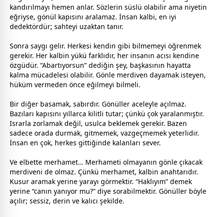
kandırılmayı hemen anlar. Sözlerin süslü olabilir ama niyetin
eğriyse, gönül kapısını aralamaz. İnsan kalbi, en iyi
dedektördür; sahteyi uzaktan tanır.
Sonra saygı gelir. Herkesi kendin gibi bilmemeyi öğrenmek
gerekir. Her kalbin yükü farklıdır, her insanın acısı kendine
özgüdür. “Abartıyorsun” dediğin şey, başkasının hayatta
kalma mücadelesi olabilir. Gönle merdiven dayamak isteyen,
hüküm vermeden önce eğilmeyi bilmeli.
Bir diğer basamak, sabırdır. Gönüller aceleyle açılmaz.
Bazıları kapısını yıllarca kilitli tutar; çünkü çok yaralanmıştır.
Israrla zorlamak değil, usulca beklemek gerekir. Bazen
sadece orada durmak, gitmemek, vazgeçmemek yeterlidir.
İnsan en çok, herkes gittiğinde kalanları sever.
Ve elbette merhamet… Merhameti olmayanın gönle çıkacak
merdiveni de olmaz. Çünkü merhamet, kalbin anahtarıdır.
Kusur aramak yerine yarayı görmektir. “Haklıyım” demek
yerine “canın yanıyor mu?” diye sorabilmektir. Gönüller böyle
açılır; sessiz, derin ve kalıcı şekilde.