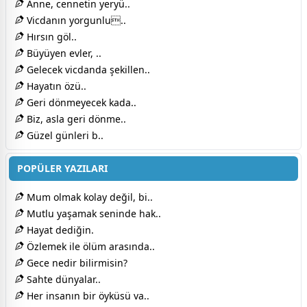
Anne, cennetin yeryü..
Vicdanın yorgunlu..
Hırsın göl..
Büyüyen evler, ..
Gelecek vicdanda şekillen..
Hayatın özü..
Geri dönmeyecek kada..
Biz, asla geri dönme..
Güzel günleri b..
POPÜLER YAZILARI
Mum olmak kolay değil, bi..
Mutlu yaşamak seninde hak..
Hayat dediğin.
Özlemek ile ölüm arasında..
Gece nedir bilirmisin?
Sahte dünyalar..
Her insanın bir öyküsü va..