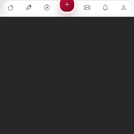
Türkiye'nin en büyük kültür sanat platformu
MENÜLER
Anasayfa
Keşfet
Şiirler
Hikayeler
Yazılar
İletiler
Forum
Nedir?
Ara
SİTE