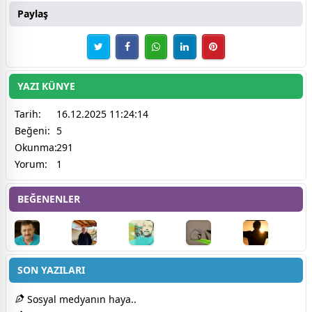
Paylaş
YAZI KÜNYE
Tarih:
16.12.2025 11:24:14
Beğeni:
5
Okunma:
291
Yorum:
1
BEĞENENLER
SON YAZILARI
Sosyal medyanın haya..