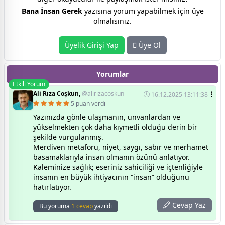
Bana İnsan Gerek
yazısına yorum yapabilmek için üye
olmalısınız.
Üyelik Girişi Yap
Üye Ol
Yorumlar
Etkili Yorum
Ali Rıza Coşkun,
@alirizacoskun
16.12.2025 13:11:38
5 puan verdi
Yazınızda gönle ulaşmanın, unvanlardan ve
yükselmekten çok daha kıymetli olduğu derin bir
şekilde vurgulanmış.
Merdiven metaforu, niyet, saygı, sabır ve merhamet
basamaklarıyla insan olmanın özünü anlatıyor.
Kaleminize sağlık; eseriniz sahiciliği ve içtenliğiyle
insanın en büyük ihtiyacının “insan” olduğunu
hatırlatıyor.
Cevap Yaz
Bu yoruma
1 cevap
yazıldı