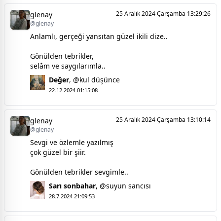
25 Aralık 2024 Çarşamba 13:29:26
glenay
@glenay
Anlamlı, gerçeği yansıtan güzel ikili dize..
Gönülden tebrikler,
selâm ve saygılarımla..
Değer
,
@kul düşünce
22.12.2024 01:15:08
25 Aralık 2024 Çarşamba 13:10:14
glenay
@glenay
Sevgi ve özlemle yazılmış
çok güzel bir şiir.
Gönülden tebrikler sevgimle..
Sarı sonbahar
,
@suyun sancısı
28.7.2024 21:09:53