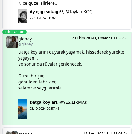
Nice güzel şiirlere..
Ay ışığı sokağı//
,
@Taylan KOÇ
22.10.2024 11:36:05
Etkili Yorum
23 Ekim 2024 Çarşamba 11:35:57
glenay
@glenay
Datça koylarını duyarak yaşamak, hissederek yürekte
yaşayanı..
Ve sonunda rüyalar şenlenecek.
Güzel bir şiir,
gönülden tebrikler,
selam ve saygılarımla..
Datça koyları
,
@YEŞİLIRMAK
23.10.2024 09:57:48
15 Ekim 2024 Salı 18:08:54