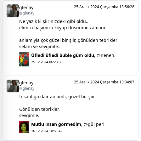
25 Aralık 2024 Çarşamba 13:56:28
glenay
@glenay
Ne yazık ki şiirinizdeki gibi oldu..
elimizi başımıza koyup düşünme zamanı.
anlamıyla çok güzel bir şiir, gönülden tebrikler
selam ve sevgimle..
Üfledi üfledi buble güm oldu
,
@neneh.
25.12.2024 06:23:38
25 Aralık 2024 Çarşamba 13:34:07
glenay
@glenay
İnsanlığa dair anlamlı, güzel bir şiir.
Gönülden tebrikler,
sevgimle..
Mutlu insan görmedim
,
@gül peri
16.12.2024 10:51:42