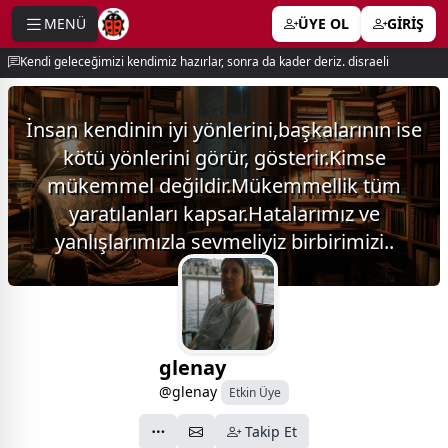
MENÜ
ÜYE OL
GİRİŞ
e menu
Kendi geleceğimizi kendimiz hazırlar, sonra da kader deriz. disraeli
İnsan kendinin iyi yönlerini,başkalarının ise
kötü yönlerini görür, gösterir.Kimse
mükemmel değildir.Mükemmellik tüm
yaratılanları kapsar.Hatalarımız ve
yanlışlarımızla sevmeliyiz birbirimizi..
glenay
@glenay
Etkin Üye
Takip Et