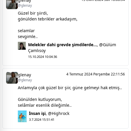
glenay
@glenay
Güzel bir şiirdi,
gönülden tebrikler arkadaşım,
selamlar
sevgimle..
Melekler dahi grevde şimdilerde...
,
@Gülüm
Çamlısoy
15.10.2024 10:04:36
4 Temmuz 2024 Perşembe 22:11:56
glenay
@glenay
Anlamıyla çok güzel bir şiir, güne gelmeyi hak etmiş..
Gönülden kutluyorum,
selâmlar esenlik dileğimle..
İnsan işi
,
@Highrock
3.7.2024 15:51:41