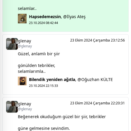
selamlar..
Hapsedemezsin
,
@İlyas Ateş
23.10.2024 08:42:44
23 Ekim 2024 Çarşamba 23:12:56
glenay
@glenay
Güzel, anlamlı bir şiir
gönülden tebrikler,
selamlarımla..
Bilendik yeniden ağıtla
,
@Oğuzhan KÜLTE
23.10.2024 22:15:33
23 Ekim 2024 Çarşamba 22:20:31
glenay
@glenay
Beğenerek okuduğum güzel bir şiir, tebrikler
güne gelmesine sevindim.