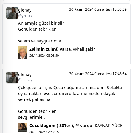
30 Kasım 2024 Cumartesi 18:03:39
glenay
@glenay
Anlamıyla güzel bir şiir.
Gönülden tebrikler
selam ve saygılarımla..
Zalimin zulmü varsa
,
@halilşakir
26.11.2024 08:06:50
30 Kasım 2024 Cumartesi 17:48:54
glenay
@glenay
Çok güzel bir şiir. Çocukluğumu anımsadım. Sokakta
oynamaktan eve zor girerdik, annemizden dayak
yemek pahasına.
Gönülden tebrikler,
sevgilerimle..
Çocukluğum ( 80’ler )
,
@Nurgül KAYNAR YÜCE
30.11.2024 02:47:15