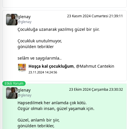
23 Kasım 2024 Cumartesi 21:39:11
glenay
@glenay
Çocukluğa uzanarak yazılmış güzel bir şiir.
Çocukluk unutulmuyor,
gönülden tebrikler
selâm ve saygılarımla..
Hoşça kal çocukluğum
,
@Mahmut Cantekin
23.11.2024 14:24:56
Etkili Yorum
23 Ekim 2024 Çarşamba 23:30:32
glenay
@glenay
Hapsedilmek her anlamda çok kötü.
Özgür olmalı insan, güzel yaşamak için.
Güzel, anlamlı bir şiir,
gönülden tebrikler,