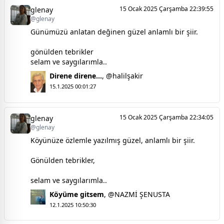
15 Ocak 2025 Çarşamba 22:39:55
glenay
@glenay
Günümüzü anlatan değinen güzel anlamlı bir şiir.
gönülden tebrikler
selam ve saygılarımla..
Direne direne...
,
@halilşakir
15.1.2025 00:01:27
15 Ocak 2025 Çarşamba 22:34:05
glenay
@glenay
Köyünüze özlemle yazılmış güzel, anlamlı bir şiir.
Gönülden tebrikler,
selam ve saygılarımla..
Köyüme gitsem
,
@NAZMİ ŞENUSTA
12.1.2025 10:50:30