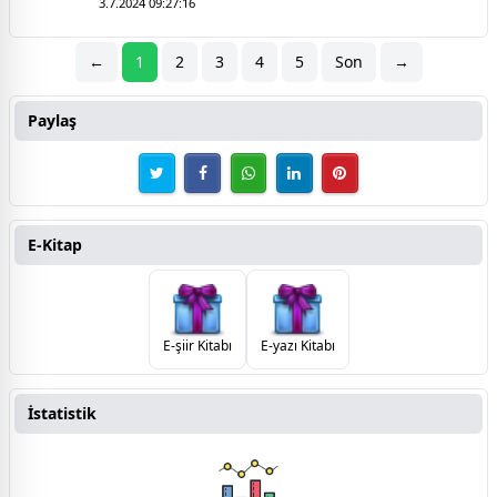
3.7.2024 09:27:16
←
1
2
3
4
5
Son
→
Paylaş
E-Kitap
E-şiir Kitabı
E-yazı Kitabı
İstatistik