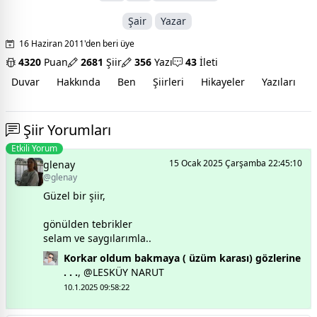
Şair
Yazar
16 Haziran 2011'den beri üye
4320
Puan
2681
Şiir
356
Yazı
43
İleti
Duvar
Hakkında
Ben
Şiirleri
Hikayeler
Yazıları
İ
Şiir Yorumları
Etkili Yorum
15 Ocak 2025 Çarşamba 22:45:10
glenay
@glenay
Güzel bir şiir,
gönülden tebrikler
selam ve saygılarımla..
Korkar oldum bakmaya ( üzüm karası) gözlerine
. . .
,
@LESKÜY NARUT
10.1.2025 09:58:22