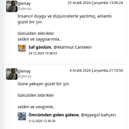
25 Aralık 2024 Çarşamba 13:06:24
glenay
@glenay
İnsancıl duygu ve düşüncelerle yazılmış, anlamlı
güzel bir şiir.
Gönülden tebrikler
selâm ve saygılarımla..
Saf gönlüm
,
@Mahmut Cantekin
24.12.2024 19:38:53
4 Aralık 2024 Çarşamba 21:10:50
glenay
@glenay
Güne yakışan güzel bir şiir.
Gönülden tebrikler
selâm ve sevgimle..
Ömrümden giden gidene
,
@Ayşegül bahçeci
3.12.2024 12:30:20