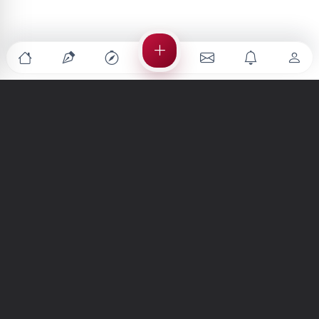
Türkiye'nin en büyük kültür sanat platformu
MENÜLER
Anasayfa
Keşfet
Şiirler
Hikayeler
Yazılar
İletiler
Forum
Nedir?
Ara