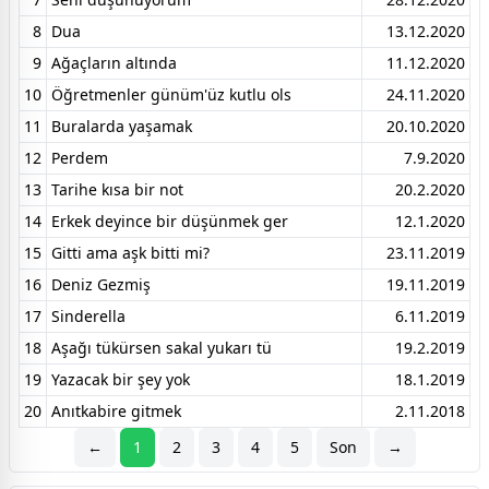
8
Dua
13.12.2020
9
Ağaçların altında
11.12.2020
10
Öğretmenler günüm'üz kutlu ols
24.11.2020
11
Buralarda yaşamak
20.10.2020
12
Perdem
7.9.2020
13
Tarihe kısa bir not
20.2.2020
14
Erkek deyince bir düşünmek ger
12.1.2020
15
Gitti ama aşk bitti mi?
23.11.2019
16
Deniz Gezmiş
19.11.2019
17
Sinderella
6.11.2019
18
Aşağı tükürsen sakal yukarı tü
19.2.2019
19
Yazacak bir şey yok
18.1.2019
20
Anıtkabire gitmek
2.11.2018
←
1
2
3
4
5
Son
→