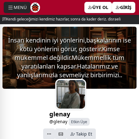
MENÜ
ÜYE OL
GİRİŞ
e menu
Kendi geleceğimizi kendimiz hazırlar, sonra da kader deriz. disraeli
İnsan kendinin iyi yönlerini,başkalarının ise
kötü yönlerini görür, gösterir.Kimse
mükemmel değildir.Mükemmellik tüm
yaratılanları kapsar.Hatalarımız ve
yanlışlarımızla sevmeliyiz birbirimizi..
glenay
@glenay
Etkin Üye
Takip Et