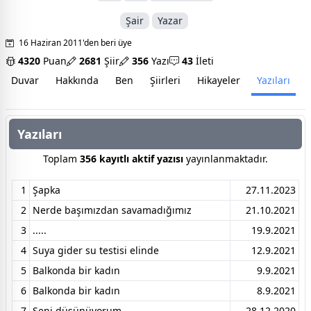
Şair
Yazar
16 Haziran 2011'den beri üye
4320
Puan
2681
Şiir
356
Yazı
43
İleti
Duvar
Hakkında
Ben
Şiirleri
Hikayeler
Yazıları
İ
Yazıları
Toplam
356 kayıtlı aktif yazısı
yayınlanmaktadır.
1
Şapka
27.11.2023
2
Nerde başımızdan savamadığımız
21.10.2021
3
.....
19.9.2021
4
Suya gider su testisi elinde
12.9.2021
5
Balkonda bir kadın
9.9.2021
6
Balkonda bir kadın
8.9.2021
7
Seni düşünüyorum
28.12.2020