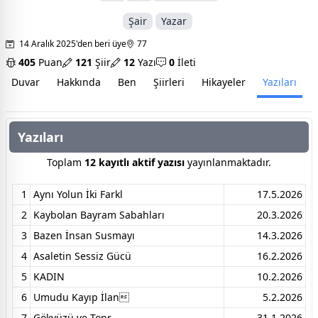
Şair
Yazar
14 Aralık 2025'den beri üye
77
405
Puan
121
Şiir
12
Yazı
0
İleti
Duvar
Hakkında
Ben
Şiirleri
Hikayeler
Yazıları
İ
Yazıları
Toplam
12 kayıtlı aktif yazısı
yayınlanmaktadır.
1
Aynı Yolun İki Farkl
17.5.2026
2
Kaybolan Bayram Sabahları
20.3.2026
3
Bazen İnsan Susmayı
14.3.2026
4
Asaletin Sessiz Gücü
16.2.2026
5
KADIN
10.2.2026
6
Umudu Kayıp İlan
5.2.2026
7
Gökyüzü ve Topr
31.1.2026