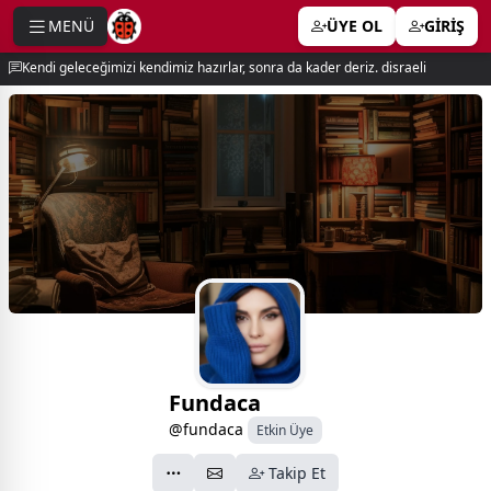
MENÜ
ÜYE OL
GİRİŞ
e menu
Kendi geleceğimizi kendimiz hazırlar, sonra da kader deriz. disraeli
Fundaca
@fundaca
Etkin Üye
Takip Et