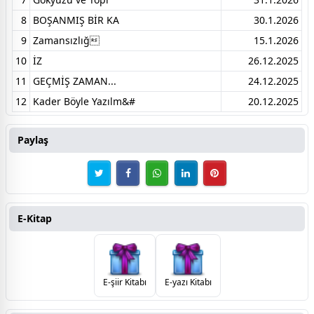
8
BOŞANMIŞ BİR KA
30.1.2026
9
Zamansızlığ
15.1.2026
10
İZ
26.12.2025
11
GEÇMİŞ ZAMAN...
24.12.2025
12
Kader Böyle Yazılm&#
20.12.2025
Paylaş
E-Kitap
E-şiir Kitabı
E-yazı Kitabı