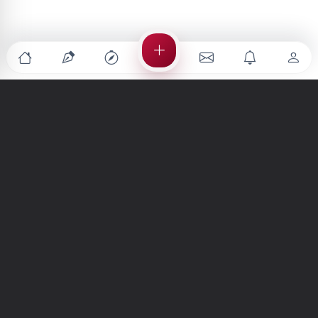
Türkiye'nin en büyük kültür sanat platformu
MENÜLER
Anasayfa
Keşfet
Şiirler
Hikayeler
Yazılar
İletiler
Forum
Nedir?
Ara