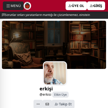
MENÜ
ÜYE OL
GİRİŞ
e menu
Sorunlar onları yaratanların mantığı ile çözümlenemez. einstein
erkişi
@erkisi
Etkin Üye
Takip Et