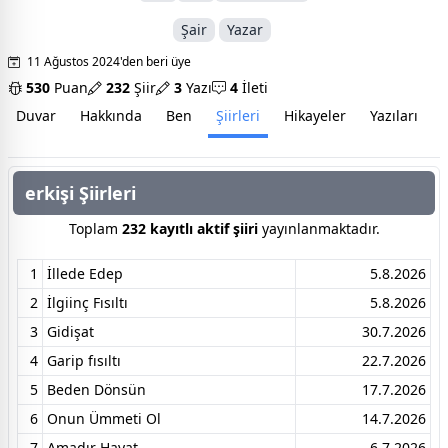
Şair
Yazar
11 Ağustos 2024'den beri üye
530
Puan
232
Şiir
3
Yazı
4
İleti
Duvar
Hakkında
Ben
Şiirleri
Hikayeler
Yazıları
İ
erkişi Şiirleri
Toplam
232 kayıtlı aktif şiiri
yayınlanmaktadır.
1
İllede Edep
5.8.2026
2
İlgiinç Fısıltı
5.8.2026
3
Gidişat
30.7.2026
4
Garip fısıltı
22.7.2026
5
Beden Dönsün
17.7.2026
6
Onun Ümmeti Ol
14.7.2026
7
Amadır Hayat
6.7.2026