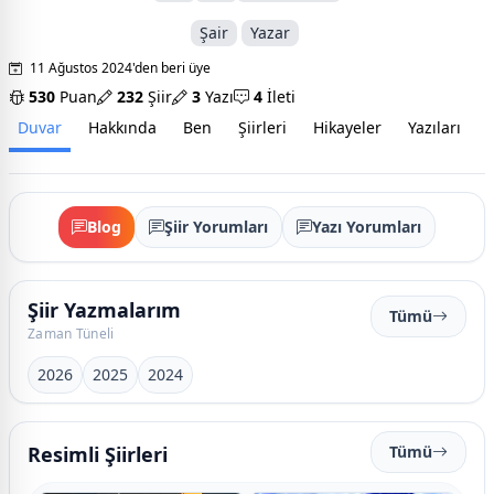
Şair
Yazar
11 Ağustos 2024'den beri üye
530
Puan
232
Şiir
3
Yazı
4
İleti
Duvar
Hakkında
Ben
Şiirleri
Hikayeler
Yazıları
İ
Blog
Şiir Yorumları
Yazı Yorumları
Şiir Yazmalarım
Tümü
Zaman Tüneli
2026
2025
2024
Resimli Şiirleri
Tümü