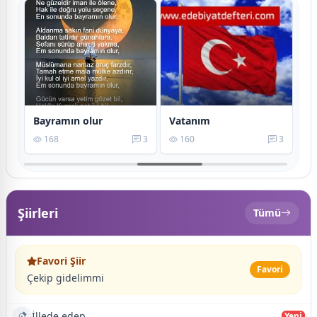
Bayramın olur
Vatanım
Bi
7
168
3
160
3
Şiirleri
Tümü
Favori Şiir
Favori
Çekip gidelimmi
İllede edep
Yeni