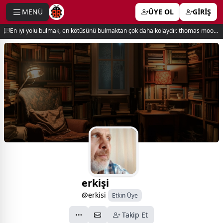
MENÜ
ÜYE OL
GİRİŞ
e menu
En iyi yolu bulmak, en kötüsünü bulmaktan çok daha kolaydır. thomas moore
erkişi
@erkisi
Etkin Üye
Takip Et