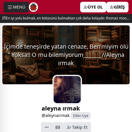
MENÜ
ÜYE OL
GİRİŞ
e menu
En iyi yolu bulmak, en kötüsünü bulmaktan çok daha kolaydır. thomas moore
İçimde teneşirde yatan cenaze, Ben'miyim ölü
" Yoksa!! O mu bilemiyorum_______//Aleyna
ırmak
aleyna ırmak
@aleynairmak
Etkin Üye
Takip Et