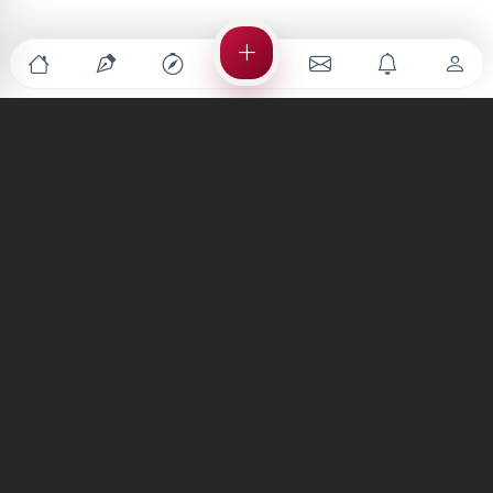
Türkiye'nin en büyük kültür sanat platformu
MENÜLER
Anasayfa
Keşfet
Şiirler
Hikayeler
Yazılar
İletiler
Forum
Nedir?
Ara