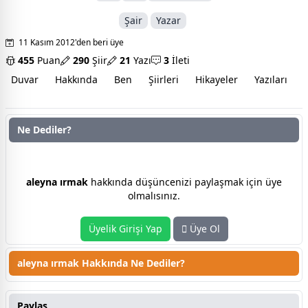
Şair
Yazar
11 Kasım 2012'den beri üye
455
Puan
290
Şiir
21
Yazı
3
İleti
Duvar
Hakkında
Ben
Şiirleri
Hikayeler
Yazıları
İ
Ne Dediler?
aleyna ırmak hakkında düşünceniz nedir?
aleyna ırmak
hakkında düşüncenizi paylaşmak için üye
olmalısınız.
Üyelik Girişi Yap
Üye Ol
aleyna ırmak Hakkında Ne Dediler?
Paylaş