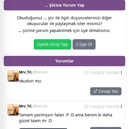
... Şiirine
Yorum Yap
Okuduğunuz
...
şiir ile ilgili düşüncelerinizi diğer
okuyucular ile paylaşmak ister misiniz?
...
şiirine yorum yapabilmek için üye olmalısınız.
Üyelik Girişi Yap
Üye Ol
Yorumlar
Mrv_Trl,
@mrv-trl
11.6.2012 15:19:43
okudun mu
Cevap Yaz
Mrv_Trl,
@mrv-trl
11.6.2012 15:12:59
Tamam yazmışsın falan :P :D ama benim ki daha
güzel taam mı :D