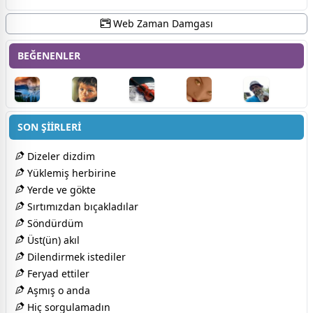
Web Zaman Damgası
BEĞENENLER
SON ŞİİRLERİ
Dizeler dizdim
Yüklemiş herbirine
Yerde ve gökte
Sırtımızdan bıçakladılar
Söndürdüm
Üst(ün) akıl
Dilendirmek istediler
Feryad ettiler
Aşmış o anda
Hiç sorgulamadın