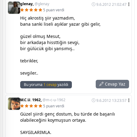
glenay,
@glenay
9.6.2012 21:02:47
5 puan verdi
Hiç akrostiş şiir yazmadım,
bana sanki liseli aşıklar yazar gibi gelir,
güzel olmuş Mesut,
bir arkadaşa hissttiğin sevgi,
bir gülücük gibi yansımış..
tebrikler,
sevgiler..
Cevap Yaz
Bu yoruma
1 cevap
yazıldı
M.C.U. 1962,
@m-c-u-1962
9.6.2012 13:23:57
5 puan verdi
Güzel şiirdi genç dostum, bu türde de başarılı
olabileceğini koymuşsun ortaya.
SAYGILARIMLA.