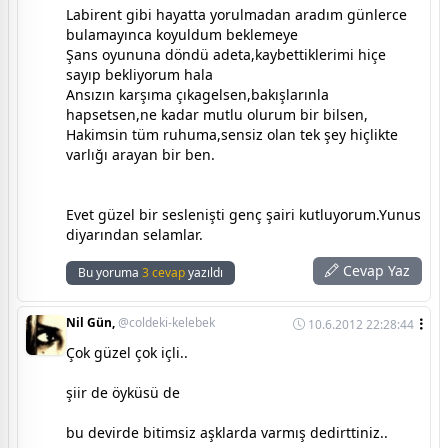
Labirent gibi hayatta yorulmadan aradım günlerce
bulamayınca koyuldum beklemeye
Şans oyununa döndü adeta,kaybettiklerimi hiçe
sayıp bekliyorum hala
Ansızın karşıma çıkagelsen,bakışlarınla
hapsetsen,ne kadar mutlu olurum bir bilsen,
Hakimsin tüm ruhuma,sensiz olan tek şey hiçlikte
varlığı arayan bir ben.
Evet güzel bir seslenişti genç şairi kutluyorum.Yunus
diyarından selamlar.
Cevap Yaz
Bu yoruma
3 cevap
yazıldı
Nil Gün,
@coldeki-kelebek
10.6.2012 22:28:44
Çok güzel çok içli..
şiir de öyküsü de
bu devirde bitimsiz aşklarda varmış dedirttiniz..