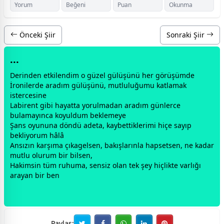
Yorum
Beğeni
Puan
Okunma
Önceki Şiir
Sonraki Şiir
...
Derinden etkilendim o güzel
gül
üşünü her görüşümde
İronilerde aradım
gül
üşünü, mutluluğumu katlamak
istercesine
Labirent gibi hayatta yorulmadan aradım günlerce
bulamayınca koyuldum beklemeye
Şans oyununa döndü adeta, kaybettiklerimi hiçe sayıp
bekliyorum hâlâ
Ansızın karşıma çıkagelsen, bakışlarınla hapsetsen, ne kadar
mutlu olurum bir bilsen,
Hakimsin tüm ruhuma, sensiz olan tek şey hiçlikte varlığı
arayan bir ben
Paylaş: