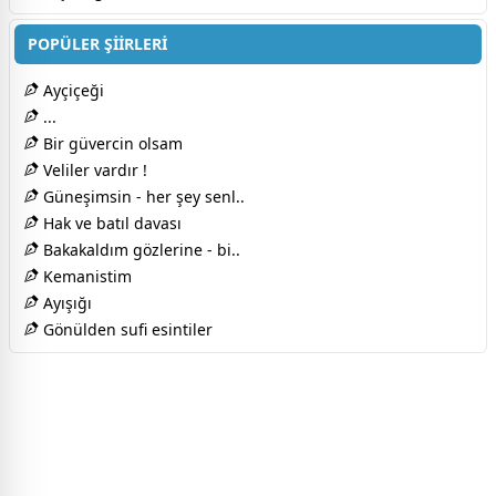
POPÜLER ŞİİRLERİ
Ayçiçeği
...
Bir güvercin olsam
Veliler vardır !
Güneşimsin - her şey senl..
Hak ve batıl davası
Bakakaldım gözlerine - bi..
Kemanistim
Ayışığı
Gönülden sufi esintiler