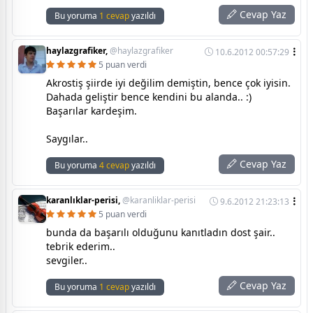
Cevap Yaz
Bu yoruma
1 cevap
yazıldı
haylazgrafiker,
@haylazgrafiker
10.6.2012 00:57:29
5 puan verdi
Akrostiş şiirde iyi değilim demiştin, bence çok iyisin.
Dahada geliştir bence kendini bu alanda.. :)
Başarılar kardeşim.
Saygılar..
Cevap Yaz
Bu yoruma
4 cevap
yazıldı
karanlıklar-perisi,
@karanliklar-perisi
9.6.2012 21:23:13
5 puan verdi
bunda da başarılı olduğunu kanıtladın dost şair..
tebrik ederim..
sevgiler..
Cevap Yaz
Bu yoruma
1 cevap
yazıldı