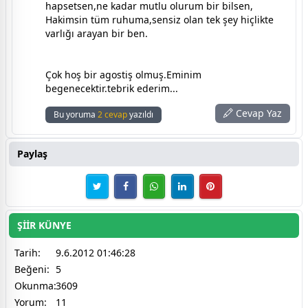
hapsetsen,ne kadar mutlu olurum bir bilsen,
Hakimsin tüm ruhuma,sensiz olan tek şey hiçlikte
varlığı arayan bir ben.
Çok hoş bir agostiş olmuş.Eminim
begenecektir.tebrik ederim...
Cevap Yaz
Bu yoruma
2 cevap
yazıldı
Paylaş
ŞİİR KÜNYE
Tarih:
9.6.2012 01:46:28
Beğeni:
5
Okunma:
3609
Yorum:
11