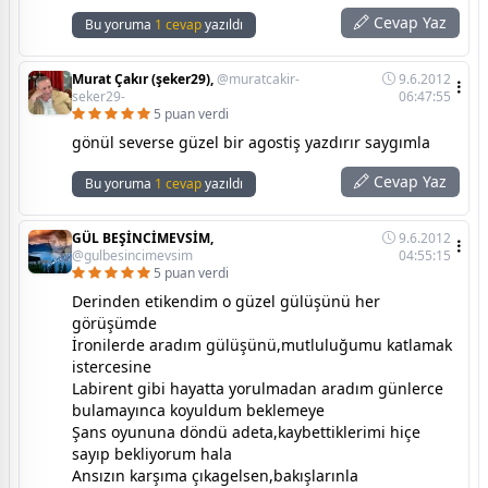
Cevap Yaz
Bu yoruma
1 cevap
yazıldı
Murat Çakır (şeker29),
@muratcakir-
9.6.2012
seker29-
06:47:55
5 puan verdi
gönül severse güzel bir agostiş yazdırır saygımla
Cevap Yaz
Bu yoruma
1 cevap
yazıldı
GÜL BEŞİNCİMEVSİM,
9.6.2012
@gulbesincimevsim
04:55:15
5 puan verdi
Derinden etikendim o güzel gülüşünü her
görüşümde
İronilerde aradım gülüşünü,mutluluğumu katlamak
istercesine
Labirent gibi hayatta yorulmadan aradım günlerce
bulamayınca koyuldum beklemeye
Şans oyununa döndü adeta,kaybettiklerimi hiçe
sayıp bekliyorum hala
Ansızın karşıma çıkagelsen,bakışlarınla