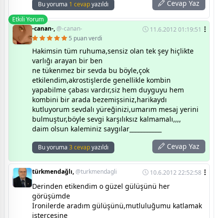
Cevap Yaz
Bu yoruma
1 cevap
yazıldı
Etkili Yorum
-canan-,
@-canan-
11.6.2012 01:19:51
5 puan verdi
Hakimsin tüm ruhuma,sensiz olan tek şey hiçlikte
varlığı arayan bir ben
ne tükenmez bir sevda bu böyle,çok
etkilendim,akrostişlerde genellikle kombin
yapabilme çabası vardır,siz hem duyguyu hem
kombini bir arada bezemişsiniz,harikaydı
kutluyorum sevdalı yüreğinizi,umarım mesaj yerini
bulmuştur,böyle sevgi karşılıksız kalmamalı,,,,
daim olsun kaleminiz saygılar___________
Cevap Yaz
Bu yoruma
3 cevap
yazıldı
türkmendağlı,
@turkmendagli
10.6.2012 22:52:58
Derinden etikendim o güzel gülüşünü her
görüşümde
İronilerde aradım gülüşünü,mutluluğumu katlamak
istercesine