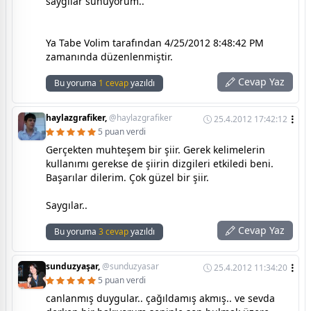
saygılar sunuyorum..
Ya Tabe Volim tarafından 4/25/2012 8:48:42 PM
zamanında düzenlenmiştir.
Cevap Yaz
Bu yoruma
1 cevap
yazıldı
haylazgrafiker,
@haylazgrafiker
25.4.2012 17:42:12
5 puan verdi
Gerçekten muhteşem bir şiir. Gerek kelimelerin
kullanımı gerekse de şiirin dizgileri etkiledi beni.
Başarılar dilerim. Çok güzel bir şiir.
Saygılar..
Cevap Yaz
Bu yoruma
3 cevap
yazıldı
sunduzyaşar,
@sunduzyasar
25.4.2012 11:34:20
5 puan verdi
canlanmış duygular.. çağıldamış akmış.. ve sevda