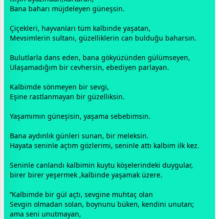
Bana baharı müjdeleyen
güneş
sin.
Çiçekleri, hayvanları tüm kalbinde yaşatan,
Mevsimlerin sultanı, güzelliklerin can bulduğu baharsın.
Bulutlarla dans eden, bana gökyüzünden
gül
ümseyen,
Ulaşamadığım bir cevhersin, ebediyen parlayan.
Kalbimde sönmeyen bir
sevgi
,
Eşine rastlanmayan bir güzelliksin.
Yaşamımın
güneş
isin, yaşama sebebimsin.
Bana aydınlık günleri sunan, bir meleksin.
Hayata seninle açtım gözlerimi, seninle attı kalbim ilk kez.
Seninle canlandı kalbimin kuytu köşelerindeki duygular,
birer birer yeşermek ,kalbinde yaşamak üzere.
‘’Kalbimde bir
gül
açtı,
sevgi
ne muhtaç olan
Sevgin olmadan solan, boynunu büken, kendini unutan;
ama seni unutmayan,