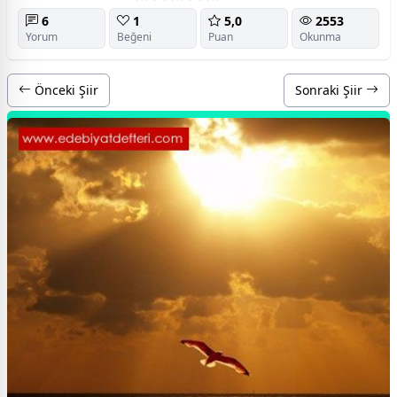
6
1
5,0
2553
Yorum
Beğeni
Puan
Okunma
Önceki Şiir
Sonraki Şiir