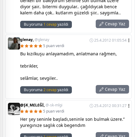
derken bir bakıyorum seninle son bulmak üzere
diyor şair.. bitermi duygular.. çağıldıycak bence
kalem daha çok.. kutlarım güzeldi şiir.. saygımla..
Cevap Yaz
Bu yoruma
1 cevap
yazıldı
glenay,
@glenay
25.4.2012 01:05:54
5 puan verdi
Bu kızılkuşu anlayamadım, anlatmana rağmen,
tebrikler,
selâmlar, sevgiler..
Cevap Yaz
Bu yoruma
2 cevap
yazıldı
@ŞK_M£L£Ğİ,
@-sk-mlgi
25.4.2012 00:31:27
5 puan verdi
Her şey seninle başladı,seninle son bulmak üzere.’’
yuregınıze saglık cok begendım
Cevap Yaz
Bu yoruma
1 cevap
yazıldı