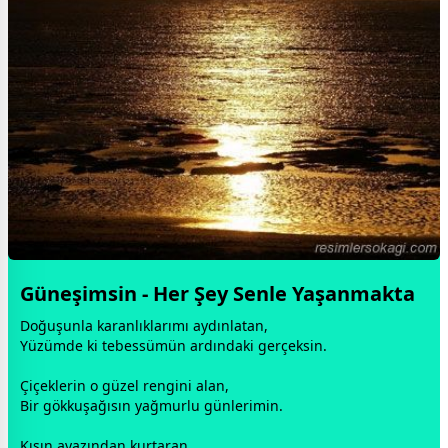
Güneşimsin - Her Şey Senle Yaşanmakta
Doğuşunla karanlıklarımı aydınlatan,
Yüzümde ki tebessümün ardındaki gerçeksin.
Çiçeklerin o güzel rengini alan,
Bir gökkuşağısın
yağmur
lu günlerimin.
Kışın ayazından,kurtaran,