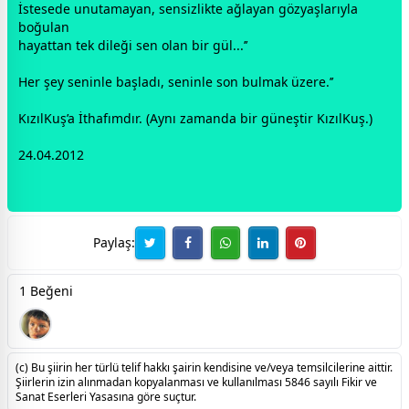
İstesede unutamayan, sensizlikte ağlayan gözyaşlarıyla
boğulan
hayattan tek dileği sen olan bir
gül
...’’
Her şey seninle başladı, seninle son bulmak üzere.’’
KızılKuş’a İthafımdır. (Aynı
zaman
da bir
güneş
tir KızılKuş.)
24.04.2012
Paylaş:
1 Beğeni
(c) Bu şiirin her türlü telif hakkı şairin kendisine ve/veya temsilcilerine aittir.
Şiirlerin izin alınmadan kopyalanması ve kullanılması 5846 sayılı Fikir ve
Sanat Eserleri Yasasına göre suçtur.