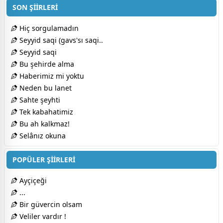
SON ŞİİRLERİ
Hiç sorgulamadın
Seyyid saqi (gavs'sı saqi..
Seyyid saqi
Bu şehirde alma
Haberimiz mi yoktu
Neden bu lanet
Sahte şeyhti
Tek kabahatimiz
Bu ah kalkmaz!
Selânız okuna
POPÜLER ŞİİRLERİ
Ayçiçeği
...
Bir güvercin olsam
Veliler vardır !