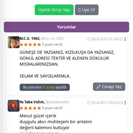
Üyelik Girişi Yap
Üye Ol
Yorumlar
M.C.U. 1962,
@m-c-u-1962
26.4.2012 01:34:32
5 puan verdi
GÜNEŞE DE YAZSANIZ, KIZILKUŞA DA YAZSANIZ,
GÖNÜL ADRESİ TEKTİR VE ALENEN DÖKÜLÜR
MISRALARINIZDAN.
SELAM VE SAYGILARIMLA.
Cevap Yaz
Bu yoruma
3 cevap
yazıldı
Ya Tabe Volim,
@yatabevolim
25.4.2012 20:22:23
5 puan verdi
Mesut güzel içerik
duygulu akıcı muhteşem bir anlatım
değerli kalemini kutluyor