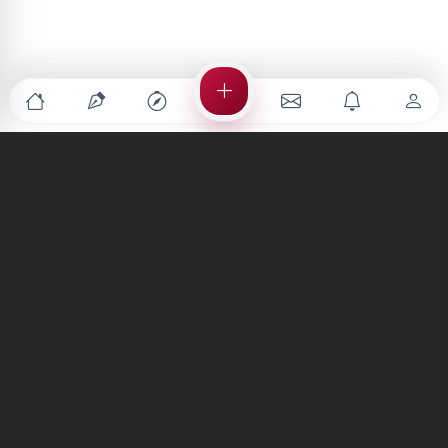
Türkiye'nin en büyük kültür sanat platformu
MENÜLER
Anasayfa
Keşfet
Şiirler
Hikayeler
Yazılar
İletiler
Forum
Nedir?