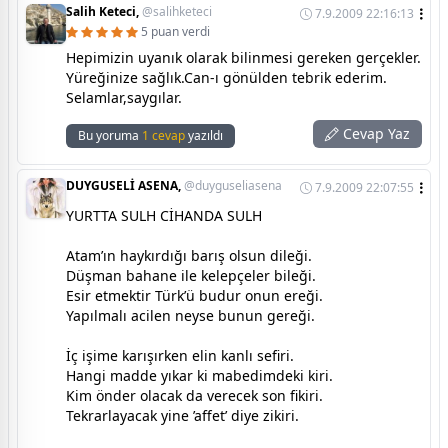
Salih Keteci,
@salihketeci
7.9.2009 22:16:13
5 puan verdi
Hepimizin uyanık olarak bilinmesi gereken gerçekler.
Yüreğinize sağlık.Can-ı gönülden tebrik ederim.
Selamlar,saygılar.
Cevap Yaz
Bu yoruma
1 cevap
yazıldı
DUYGUSELİ ASENA,
@duyguseliasena
7.9.2009 22:07:55
YURTTA SULH CİHANDA SULH
Atam’ın haykırdığı barış olsun dileği.
Düşman bahane ile kelepçeler bileği.
Esir etmektir Türk’ü budur onun ereği.
Yapılmalı acilen neyse bunun gereği.
İç işime karışırken elin kanlı sefiri.
Hangi madde yıkar ki mabedimdeki kiri.
Kim önder olacak da verecek son fikiri.
Tekrarlayacak yine ’affet’ diye zikiri.