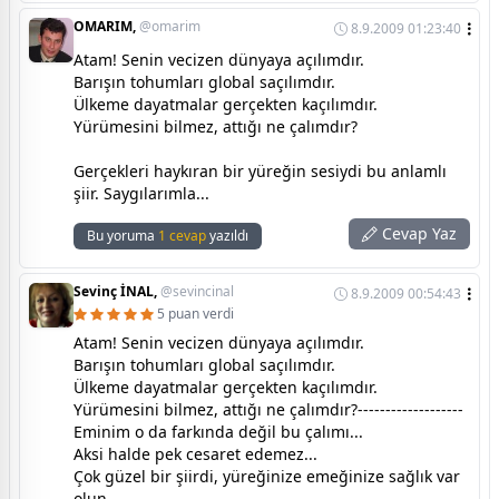
OMARIM,
@omarim
8.9.2009 01:23:40
Atam! Senin vecizen dünyaya açılımdır.
Barışın tohumları global saçılımdır.
Ülkeme dayatmalar gerçekten kaçılımdır.
Yürümesini bilmez, attığı ne çalımdır?
Gerçekleri haykıran bir yüreğin sesiydi bu anlamlı
şiir. Saygılarımla...
Cevap Yaz
Bu yoruma
1 cevap
yazıldı
Sevinç İNAL,
@sevincinal
8.9.2009 00:54:43
5 puan verdi
Atam! Senin vecizen dünyaya açılımdır.
Barışın tohumları global saçılımdır.
Ülkeme dayatmalar gerçekten kaçılımdır.
Yürümesini bilmez, attığı ne çalımdır?-------------------
Eminim o da farkında değil bu çalımı...
Aksi halde pek cesaret edemez...
Çok güzel bir şiirdi, yüreğinize emeğinize sağlık var
olun.