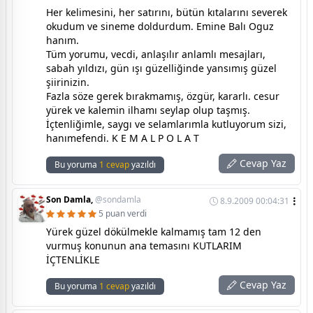
Her kelimesini, her satırını, bütün kıtalarını severek
okudum ve sineme doldurdum. Emine Balı Oguz
hanım.
Tüm yorumu, vecdi, anlaşılır anlamlı mesajları,
sabah yıldızı, gün ışı güzelliğinde yansımış güzel
şiirinizin.
Fazla söze gerek bırakmamış, özgür, kararlı. cesur
yürek ve kalemin ilhamı seylap olup taşmış.
İçtenliğimle, saygı ve selamlarımla kutluyorum sizi,
hanımefendi. K E M A L P O L A T
Cevap Yaz
Bu yoruma
1 cevap
yazıldı
Son Damla,
@sondamla
8.9.2009 00:04:31
5 puan verdi
Yürek güzel dökülmekle kalmamış tam 12 den
vurmuş konunun ana temasını KUTLARIM
İÇTENLİKLE
Cevap Yaz
Bu yoruma
1 cevap
yazıldı