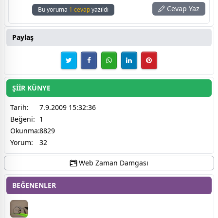
Cevap Yaz
Bu yoruma
1 cevap
yazıldı
Paylaş
ŞİİR KÜNYE
Tarih:
7.9.2009 15:32:36
Beğeni:
1
Okunma:
8829
Yorum:
32
Web Zaman Damgası
BEĞENENLER