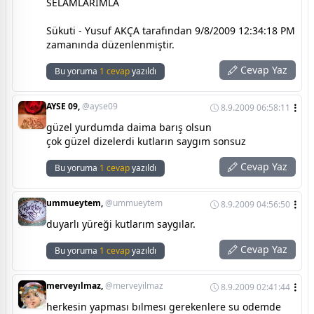
SELAMLARIMLA
Sükuti - Yusuf AKÇA tarafından 9/8/2009 12:34:18 PM
zamanında düzenlenmiştir.
Cevap Yaz
Bu yoruma
1 cevap
yazıldı
AYSE 09,
@ayse09
8.9.2009 06:58:11
güzel yurdumda daima barış olsun
çok güzel dizelerdi kutların saygım sonsuz
Cevap Yaz
Bu yoruma
1 cevap
yazıldı
ummueytem,
@ummueytem
8.9.2009 04:56:50
duyarlı yüreği kutlarım saygılar.
Cevap Yaz
Bu yoruma
1 cevap
yazıldı
merveyılmaz,
@merveyilmaz
8.9.2009 02:41:44
herkesin yapması bılmesı gerekenlere su odemde