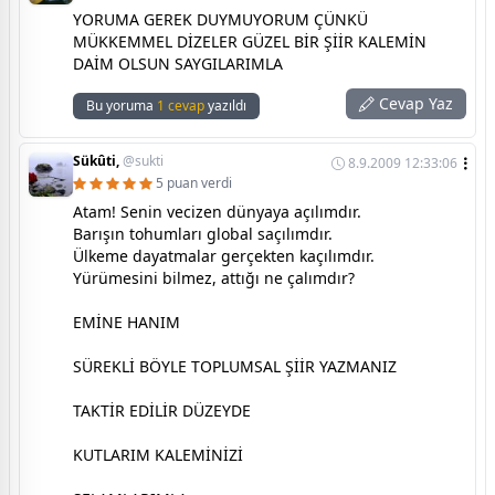
YORUMA GEREK DUYMUYORUM ÇÜNKÜ
MÜKKEMMEL DİZELER GÜZEL BİR ŞİİR KALEMİN
DAİM OLSUN SAYGILARIMLA
Cevap Yaz
Bu yoruma
1 cevap
yazıldı
Sükûti,
@sukti
8.9.2009 12:33:06
5 puan verdi
Atam! Senin vecizen dünyaya açılımdır.
Barışın tohumları global saçılımdır.
Ülkeme dayatmalar gerçekten kaçılımdır.
Yürümesini bilmez, attığı ne çalımdır?
EMİNE HANIM
SÜREKLİ BÖYLE TOPLUMSAL ŞİİR YAZMANIZ
TAKTİR EDİLİR DÜZEYDE
KUTLARIM KALEMİNİZİ