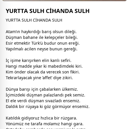
YURTTA SULH CİHANDA SULH
YURTTA SULH CİHANDA SULH
Atam’ın haykırdığı
barış
olsun dileği.
Düşman bahane ile kelepçeler bileği.
Esir etmektir Türk’ü budur onun ereği.
Yapılmalı acilen neyse bunun gereği.
İç işime karışırken elin kanlı sefiri.
Hangi madde yıkar ki mabedimdeki kiri.
Kim önder olacak da verecek son fikiri.
Tekrarlayacak yine ’affet’ diye zikiri.
Dünya
barış
ı için çabalarken ülkemiz.
İçimizdeki düşman palazlandı pek semiz.
El ele verdi düşman sıvazladı ensemiz.
Daldık bir rüyaya ki göz görmüyor ensemiz.
Katıldık gidiyoruz hızlıca bir rüzgara.
Yönümüz ne tarafa molamız hangi gara.