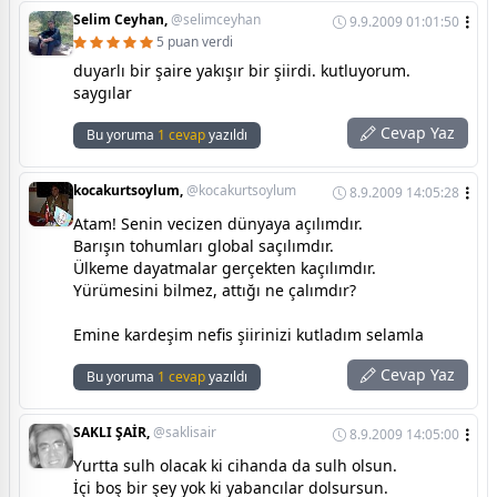
Selim Ceyhan,
@selimceyhan
9.9.2009 01:01:50
5 puan verdi
duyarlı bir şaire yakışır bir şiirdi. kutluyorum.
saygılar
Cevap Yaz
Bu yoruma
1 cevap
yazıldı
kocakurtsoylum,
@kocakurtsoylum
8.9.2009 14:05:28
Atam! Senin vecizen dünyaya açılımdır.
Barışın tohumları global saçılımdır.
Ülkeme dayatmalar gerçekten kaçılımdır.
Yürümesini bilmez, attığı ne çalımdır?
Emine kardeşim nefis şiirinizi kutladım selamla
Cevap Yaz
Bu yoruma
1 cevap
yazıldı
SAKLI ŞAİR,
@saklisair
8.9.2009 14:05:00
Yurtta sulh olacak ki cihanda da sulh olsun.
İçi boş bir şey yok ki yabancılar dolsursun.