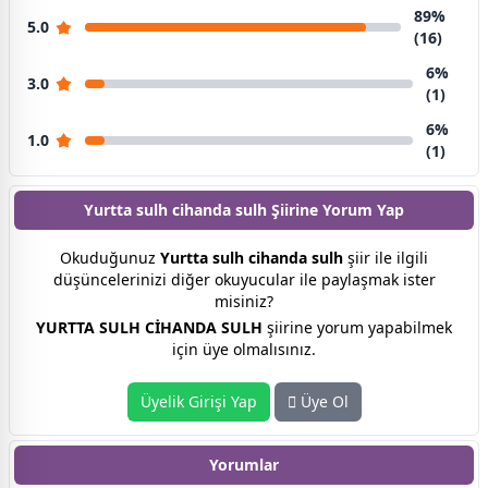
89%
5.0
(16)
6%
3.0
(1)
6%
1.0
(1)
Yurtta sulh cihanda sulh Şiirine
Yorum Yap
Okuduğunuz
Yurtta sulh cihanda sulh
şiir ile ilgili
düşüncelerinizi diğer okuyucular ile paylaşmak ister
misiniz?
YURTTA SULH CİHANDA SULH
şiirine yorum yapabilmek
için üye olmalısınız.
Üyelik Girişi Yap
Üye Ol
Yorumlar