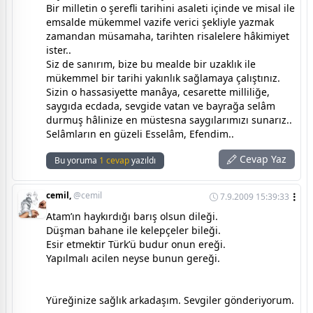
Bir milletin o şerefli tarihini asaleti içinde ve misal ile
emsalde mükemmel vazife verici şekliyle yazmak
zamandan müsamaha, tarihten risalelere hâkimiyet
ister..
Siz de sanırım, bize bu mealde bir uzaklık ile
mükemmel bir tarihi yakınlık sağlamaya çalıştınız.
Sizin o hassasiyette manâya, cesarette milliliğe,
saygıda ecdada, sevgide vatan ve bayrağa selâm
durmuş hâlinize en müstesna saygılarımızı sunarız..
Selâmların en güzeli Esselâm, Efendim..
Cevap Yaz
Bu yoruma
1 cevap
yazıldı
cemil,
@cemil
7.9.2009 15:39:33
Atam’ın haykırdığı barış olsun dileği.
Düşman bahane ile kelepçeler bileği.
Esir etmektir Türk’ü budur onun ereği.
Yapılmalı acilen neyse bunun gereği.
Yüreğinize sağlık arkadaşım. Sevgiler gönderiyorum.