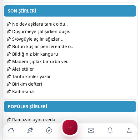
SON ŞİİRLERİ
Ne dev aşklara tanık oldu..
Düşürmeye çalışırken düşe..
S/övgüyle açılır ağızlar ..
Bütün kuşlar penceremde ö..
Bildiğiniz bir kanguru
Madem çıplak bir urba ver..
Alet ettiler
Tarihi kimler yazar
Birikim defteri
Kadın-ana
POPÜLER ŞİİRLERİ
Ramazan ayına veda
Baş öğretmen atatürk
Nene hatun'lar gerek