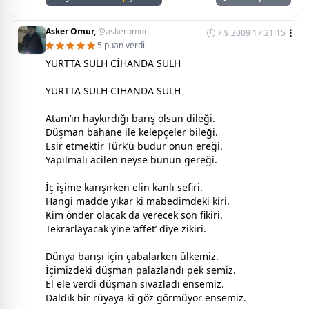
Asker Omur,
@askeromur
7.9.2009 17:21:15
5 puan verdi
YURTTA SULH CİHANDA SULH
YURTTA SULH CİHANDA SULH
Atam’ın haykırdığı barış olsun dileği.
Düşman bahane ile kelepçeler bileği.
Esir etmektir Türk’ü budur onun ereği.
Yapılmalı acilen neyse bunun gereği.
İç işime karışırken elin kanlı sefiri.
Hangi madde yıkar ki mabedimdeki kiri.
Kim önder olacak da verecek son fikiri.
Tekrarlayacak yine ’affet’ diye zikiri.
Dünya barışı için çabalarken ülkemiz.
İçimizdeki düşman palazlandı pek semiz.
El ele verdi düşman sıvazladı ensemiz.
Daldık bir rüyaya ki göz görmüyor ensemiz.