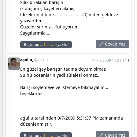
Silik bırakılan barışın
iz düşüm şikayetleri akmış
ldizelerin dibine........................İÇimden geldi ve
yazıverdim.
Güzeldi şiiriniz . Kutluyorum.
Saygılarımla....
Cevap Yaz
Bu yoruma
1 cevap
yazıldı
agullu,
@agullu
7.9.2009 17:31:14
En güzel şey barıştır, tadına doyum olmaz
Sulhü bozanların yedi sülalesi onmaz...
Barışı söylemeye ve istemeye bıkmayalım...
teşekkürler
agullu tarafından 9/7/2009 5:31:37 PM zamanında
düzenlenmiştir.
Cevap Yaz
Bu yoruma
1 cevap
yazıldı