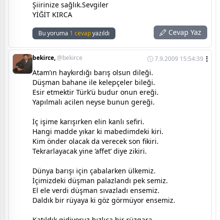
Şiirinize sağlık.Sevgiler
YİĞİT KIRCA
Cevap Yaz
Bu yoruma
1 cevap
yazıldı
bekirce,
@bekirce
7.9.2009 15:54:39
Atam’ın haykırdığı barış olsun dileği.
Düşman bahane ile kelepçeler bileği.
Esir etmektir Türk’ü budur onun ereği.
Yapılmalı acilen neyse bunun gereği.
İç işime karışırken elin kanlı sefiri.
Hangi madde yıkar ki mabedimdeki kiri.
Kim önder olacak da verecek son fikiri.
Tekrarlayacak yine ’affet’ diye zikiri.
Dünya barışı için çabalarken ülkemiz.
İçimizdeki düşman palazlandı pek semiz.
El ele verdi düşman sıvazladı ensemiz.
Daldık bir rüyaya ki göz görmüyor ensemiz.
Katıldık gidiyoruz hızlıca bir rüzgara.