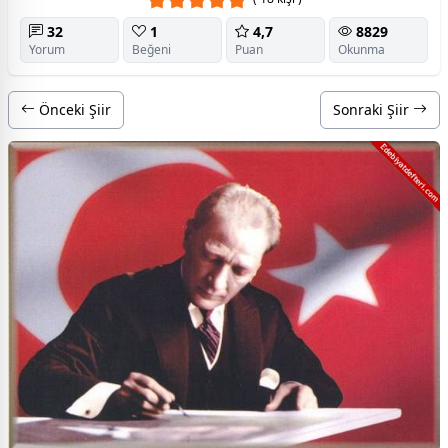
32
1
4,7
8829
Yorum
Beğeni
Puan
Okunma
Önceki Şiir
Sonraki Şiir