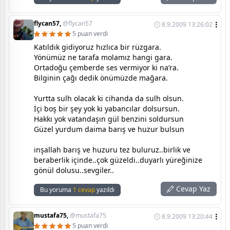
flycan57,
@flycan57
8.9.2009 13:26:02
5 puan verdi
Katıldık gidiyoruz hızlıca bir rüzgara.
Yönümüz ne tarafa molamız hangi gara.
Ortadoğu çemberde ses vermiyor ki na’ra.
Bilginin çağı dedik önümüzde mağara.
Yurtta sulh olacak ki cihanda da sulh olsun.
İçi boş bir şey yok ki yabancılar dolsursun.
Hakkı yok vatandaşın gül benzini soldursun
Güzel yurdum daima barış ve huzur bulsun
inşallah barış ve huzuru tez buluruz..birlik ve
beraberlik içinde..çok güzeldi..duyarlı yüreğinize
gönül dolusu..sevgiler..
Cevap Yaz
Bu yoruma
1 cevap
yazıldı
mustafa75,
@mustafa75
8.9.2009 13:20:44
5 puan verdi