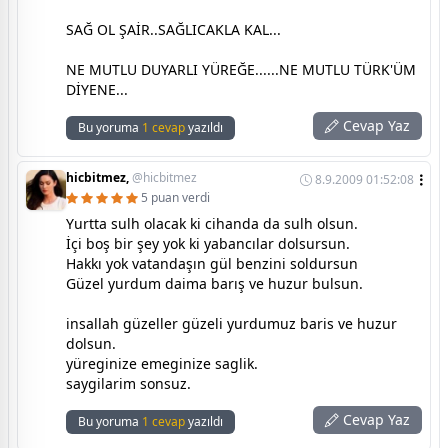
SAĞ OL ŞAİR..SAĞLICAKLA KAL...
NE MUTLU DUYARLI YÜREĞE......NE MUTLU TÜRK'ÜM
DİYENE...
Cevap Yaz
Bu yoruma
1 cevap
yazıldı
hicbitmez,
@hicbitmez
8.9.2009 01:52:08
5 puan verdi
Yurtta sulh olacak ki cihanda da sulh olsun.
İçi boş bir şey yok ki yabancılar dolsursun.
Hakkı yok vatandaşın gül benzini soldursun
Güzel yurdum daima barış ve huzur bulsun.
insallah güzeller güzeli yurdumuz baris ve huzur
dolsun.
yüreginize emeginize saglik.
saygilarim sonsuz.
Cevap Yaz
Bu yoruma
1 cevap
yazıldı