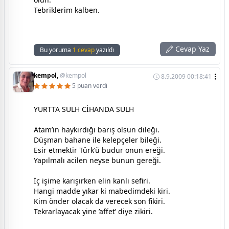
Tebriklerim kalben.
Cevap Yaz
Bu yoruma
1 cevap
yazıldı
kempol,
@kempol
8.9.2009 00:18:41
5 puan verdi
YURTTA SULH CİHANDA SULH
Atam’ın haykırdığı barış olsun dileği.
Düşman bahane ile kelepçeler bileği.
Esir etmektir Türk’ü budur onun ereği.
Yapılmalı acilen neyse bunun gereği.
İç işime karışırken elin kanlı sefiri.
Hangi madde yıkar ki mabedimdeki kiri.
Kim önder olacak da verecek son fikiri.
Tekrarlayacak yine ’affet’ diye zikiri.