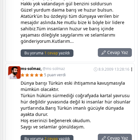
Hakkı yok vatandaşın gül benzini soldursun
Güzel yurdum daima barış ve huzur bulsun.
Atatürk'ün bu özdeyişi tüm dünyaya verilen bir
mesajdır aslında.Ne mutlu bize ki böyle bir lidere
sahibiz.Tüm insanların huzur ve barış içinde
yaşaması dileğiyle saygılarımı ve selamlarımı
gönderiyorum.Kutlarım...
Cevap Yaz
Bu yoruma
1 cevap
yazıldı
ms-solmaz,
@ms-solmaz
8.9.2009 13:28:16
5 puan verdi
Dünya barışı Türkün eski ihtişamına kavuşmasıyla
mümkün olacaktır.
Türkün hüküm sürmediği coğrafyada kartal yavrusu
hür değildir yuvasında değil ki insanlar hür olsunlar
yurtlarında.Barış Türkün imanlı gücüyle dünyada
ayakta durur.
Hoş eserinizi beğenerek okudum.
Saygı ve selamlar gönüldaşım.
Cevap Yaz
Bu yoruma
2 cevap
yazıldı