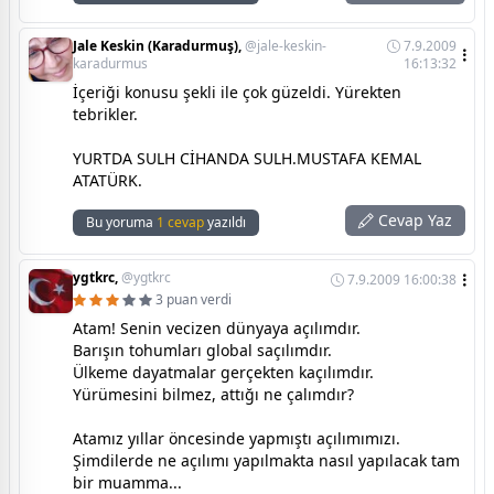
Jale Keskin (Karadurmuş),
@jale-keskin-
7.9.2009
karadurmus
16:13:32
İçeriği konusu şekli ile çok güzeldi. Yürekten
tebrikler.
YURTDA SULH CİHANDA SULH.MUSTAFA KEMAL
ATATÜRK.
Cevap Yaz
Bu yoruma
1 cevap
yazıldı
ygtkrc,
@ygtkrc
7.9.2009 16:00:38
3 puan verdi
Atam! Senin vecizen dünyaya açılımdır.
Barışın tohumları global saçılımdır.
Ülkeme dayatmalar gerçekten kaçılımdır.
Yürümesini bilmez, attığı ne çalımdır?
Atamız yıllar öncesinde yapmıştı açılımımızı.
Şimdilerde ne açılımı yapılmakta nasıl yapılacak tam
bir muamma...