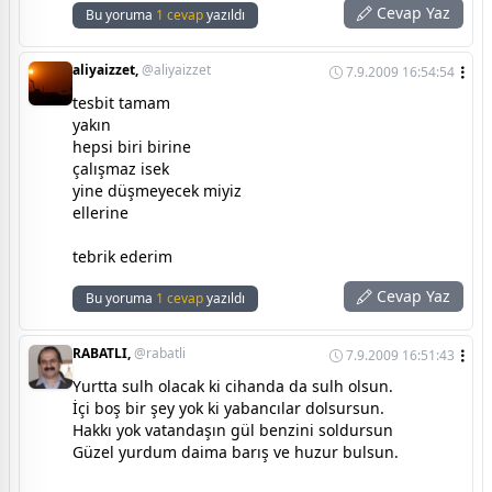
Cevap Yaz
Bu yoruma
1 cevap
yazıldı
aliyaizzet,
@aliyaizzet
7.9.2009 16:54:54
tesbit tamam
yakın
hepsi biri birine
çalışmaz isek
yine düşmeyecek miyiz
ellerine
tebrik ederim
Cevap Yaz
Bu yoruma
1 cevap
yazıldı
RABATLI,
@rabatli
7.9.2009 16:51:43
Yurtta sulh olacak ki cihanda da sulh olsun.
İçi boş bir şey yok ki yabancılar dolsursun.
Hakkı yok vatandaşın gül benzini soldursun
Güzel yurdum daima barış ve huzur bulsun.