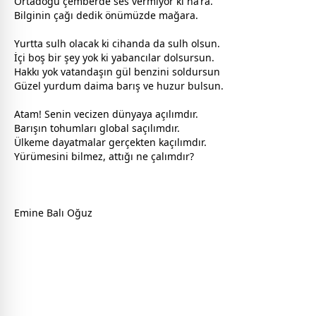
Ortadoğu çemberde ses vermiyor ki na’ra.
Bilginin çağı dedik önümüzde mağara.
Yurtta sulh olacak ki cihanda da sulh olsun.
İçi boş bir şey yok ki yabancılar dolsursun.
Hakkı yok
vatan
daşın
gül
benzini soldursun
Güzel yurdum daima
barış
ve huzur bulsun.
Atam! Senin vecizen
dünya
ya açılımdır.
Barışın tohumları global saçılımdır.
Ülkeme dayatmalar gerçekten kaçılımdır.
Yürümesini bilmez, attığı ne çalımdır?
Emine Balı Oğuz