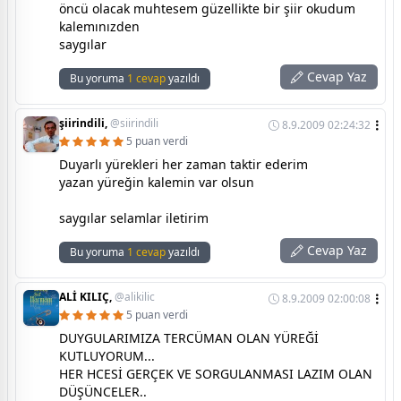
öncü olacak muhtesem güzellikte bir şiir okudum
kalemınızden
saygılar
Cevap Yaz
Bu yoruma
1 cevap
yazıldı
şiirindili,
@siirindili
8.9.2009 02:24:32
5 puan verdi
Duyarlı yürekleri her zaman taktir ederim
yazan yüreğin kalemin var olsun
saygılar selamlar iletirim
Cevap Yaz
Bu yoruma
1 cevap
yazıldı
ALİ KILIÇ,
@alikilic
8.9.2009 02:00:08
5 puan verdi
DUYGULARIMIZA TERCÜMAN OLAN YÜREĞİ
KUTLUYORUM...
HER HCESİ GERÇEK VE SORGULANMASI LAZIM OLAN
DÜŞÜNCELER..