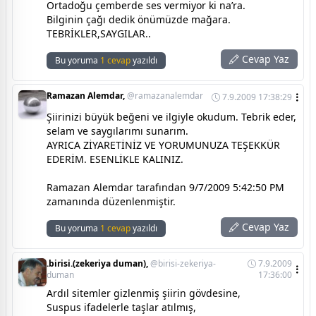
Ortadoğu çemberde ses vermiyor ki na’ra.
Bilginin çağı dedik önümüzde mağara.
TEBRİKLER,SAYGILAR..
Cevap Yaz
Bu yoruma
1 cevap
yazıldı
Ramazan Alemdar,
@ramazanalemdar
7.9.2009 17:38:29
Şiirinizi büyük beğeni ve ilgiyle okudum. Tebrik eder,
selam ve saygılarımı sunarım.
AYRICA ZİYARETİNİZ VE YORUMUNUZA TEŞEKKÜR
EDERİM. ESENLİKLE KALINIZ.
Ramazan Alemdar tarafından 9/7/2009 5:42:50 PM
zamanında düzenlenmiştir.
Cevap Yaz
Bu yoruma
1 cevap
yazıldı
.birisi.(zekeriya duman),
@birisi-zekeriya-
7.9.2009
duman
17:36:00
Ardıl sitemler gizlenmiş şiirin gövdesine,
Suspus ifadelerle taşlar atılmış,