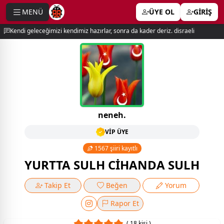
MENÜ
ÜYE OL
GİRİŞ
e menu
Kendi geleceğimizi kendimiz hazırlar, sonra da kader deriz. disraeli
neneh.
VİP ÜYE
1567 şiiri kayıtlı
YURTTA SULH CİHANDA SULH
Takip Et
Beğen
Yorum
Rapor Et
( 18 kişi )