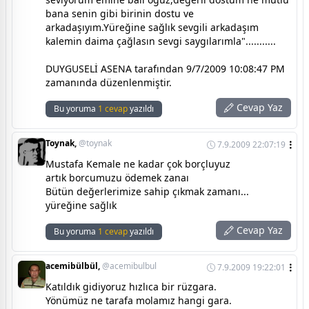
bana senin gibi birinin dostu ve
arkadaşıyım.Yüreğine sağlık sevgili arkadaşım
kalemin daima çağlasın sevgi saygılarımla"...........
DUYGUSELİ ASENA tarafından 9/7/2009 10:08:47 PM
zamanında düzenlenmiştir.
Cevap Yaz
Bu yoruma
1 cevap
yazıldı
Toynak,
@toynak
7.9.2009 22:07:19
Mustafa Kemale ne kadar çok borçluyuz
artık borcumuzu ödemek zanaı
Bütün değerlerimize sahip çıkmak zamanı...
yüreğine sağlık
Cevap Yaz
Bu yoruma
1 cevap
yazıldı
acemibülbül,
@acemibulbul
7.9.2009 19:22:01
Katıldık gidiyoruz hızlıca bir rüzgara.
Yönümüz ne tarafa molamız hangi gara.