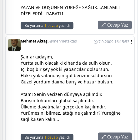
YAZAN VE DÜŞÜNEN YÜREĞE SAĞLIK...ANLAMLI
DİZELERDİ...RABATLI
Cevap Yaz
Bu yoruma
1 cevap
yazıldı
Mehmet Aktaş,
@mehmetaktas
7.9.2009 16:15:53
Şair arkadaşım,
Yurtta sulh olacak ki cihanda da sulh olsun.
İçi boş bir şey yok ki yabancılar dolsursun.
Hakkı yok vatandaşın gül benzini soldursun
Güzel yurdum daima barış ve huzur bulsun.
Atam! Senin vecizen dünyaya açılımdır.
Barışın tohumları global saçılımdır.
Ülkeme dayatmalar gerçekten kaçılımdır.
Yürümesini bilmez, attığı ne çalımdır? Yüreğine
sağlık.Esen kalın...
Cevap Yaz
Bu yoruma
1 cevap
yazıldı