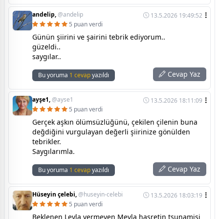
andelip,
@andelip
13.5.2026 19:49:52
5 puan verdi
Günün şiirini ve şairini tebrik ediyorum..
güzeldi..
saygılar..
Cevap Yaz
Bu yoruma
1 cevap
yazıldı
ayşe1,
@ayse1
13.5.2026 18:11:09
5 puan verdi
Gerçek aşkın ölümsüzlüğünü, çekilen çilenin buna
değdiğini vurgulayan değerli şiirinize gönülden
tebrikler.
Saygılarımla.
Cevap Yaz
Bu yoruma
1 cevap
yazıldı
Hüseyin çelebi,
@huseyin-celebi
13.5.2026 18:03:19
5 puan verdi
Beklenen Leyla vermeyen Mevla hasretin tsunamisi