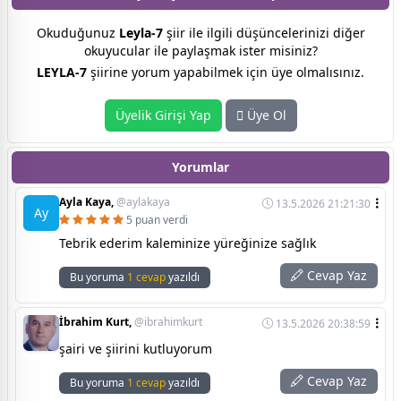
Okuduğunuz
Leyla-7
şiir ile ilgili düşüncelerinizi diğer
okuyucular ile paylaşmak ister misiniz?
LEYLA-7
şiirine yorum yapabilmek için üye olmalısınız.
Üyelik Girişi Yap
Üye Ol
Yorumlar
Ayla Kaya,
@aylakaya
13.5.2026 21:21:30
Ay
5 puan verdi
Tebrik ederim kaleminize yüreğinize sağlık
Cevap Yaz
Bu yoruma
1 cevap
yazıldı
İbrahim Kurt,
@ibrahimkurt
13.5.2026 20:38:59
şairi ve şiirini kutluyorum
Cevap Yaz
Bu yoruma
1 cevap
yazıldı