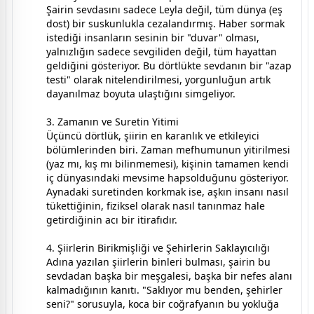
Şairin sevdasını sadece Leyla değil, tüm dünya (eş
dost) bir suskunlukla cezalandırmış. Haber sormak
istediği insanların sesinin bir "duvar" olması,
yalnızlığın sadece sevgiliden değil, tüm hayattan
geldiğini gösteriyor. Bu dörtlükte sevdanın bir "azap
testi" olarak nitelendirilmesi, yorgunluğun artık
dayanılmaz boyuta ulaştığını simgeliyor.
3. Zamanın ve Suretin Yitimi
Üçüncü dörtlük, şiirin en karanlık ve etkileyici
bölümlerinden biri. Zaman mefhumunun yitirilmesi
(yaz mı, kış mı bilinmemesi), kişinin tamamen kendi
iç dünyasındaki mevsime hapsolduğunu gösteriyor.
Aynadaki suretinden korkmak ise, aşkın insanı nasıl
tükettiğinin, fiziksel olarak nasıl tanınmaz hale
getirdiğinin acı bir itirafıdır.
4. Şiirlerin Birikmişliği ve Şehirlerin Saklayıcılığı
Adına yazılan şiirlerin binleri bulması, şairin bu
sevdadan başka bir meşgalesi, başka bir nefes alanı
kalmadığının kanıtı. "Saklıyor mu benden, şehirler
seni?" sorusuyla, koca bir coğrafyanın bu yokluğa