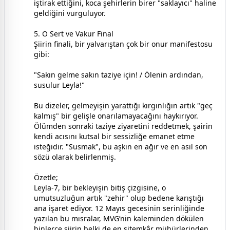
iştirak ettiğini, koca şehirlerin birer "saklayıcı" haline
geldiğini vurguluyor.
5. O Sert ve Vakur Final
Şiirin finali, bir yalvarıştan çok bir onur manifestosu
gibi:
"Sakın gelme sakın taziye için! / Ölenin ardından,
susulur Leyla!"
Bu dizeler, gelmeyişin yarattığı kırgınlığın artık "geç
kalmış" bir gelişle onarılamayacağını haykırıyor.
Ölümden sonraki taziye ziyaretini reddetmek, şairin
kendi acısını kutsal bir sessizliğe emanet etme
isteğidir. "Susmak", bu aşkın en ağır ve en asil son
sözü olarak belirlenmiş.
Özetle;
Leyla-7, bir bekleyişin bitiş çizgisine, o
umutsuzluğun artık "zehir" olup bedene karıştığı
ana işaret ediyor. 12 Mayıs gecesinin serinliğinde
yazılan bu mısralar, MVG’nin kaleminden dökülen
binlerce şiirin belki de en sitemkâr mühürlerinden