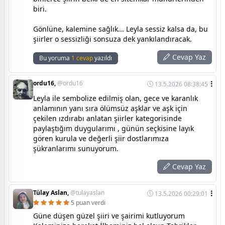
biri.
Gönlüne, kalemine sağlık... Leyla sessiz kalsa da, bu
şiirler o sessizliği sonsuza dek yankılandıracak.
Cevap Yaz
Bu yoruma
1 cevap
yazıldı
ordu16,
@ordu16
13.5.2026 08:38:45
Leyla ile sembolize edilmiş olan, gece ve karanlık
anlamının yanı sıra ölümsüz aşklar ve aşk için
çekilen ızdırabı anlatan şiirler kategorisinde
paylaştığım duygularımı , günün seçkisine layık
gören kurula ve değerli şiir dostlarımıza
şükranlarımı sunuyorum.
Cevap Yaz
Tülay Aslan,
@tulayaslan
13.5.2026 00:29:01
5 puan verdi
Güne düşen güzel şiiri ve şairimi kutluyorum