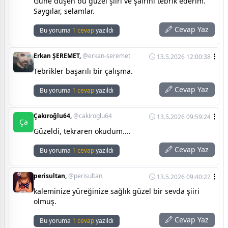
Güne düşen bu güzel şiiri ve şairini tebrik ederim.
Saygılar, selamlar.
Cevap Yaz
Bu yoruma
1 cevap
yazıldı
Erkan ŞEREMET,
@erkan-seremet
13.5.2026 12:00:38
Tebrikler başarılı bir çalışma.
Cevap Yaz
Bu yoruma
1 cevap
yazıldı
Çakıroğlu64,
@cakiroglu64
13.5.2026 09:59:24
Ça
Güzeldi, tekraren okudum....
Cevap Yaz
Bu yoruma
1 cevap
yazıldı
perisultan,
@perisultan
13.5.2026 09:40:22
kaleminize yüreğinize sağlık güzel bir sevda şiiri
olmuş.
Cevap Yaz
Bu yoruma
1 cevap
yazıldı