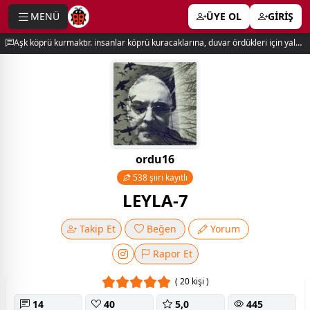
MENÜ
ÜYE OL
GİRİŞ
e menu
Aşk köprü kurmaktır. insanlar köprü kuracaklarına, duvar ördükleri için yalnız kalırlar. newton
ordu16
538 şiiri kayıtlı
LEYLA-7
Takip Et
Beğen
Yorum
Rapor Et
( 20 kişi )
14
40
5,0
445