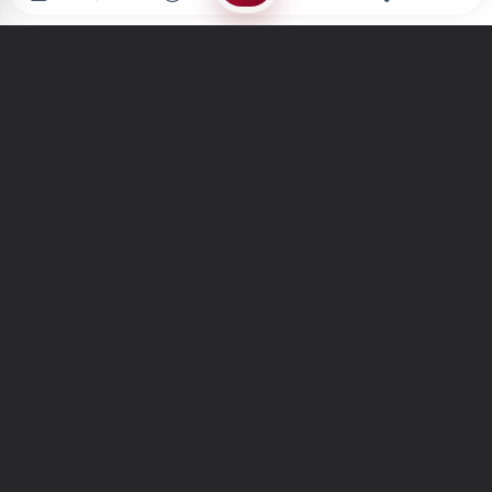
Türkiye'nin en büyük kültür sanat platformu
MENÜLER
Anasayfa
Keşfet
Şiirler
Hikayeler
Yazılar
İletiler
Forum
Nedir?
Ara
SİTE
Hakkımızda
İletişim