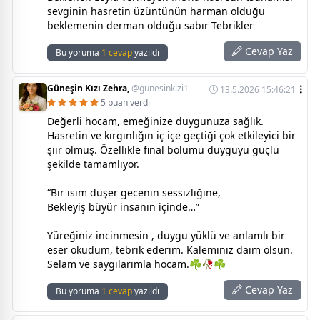
sevginin hasretin üzüntünün harman olduğu
beklemenin derman olduğu sabır Tebrikler
Cevap Yaz
Bu yoruma
1 cevap
yazıldı
Güneşin Kızı Zehra,
@gunesinkizi1
13.5.2026 15:46:21
5 puan verdi
Değerli hocam, emeğinize duygunuza sağlık.
Hasretin ve kırgınlığın iç içe geçtiği çok etkileyici bir
şiir olmuş. Özellikle final bölümü duyguyu güçlü
şekilde tamamlıyor.
“Bir isim düşer gecenin sessizliğine,
Bekleyiş büyür insanın içinde…”
Yüreğiniz incinmesin , duygu yüklü ve anlamlı bir
eser okudum, tebrik ederim. Kaleminiz daim olsun.
Selam ve saygılarımla hocam.☘🥀☘
Cevap Yaz
Bu yoruma
1 cevap
yazıldı