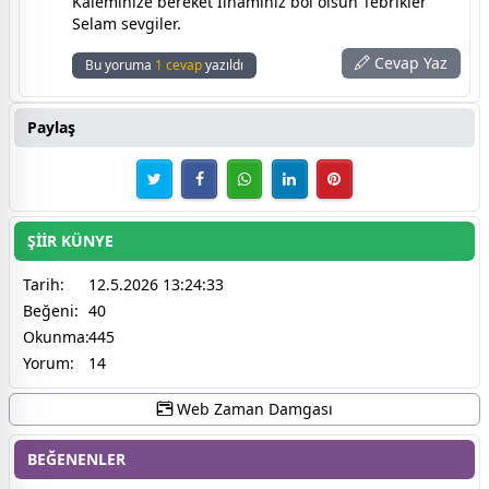
Kaleminize bereket İlhaminiz bol olsun Tebrikler
Selam sevgiler.
Cevap Yaz
Bu yoruma
1 cevap
yazıldı
Paylaş
ŞİİR KÜNYE
Tarih:
12.5.2026 13:24:33
Beğeni:
40
Okunma:
445
Yorum:
14
Web Zaman Damgası
BEĞENENLER