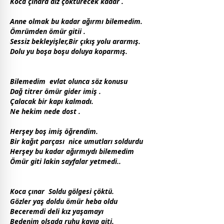
Koca çınara diz çöktürecek kadar .
Anne olmak bu kadar ağırmı bilemedim.
Ömrümden ömür gitii .
Sessiz bekleyişler,Bir çıkış yolu ararmış.
Dolu yu boşa boşu doluya koparmış.
Bilemedim evlat olunca söz konusu
Dağ titrer ömür gider imiş .
Çalacak bir kapı kalmadı.
Ne hekim nede
dost
.
Herşey boş imiş öğrendim.
Bir kağıt parçası nice umutları soldurdu
Herşey bu kadar ağırmıydı bilemedim
Ömür giti lakin sayfalar yetmedi..
Koca çınar Soldu gölgesi çöktü.
Gözler yaş doldu ömür heba oldu
Beceremdi deli kız yaşamayı
Bedenim olsada ruhu kayıp giti.