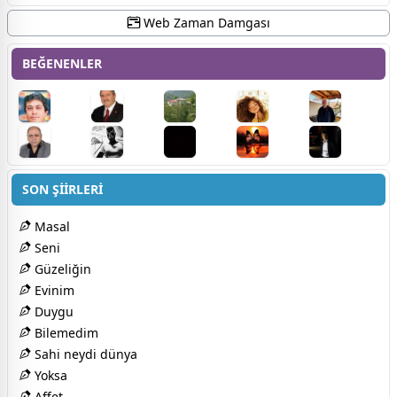
Web Zaman Damgası
BEĞENENLER
SON ŞİİRLERİ
Masal
Seni
Güzeliğin
Evinim
Duygu
Bilemedim
Sahi neydi dünya
Yoksa
Affet