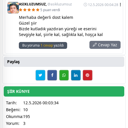
ASIKLUZUMSUZ,
@asikluzumsuz
12.5.2026 00:04:28
5 puan verdi
Merhaba değerli dost kalem
Güzel şiir
Bizde kutladık yazdıran yüreği ve eserini
Sevgiyle kal, şiirle kal, sağlıkla kal, hoşça kal
Cevap Yaz
Bu yoruma
1 cevap
yazıldı
Paylaş
ŞİİR KÜNYE
Tarih:
12.5.2026 00:03:34
Beğeni:
10
Okunma:
195
Yorum:
3