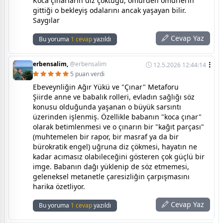
Koca çınarların diz çöktüğü, ömürden ömürlerin
gittiği o bekleyiş odalarını ancak yaşayan bilir.
Saygılar
Cevap Yaz
Bu yoruma
1 cevap
yazıldı
erbensalim,
@erbensalim
12.5.2026 12:44:14
5 puan verdi
Ebeveynliğin Ağır Yükü ve "Çınar" Metaforu
Şiirde anne ve babalık rolleri, evladın sağlığı söz
konusu olduğunda yaşanan o büyük sarsıntı
üzerinden işlenmiş. Özellikle babanın "koca çınar"
olarak betimlenmesi ve o çınarın bir "kağıt parçası"
(muhtemelen bir rapor, bir masraf ya da bir
bürokratik engel) uğruna diz çökmesi, hayatın ne
kadar acımasız olabileceğini gösteren çok güçlü bir
imge. Babanın dağı yüklenip de söz etmemesi,
geleneksel metanetle çaresizliğin çarpışmasını
harika özetliyor.
Cevap Yaz
Bu yoruma
1 cevap
yazıldı