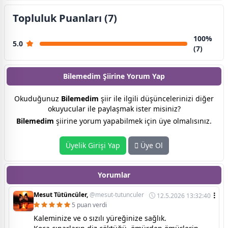
Topluluk Puanları (7)
100%
5.0
(7)
Bilemedim Şiirine
Yorum Yap
Okuduğunuz
Bilemedim
şiir ile ilgili düşüncelerinizi diğer
okuyucular ile paylaşmak ister misiniz?
Bilemedim
şiirine yorum yapabilmek için üye olmalısınız.
Üyelik Girişi Yap
Üye Ol
Yorumlar
Mesut Tütüncüler,
@mesut-tutunculer
12.5.2026 13:32:40
5 puan verdi
Kaleminize ve o sızılı yüreğinize sağlık.