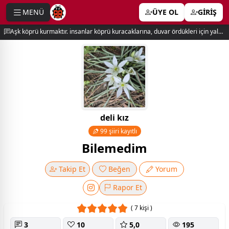
MENÜ
ÜYE OL
GİRİŞ
e menu
Aşk köprü kurmaktır. insanlar köprü kuracaklarına, duvar ördükleri için yalnız kalırlar. newton
deli kız
99 şiiri kayıtlı
Bilemedim
Takip Et
Beğen
Yorum
Rapor Et
( 7 kişi )
3
10
5,0
195