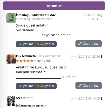
Yorumlar
İsmailoğlu Mustafa YILMAZ,
28.2.2018
@ismailoglumustafayilmaz
10:41:41
Şiirde güzel anlatım...
Siir şahane...
.......................... saygı ve selamlar.
Cevap Yaz
Bu yoruma
1 cevap
yazıldı
Işık Mehmetali,
@isikmehmetali
14.2.2018 21:25:36
5 puan verdi
Anlatımı ve kurgusu güzel şiridi
Kalemin susmasın
_______________________________Selamlar
Cevap Yaz
Bu yoruma
1 cevap
yazıldı
özer,
@ozer1
14.2.2018 09:16:05
tükenmesin ümidin..