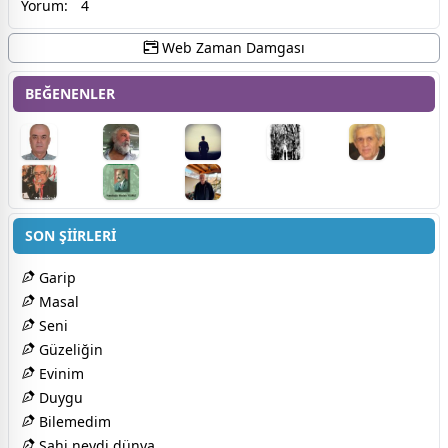
Yorum:
4
Web Zaman Damgası
BEĞENENLER
SON ŞİİRLERİ
Garip
Masal
Seni
Güzeliğin
Evinim
Duygu
Bilemedim
Sahi neydi dünya