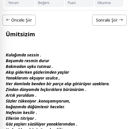
Yorum
Beğeni
Puan
Okunma
Önceki Şiir
Sonraki Şiir
Ümitsizim
Kulağımda sessin .
Başumda resmin durur
Bakmadan
uyku
tutmaz .
Akıp giderken gözlerimden yaşlar
Yanaklarımı okşuyor usulca ,
Her damlada benden bir parça alıp götürüyor uzaklara.
Zindan
dünya
mda hıçkırıklara bürünürüm .
Artık yoruldum .
Sözler tükeniyor .konuşamıyorum,
boğazımda düğümlenir
hece
ler.
Nefesim kesilir .
Ellerim titriyor .
Göz yaşları süzülüyor yanaklarımdan .