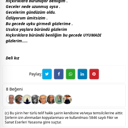
Hıçkırıklara bürünüyor benliğim .
Geceler nede uzunmuş oysa .
Gecelerim
gündüz
üm oldu.
Özlüyorum ümitsizim .
Bu
gece
de
uyku
girmedi gözlerime .
Usulca yaşlara büründü gözlerim
Hıçkırıklara büründü benliğim bu
gece
de UYUMADI
gözlerim.....
Deli kız
Paylaş:
8 Beğeni
(c) Bu şiirin her türlü telif hakkı şairin kendisine ve/veya temsilcilerine aittir.
Şiirlerin izin alınmadan kopyalanması ve kullanılması 5846 sayılı Fikir ve
Sanat Eserleri Yasasına göre suçtur.