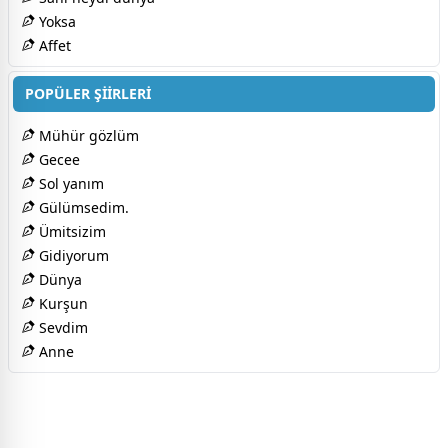
Yoksa
Affet
POPÜLER ŞİİRLERİ
Mühür gözlüm
Gecee
Sol yanım
Gülümsedim.
Ümitsizim
Gidiyorum
Dünya
Kurşun
Sevdim
Anne