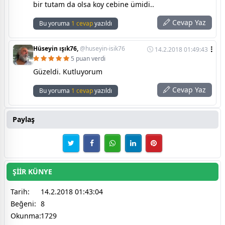
bir tutam da olsa koy cebine ümidi..
Cevap Yaz
Bu yoruma
1 cevap
yazıldı
Hüseyin ışık76,
@huseyin-isik76
14.2.2018 01:49:43
5 puan verdi
Güzeldi. Kutluyorum
Cevap Yaz
Bu yoruma
1 cevap
yazıldı
Paylaş
ŞİİR KÜNYE
Tarih:
14.2.2018 01:43:04
Beğeni:
8
Okunma:
1729