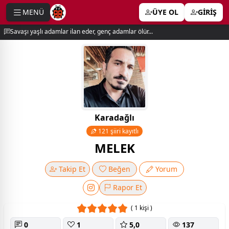
MENÜ
ÜYE OL
GİRİŞ
e menu
Savaşı yaşlı adamlar ilan eder, genç adamlar ölür...
Karadağlı
121 şiiri kayıtlı
MELEK
Takip Et
Beğen
Yorum
Rapor Et
( 1 kişi )
0
1
5,0
137