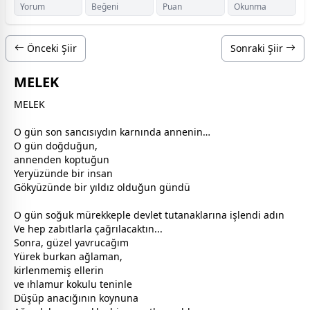
Yorum
Beğeni
Puan
Okunma
Önceki Şiir
Sonraki Şiir
MELEK
MELEK
O gün son sancısıydın karnında
anne
nin…
O gün doğduğun,
anne
nden koptuğun
Yeryüzünde bir insan
Gökyüzünde bir
yıldız
olduğun gündü
O gün soğuk mürekkeple devlet tutanaklarına işlendi adın
Ve hep zabıtlarla çağrılacaktın...
Sonra, güzel yavrucağım
Yürek burkan ağlaman,
kirlenmemiş ellerin
ve ıhlamur kokulu teninle
Düşüp anacığının koynuna