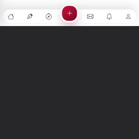
Türkiye'nin en büyük kültür sanat platformu
MENÜLER
Anasayfa
Keşfet
Şiirler
Hikayeler
Yazılar
İletiler
Forum
Nedir?
Ara