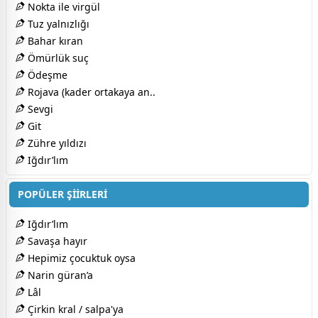
Nokta ile virgül
Tuz yalnızlığı
Bahar kıran
Ömürlük suç
Ödeşme
Rojava (kader ortakaya an..
Sevgi
Git
Zühre yıldızı
Iğdır’lım
POPÜLER ŞİİRLERİ
Iğdır’lım
Savaşa hayır
Hepimiz çocuktuk oysa
Narin güran’a
Lâl
Çirkin kral / salpa'ya