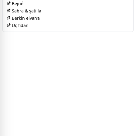
Bejné
Sabra & şatilla
Berkin elvan’a
Üç fidan