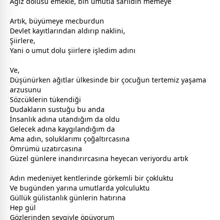
Ağız dolusu emekle, bin umutla sarıldın memeye
Artık, büyümeye mecburdun
Devlet kayıtlarından aldırıp naklini,
Şiirlere,
Yani o umut dolu şiirlere işledim adını
Ve,
Düşünürken ağıtlar ülkesinde bir çocuğun tertemiz yaşama
arzusunu
Sözcüklerin tükendiği
Dudakların sustuğu bu anda
İnsanlık adına utandığım da oldu
Gelecek adına kaygılandığım da
Ama adın, soluklarımı çoğaltırcasına
Ömrümü uzatırcasına
Güzel günlere inandırırcasına heyecan veriyordu artık
Adın medeniyet kentlerinde görkemli bir çokluktu
Ve bugünden yarına umutlarda yolculuktu
Güllük
gül
istanlık günlerin hatırına
Hep
gül
Gözlerinden
sevgi
yle öpüyorum