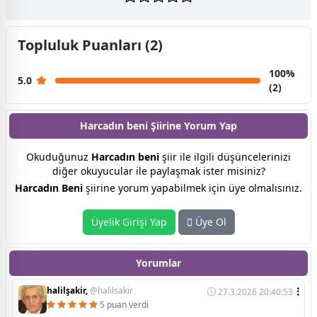
Topluluk Puanları (2)
100%
5.0
(2)
Harcadın beni Şiirine
Yorum Yap
Okuduğunuz
Harcadın beni
şiir ile ilgili düşüncelerinizi
diğer okuyucular ile paylaşmak ister misiniz?
Harcadın Beni
şiirine yorum yapabilmek için üye olmalısınız.
Üyelik Girişi Yap
Üye Ol
Yorumlar
halilşakir,
@halilsakir
27.3.2026 20:40:53
5 puan verdi