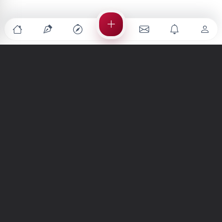
Türkiye'nin en büyük kültür sanat platformu
MENÜLER
Anasayfa
Keşfet
Şiirler
Hikayeler
Yazılar
İletiler
Forum
Nedir?
Ara