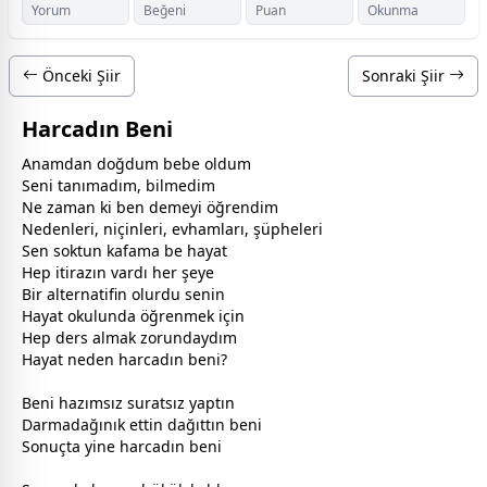
Yorum
Beğeni
Puan
Okunma
Önceki Şiir
Sonraki Şiir
Harcadın Beni
Anamdan doğdum bebe oldum
Seni tanımadım, bilmedim
Ne
zaman
ki ben demeyi öğrendim
Nedenleri, niçinleri, evhamları, şüpheleri
Sen soktun kafama be hayat
Hep itirazın vardı her şeye
Bir alternatifin olurdu senin
Hayat okulunda öğrenmek için
Hep ders almak zorundaydım
Hayat neden harcadın beni?
Beni hazımsız suratsız yaptın
Darmadağınık ettin dağıttın beni
Sonuçta yine harcadın beni