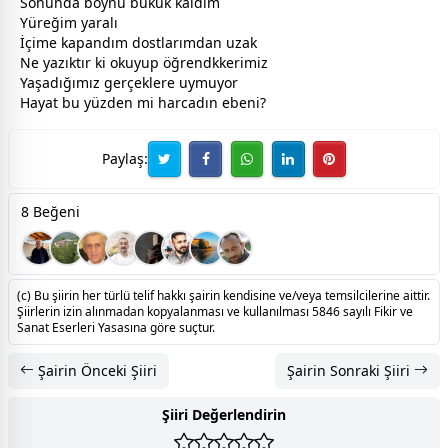
Sonunda boynu bükük kaldım
Yüreğim yaralı
İçime kapandım
dost
larımdan uzak
Ne yazıktır ki okuyup öğrendkkerimiz
Yaşadığımız gerçeklere uymuyor
Hayat bu yüzden mi harcadın ebeni?
Paylaş:
8 Beğeni
(c) Bu şiirin her türlü telif hakkı şairin kendisine ve/veya temsilcilerine aittir.
Şiirlerin izin alınmadan kopyalanması ve kullanılması 5846 sayılı Fikir ve
Sanat Eserleri Yasasına göre suçtur.
Şairin Önceki Şiiri
Şairin Sonraki Şiiri
Şiiri Değerlendirin