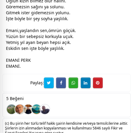
Oğlun kızın bilmez olur halini.
Göremezsin sağını ya solunu.
Gitmek ister gidemezsin yolunu.
İşte böyle bir şey soyha yaşlılık.
Emani,yaşlandın sen,ömrün göçük.
Yüzün bir sebepsiz korkuyla uçuk.
Yetmiş yıl ayan beyan hepsi açık.
Eskidin sen işte böyle yaşlılık.
EMANİ PERK
EMANİ.
Paylaş:
5 Beğeni
(c) Bu şiirin her türlü telif hakkı şairin kendisine ve/veya temsilcilerine aittir.
Şiirlerin izin alınmadan kopyalanması ve kullanılması 5846 sayılı Fikir ve
Sanat Eserleri Yasasına göre suçtur.