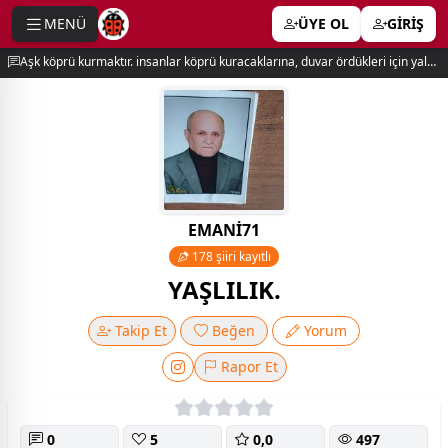
MENÜ
ÜYE OL
GİRİŞ
e menu
Aşk köprü kurmaktır. insanlar köprü kuracaklarına, duvar ördükleri için yalnız kalırlar. newton
EMANİ71
178 şiiri kayıtlı
YAŞLILIK.
Takip Et
Beğen
Yorum
Rapor Et
0
5
0,0
497