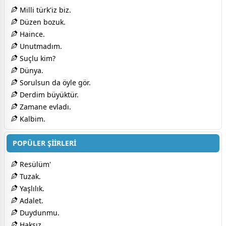
Milli türk'iz biz.
Düzen bozuk.
Haince.
Unutmadım.
Suçlu kim?
Dünya.
Sorulsun da öyle gör.
Derdim büyüktür.
Zamane evladı.
Kalbim.
POPÜLER ŞİİRLERİ
Resülüm'
Tuzak.
Yaşlılık.
Adalet.
Duydunmu.
Haksız.