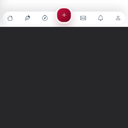
Türkiye'nin en büyük kültür sanat platformu
MENÜLER
Anasayfa
Keşfet
Şiirler
Hikayeler
Yazılar
İletiler
Forum
Nedir?
Ara