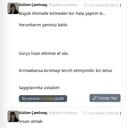
Gülüm Çamlısoy,
@gulum-camlisoy
13.4.2026 20:58:21
Büyük ihtimalle bilmeden bir hata yaptım ki...
Yorumlarım yanıtsız kaldı.
Sürçü lisan ettimse af ola.
Kırmaktansa kırılmayı tercih etmişimdir bir ömür
Saygılarımla üstadım
Cevap Yaz
Bu yoruma
4 cevap
yazıldı
Gülüm Çamlısoy,
@gulum-camlisoy
13.4.2026 17:05:58
İnsan olmak