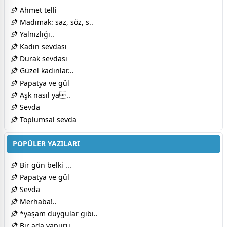
Ahmet telli
Madımak: saz, söz, s..
Yalnızlığı..
Kadın sevdası
Durak sevdası
Güzel kadınlar...
Papatya ve gül
Aşk nasıl ya..
Sevda
Toplumsal sevda
POPÜLER YAZILARI
Bir gün belki ...
Papatya ve gül
Sevda
Merhaba!..
*yaşam duygular gibi..
Bir ada vapuru