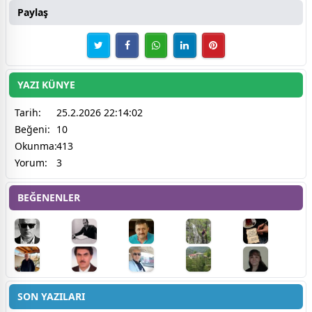
Paylaş
YAZI KÜNYE
Tarih:
25.2.2026 22:14:02
Beğeni:
10
Okunma:
413
Yorum:
3
BEĞENENLER
SON YAZILARI