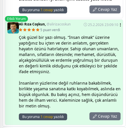
Cevap Yaz
Bu yoruma
1 cevap
yazıldı
Etkili Yorum
Ali Rıza Coşkun,
@alirizacoskun
25.2.2026 23:09:10
5 puan verdi
Çok güzel bir yazı olmuş. “İnsan olmak” üzerine
yaptığınız bu içten ve derin anlatım, gerçekten
hayatın özünü hatırlatıyor. Sahip olunan unvanların,
malların, sıfatların ötesinde; merhamet, dürüstlük,
alçakgönüllülük ve erdemle yoğrulmuş bir duruşun
en değerli kimlik olduğunu çok etkileyici bir şekilde
ifade etmişsiniz.
İnsanların yüzlerine değil ruhlarına bakabilmek,
birlikte yaşama sanatına katkı koyabilmek, aslında en
büyük olgunluk. Bu bakış açınız, hem düşündürücü
hem de ilham verici. Kaleminize sağlık, çok anlamlı
bir metin olmuş.
Cevap Yaz
Bu yoruma
1 cevap
yazıldı