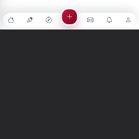
Türkiye'nin en büyük kültür sanat platformu
MENÜLER
Anasayfa
Keşfet
Şiirler
Hikayeler
Yazılar
İletiler
Forum
Nedir?
Ara