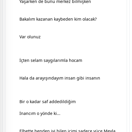
Yaşarken de bunu merkez bilmişken
Bakalım kazanan kaybeden kim olacak?
Var olunuz
İçten selam saygılarımla hocam
Hala da arayışındayım insan gibi insanın
Bir o kadar saf addedildiğim
İnancım o yönde ki...
Elbette benden iyi bilen içimi sadece yüce Mevla