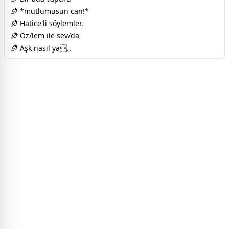
*mutlumusun can!*
Hatice'li söylemler.
Öz/lem ile sev/da
Aşk nasıl ya..