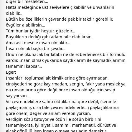
diğer bir meslekten...
Hatta mesleğinde üst seviyelere çıkabilir ve unvanların
olabilir…
Bütün bu özelliklerin çevrende pek bir takdir görebilir,
övgüler alabilirsin…
Tüm bunlar iyidir hoştur, güzeldir…
Büyüklerin dediği gibi adam bile olabilirsin.
Ama asıl mesele insan olmaktır…
İnsan olmak başka bir şeydir…
Onun ne okunacak bir kitabı ne de ezberlenecek bir formülü
vardır. İnsan olmak yukarıda saydıklarım ile saymadıklarımın
tamamını kapsar…
Eğer;
İnsanları toplumsal alt kimliklerine göre ayırmadan,
cinsiyetlerine göre kayırmadan, zengin, fakir yada meslek ya
da unvanlarına göre değil önce insan olduğu için sevip
sayıyorsan…
Ve çevrendekilere sahip olduklarına göre değil, (seninle
paylaşmamış olsa bile çevresindekilerle…) paylaştıklarına
göre önem, değer ve anlam verebiliyorsan.
Verdiğin sözü tutuyor ve özün ile sözün birbirini
tamamlıyorsa, iyi niyetli, samimi, merhametli, dürüst ve
alçak gönüllü isen insan olmaya başladın demektir.