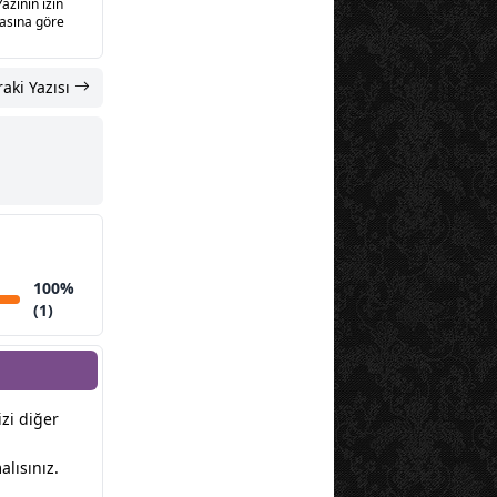
Yazının izin
sasına göre
aki Yazısı
100%
(1)
izi diğer
lısınız.