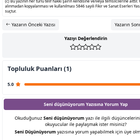
(c) Bu yazının her türlü telif hakkı şairin kendisine ve/veya temsilcilerine aittir. 
alınmadan kopyalanması ve kullanılması 5846 sayılı Fikir ve Sanat Eserleri Ya
suçtur.
Yazarın Önceki Yazısı
Yazarın Sonr
Yazıyı Değerlendirin
Topluluk Puanları (1)
5.0
Seni düşünüyorum Yazısına
Yorum Yap
Okuduğunuz
Seni düşünüyorum
yazı ile ilgili düşüncelerin
okuyucular ile paylaşmak ister misiniz?
Seni Düşünüyorum
yazısına yorum yapabilmek için üye olma