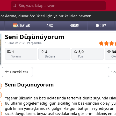
aklarına, duvar ördükleri için yalnız kalırlar. newton
KİTAPLAR
AKIŞ
FORUM
NEDİR?
Seni Düşünüyorum
13 Kasım 2025 Perşembe
1
4
5,0
34
Yorum
Beğeni
Puan
Ok
Önceki Yazı
So
Seni Düşünüyorum
Yaşanır ülkemin en batı noktasında tertemiz deniz suyunda ısla
bulut
ların gölgelemediği gün sıcaklığının baskısından dolayı 
gizli liman yamaçlarındaki gölgelikte gün batışını seyrediyorum.
sıcak duygularım,
beyaz
asil
sevda
larımla gözlerimi dikmiş en u