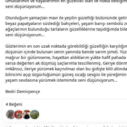
umutlarımın ve hayallerimin en güzellikli olan ve nokta dediği
seni düşünüyorum…
Oturduğum yamaçtan
mavi
ile yeşilin güzelliği bütününde geli
beyaz
papatyaların süslediği bahçeleri, yaşam barışı sembolü z
ağaçlarının bulunduğu tarlaların güzelliklerine taşıdığımda bi
seni düşünüyorum…
Gözlerimin en son uzak noktada görebildiği güzelliğin karşılığı
düşünün içinde bulunan senin yanında bende varım şimdi. Y
mağrur bir gülümseme, hayattan aldıklarım yükte hafif pahada 
varsa değerleri ak düşmüş saçlarımla tescillenmiş. Geriye dön
imkânsız, ileriye yürümek kaçınılmaz olan bu gidişte kilit altınd
bilincimi açıp özgürlüğümün güneş sıcağı
sevgi
si ile yüreğimi
yaşam
sevda
sına yürümek istemimde seni düşünüyorum…
Bedri Demirpençe
4 Beğeni