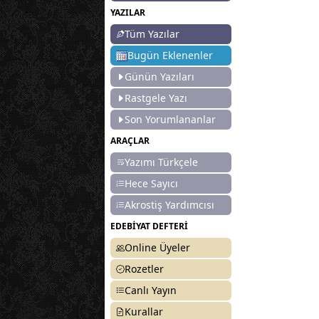
YAZILAR
Tüm Yazılar
Bugün Eklenenler
Günün Yazıları
Rastgele Yazı
Son Yorumlananlar
ARAÇLAR
Yazımı Türkçele
Hece Sayıcı
Akrostiş Yardımcısı
EDEBİYAT DEFTERİ
Online Üyeler
Rozetler
Canlı Yayın
Kurallar