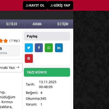
KAYIT OL
GİRİŞ YAP
İLETİLER
ARAMA
İLETİŞİM
Paylaş
( 1 kişi )
5
unma
nraki Yazı
YAZI KÜNYE
13.11.2025
Tarih:
00:48:09
nıp,
Beğeni:
4
yürüdüğüm
Okunma:
345
 Kırmızı
Yorum:
1
zaklara,