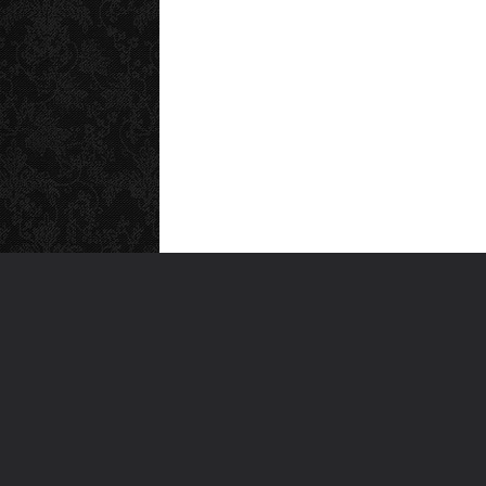
MEN
Anas
Türkiye'nin en büyük kültür sanat
Şiirl