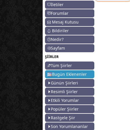
İletiler
Forumlar
Mesaj Kutusu
Bildiriler
Nedir?
Sayfam
ŞİİRLER
Tüm Şiirler
Bugün Eklenenler
Günün Şiirleri
Resimli Şiirler
Etkili Yorumlar
Popüler Şiirler
Rastgele Şiir
Son Yorumlananlar