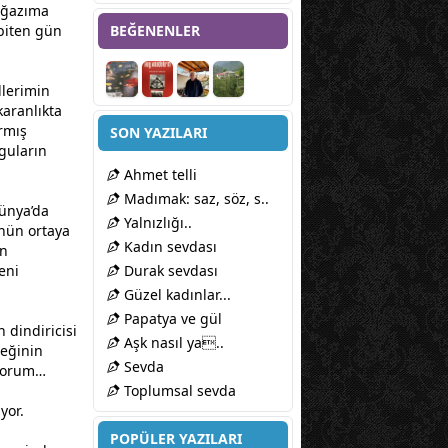
oğazıma
biten gün
BEĞENENLER
llerimin
karanlıkta
armış
SON YAZILARI
guların
Ahmet telli
Madımak: saz, söz, s..
ünya’da
Yalnızlığı..
ünün ortaya
Kadın sevdası
in
eni
Durak sevdası
Güzel kadınlar...
Papatya ve gül
n dindiricisi
Aşk nasıl ya..
teğinin
Sevda
üyorum…
Toplumsal sevda
yor.
POPÜLER YAZILARI