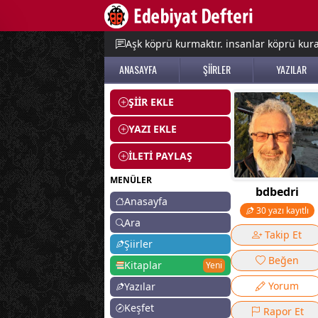
e menu
Aşk köprü kurmaktır. insanlar köprü kurac
ANASAYFA
ŞİİRLER
YAZILAR
ŞİİR EKLE
YAZI EKLE
İLETİ PAYLAŞ
MENÜLER
bdbedri
Anasayfa
30 yazı kayıtlı
Ara
Takip Et
Şiirler
Beğen
Kitaplar
Yeni
Yorum
Yazılar
Keşfet
Rapor Et