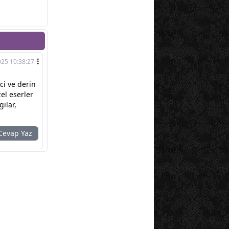
25 10:38:27
ci ve derin
el eserler
ılar,
evap Yaz