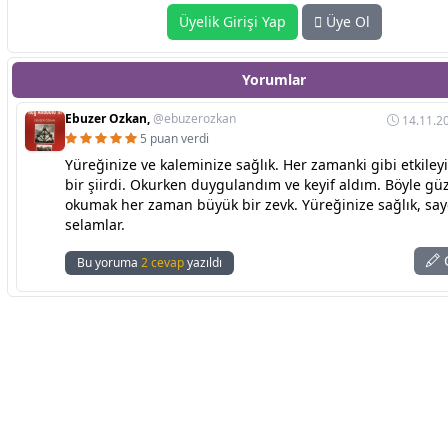
Üyelik Girişi Yap
Üye Ol
Yorumlar
Ebuzer Ozkan,
@ebuzerozkan
14.11.20
5 puan verdi
Yüreğinize ve kaleminize sağlık. Her zamanki gibi etkileyi
bir şiirdi. Okurken duygulandım ve keyif aldım. Böyle güz
okumak her zaman büyük bir zevk. Yüreğinize sağlık, sayg
selamlar.
C
Bu yoruma
2 cevap
yazıldı