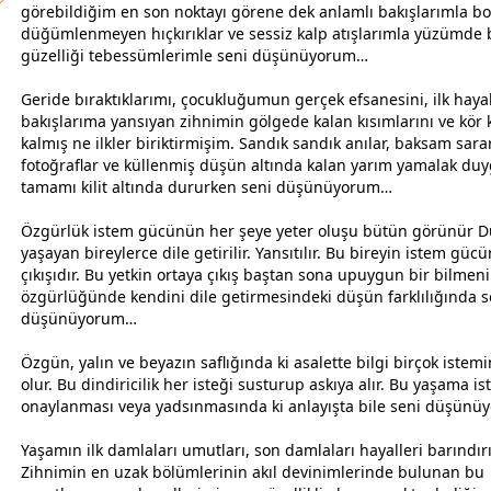
görebildiğim en son noktayı görene dek anlamlı bakışlarımla b
düğümlenmeyen hıçkırıklar ve sessiz kalp atışlarımla yüzümde 
güzelliği tebessümlerimle seni düşünüyorum…
Geride bıraktıklarımı, çocukluğumun gerçek efsanesini, ilk haya
bakışlarıma yansıyan zihnimin gölgede kalan kısımlarını ve kör 
kalmış ne ilkler biriktirmişim. Sandık sandık anılar, baksam sar
fotoğraflar ve küllenmiş düşün altında kalan yarım yamalak duy
tamamı kilit altında dururken seni düşünüyorum…
Özgürlük istem gücünün her şeye yeter oluşu bütün görünür D
yaşayan bireylerce dile getirilir. Yansıtılır. Bu bireyin istem güc
çıkışıdır. Bu yetkin ortaya çıkış baştan sona upuygun bir bilmen
özgürlüğünde kendini dile getirmesindeki düşün farklılığında s
düşünüyorum…
Özgün, yalın ve
beyaz
ın saflığında ki asalette bilgi birçok istemi
olur. Bu dindiricilik her isteği susturup askıya alır. Bu yaşama is
onaylanması veya yadsınmasında ki anlayışta bile seni düşün
Yaşamın ilk damlaları umutları, son damlaları hayalleri barındırı
Zihnimin en uzak bölümlerinin akıl devinimlerinde bulunan bu