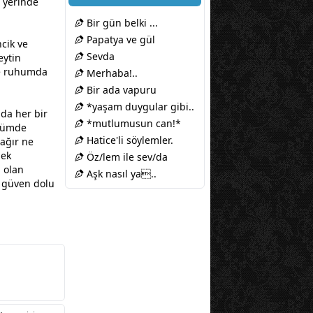
m yerinde
Bir gün belki ...
Papatya ve gül
ncik ve
Sevda
eytin
le ruhumda
Merhaba!..
Bir ada vapuru
*yaşam duygular gibi..
nda her bir
*mutlumusun can!*
üzümde
Hatice'li söylemler.
ağır ne
mek
Öz/lem ile sev/da
a olan
Aşk nasıl ya..
n güven dolu