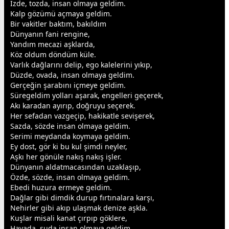
İzde, tozda, insan olmaya geldim.
Kalp gözümü açmaya geldim.
Bir
vakit
ler baktım, bakıldım
Dünyanın fani rengine,
Yandım mecazi aşklarda,
Köz oldum döndüm küle.
Varlık dağlarını delip, ego kalelerini yıkıp,
Düzde, ovada, insan olmaya geldim.
Gerçeğin şarabını içmeye geldim.
Süregeldim yolları aşarak, engelleri geçerek,
Akı karadan ayırıp, doğruyu seçerek.
Her sefadan vazgeçip, hakikatle sevişerek,
Sazda, sözde insan olmaya geldim.
Serimi meydanda koymaya geldim.
Ey
dost
, gör ki bu kul şimdi neyler,
Aşkı her gönüle nakış nakış işler.
Dünyanın aldatmacasından uzaklaşıp,
Özde, sözde, insan olmaya geldim.
Ebedi huzura ermeye geldim.
Dağlar gibi dimdik durup fırtınalara karşı,
Nehirler gibi akıp ulaşmak denize aşkla.
Kuşlar misali kanat çırpıp göklere,
Havada, suda insan olmaya geldim.