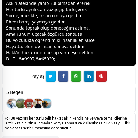
Aşkın ateşinde yanıp kül olmadan ererek.
Her türlü ayrılıktan vazgeçip birleşerek,
Şiirde, müzikte, insan olmaya geldim.
Ebedi barışı yaymaya geldim.
Sonunda toprak olup döneceğim aslıma,
Ama ruhum uçacak özgürce sonsuza.
Bu yolculukta öğrendim ki insanlık en yüce.
Hayatta, ölümde insan olmaya geldim.
Hakk’ın huzurunda hesap vermeye geldim.
B__T__&#9997;&#65039;
Paylaş:
5 Beğeni
(c) Bu yazının her türlü telif hakkı şairin kendisine ve/veya temsilcilerine
aittir. Yazının izin alınmadan kopyalanması ve kullanılması 5846 sayılı Fikir
ve Sanat Eserleri Yasasına göre suçtur.