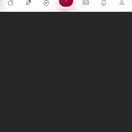
Türkiye'nin en büyük kültür sanat platformu
MENÜLER
Anasayfa
Keşfet
Şiirler
Hikayeler
Yazılar
İletiler
Forum
Nedir?
Ara
SİTE
Hakkımızda