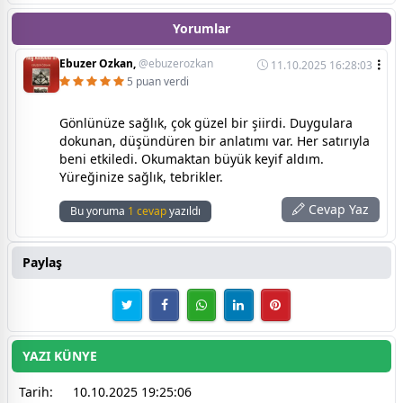
Yorumlar
Ebuzer Ozkan,
@ebuzerozkan
11.10.2025 16:28:03
5 puan verdi
Gönlünüze sağlık, çok güzel bir şiirdi. Duygulara
dokunan, düşündüren bir anlatımı var. Her satırıyla
beni etkiledi. Okumaktan büyük keyif aldım.
Yüreğinize sağlık, tebrikler.
Cevap Yaz
Bu yoruma
1 cevap
yazıldı
Paylaş
YAZI KÜNYE
Tarih:
10.10.2025 19:25:06