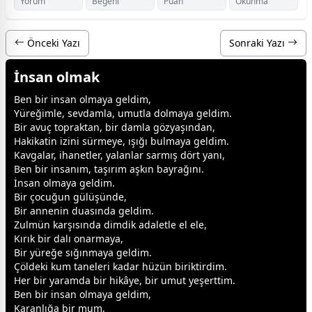
Yorum
Beğeni
Puan
Okunma
Önceki Yazı
Sonraki Yazı
İnsan olmak
Ben bir insan olmaya geldim,
Yüreğimle,
sevda
mla, umutla dolmaya geldim.
Bir avuç topraktan, bir damla gözyaşından,
Hakikatin izini sürmeye, ışığı bulmaya geldim.
Kavgalar, ihanetler,
yalan
lar sarmış dört yanı,
Ben bir insanım, taşırım aşkın bayrağını.
İnsan olmaya geldim.
Bir çocuğun gülüşünde,
Bir
anne
nin duasında geldim.
Zulmün karşısında dimdik adaletle el ele,
Kırık bir dalı onarmaya,
Bir yüreğe sığınmaya geldim.
Çöldeki kum taneleri kadar hüzün biriktirdim.
Her bir yaramda bir hikâye, bir umut yeşerttim.
Ben bir insan olmaya geldim,
Karanlığa bir mum,