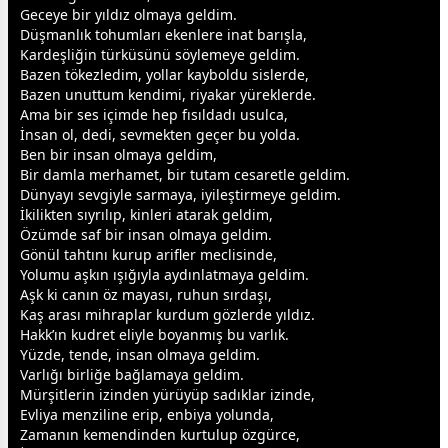
Geceye bir yıldız olmaya geldim.
Düşmanlık tohumları ekenlere inat barışla,
Kardeşliğin türküsünü söylemeye geldim.
Bazen tökezledim, yollar kayboldu sislerde,
Bazen unuttum kendimi, riyakar yüreklerde.
Ama bir ses içimde hep fısıldadı usulca,
İnsan ol, dedi, sevmekten geçer bu yolda.
Ben bir insan olmaya geldim,
Bir damla merhamet, bir tutam cesaretle geldim.
Dünyayı
sevgi
yle sarmaya, iyileştirmeye geldim.
İkilikten sıyrılıp, kinleri atarak geldim,
Özümde saf bir insan olmaya geldim.
Gönül tahtını kurup arifler meclisinde,
Yolumu aşkın ışığıyla aydınlatmaya geldim.
Aşk ki canın öz mayası, ruhun sırdaşı,
Kaş arası mihraplar kurdum gözlerde yıldız.
Hakk’ın kudret eliyle boyanmış bu varlık.
Yüzde, tende, insan olmaya geldim.
Varlığı birliğe bağlamaya geldim.
Mürşitlerin izinden yürüyüp sadıklar izinde,
Evliya menziline erip, enbiya yolunda,
Zamanın kemendinden kurtulup özgürce,