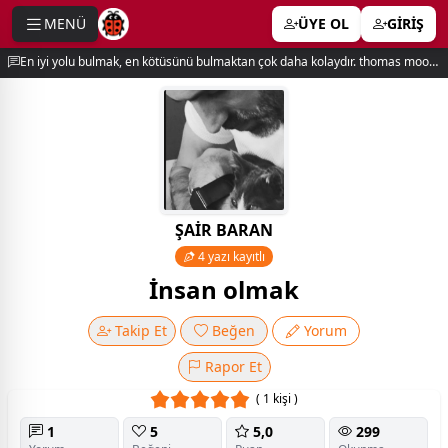
MENÜ
ÜYE OL
GİRİŞ
e menu
En iyi yolu bulmak, en kötüsünü bulmaktan çok daha kolaydır. thomas moore
ŞAİR BARAN
4 yazı kayıtlı
İnsan olmak
Takip Et
Beğen
Yorum
Rapor Et
( 1 kişi )
1
5
5,0
299