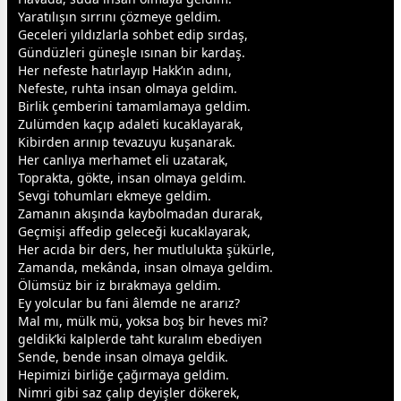
Yaratılışın sırrını çözmeye geldim.
Geceleri yıldızlarla sohbet edip sırdaş,
Gündüzleri güneşle ısınan bir kardaş.
Her nefeste hatırlayıp Hakk’ın adını,
Nefeste, ruhta insan olmaya geldim.
Birlik çemberini tamamlamaya geldim.
Zulümden kaçıp adaleti kucaklayarak,
Kibirden arınıp tevazuyu kuşanarak.
Her canlıya merhamet eli uzatarak,
Toprakta, gökte, insan olmaya geldim.
Sevgi tohumları ekmeye geldim.
Zamanın akışında kaybolmadan durarak,
Geçmişi affedip geleceği kucaklayarak,
Her acıda bir ders, her mutlulukta şükürle,
Zamanda, mekânda, insan olmaya geldim.
Ölümsüz bir iz bırakmaya geldim.
Ey yolcular bu fani âlemde ne ararız?
Mal mı, mülk mü, yoksa boş bir heves mi?
geldik’ki kalplerde taht kuralım ebediyen
Sende, bende insan olmaya geldik.
Hepimizi birliğe çağırmaya geldim.
Nimri gibi saz çalıp deyişler dökerek,